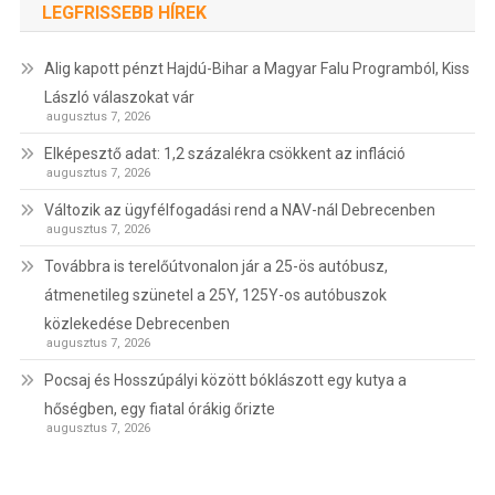
LEGFRISSEBB HÍREK
Alig kapott pénzt Hajdú-Bihar a Magyar Falu Programból, Kiss
László válaszokat vár
augusztus 7, 2026
Elképesztő adat: 1,2 százalékra csökkent az infláció
augusztus 7, 2026
Változik az ügyfélfogadási rend a NAV-nál Debrecenben
augusztus 7, 2026
Továbbra is terelőútvonalon jár a 25-ös autóbusz,
átmenetileg szünetel a 25Y, 125Y-os autóbuszok
közlekedése Debrecenben
augusztus 7, 2026
Pocsaj és Hosszúpályi között bóklászott egy kutya a
hőségben, egy fiatal órákig őrizte
augusztus 7, 2026