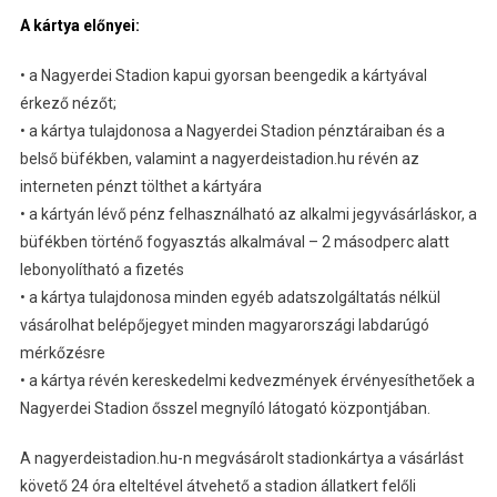
A kártya előnyei:
• a Nagyerdei Stadion kapui gyorsan beengedik a kártyával
érkező nézőt;
• a kártya tulajdonosa a Nagyerdei Stadion pénztáraiban és a
belső büfékben, valamint a nagyerdeistadion.hu révén az
interneten pénzt tölthet a kártyára
• a kártyán lévő pénz felhasználható az alkalmi jegyvásárláskor, a
büfékben történő fogyasztás alkalmával – 2 másodperc alatt
lebonyolítható a fizetés
• a kártya tulajdonosa minden egyéb adatszolgáltatás nélkül
vásárolhat belépőjegyet minden magyarországi labdarúgó
mérkőzésre
• a kártya révén kereskedelmi kedvezmények érvényesíthetőek a
Nagyerdei Stadion ősszel megnyíló látogató központjában.
A nagyerdeistadion.hu-n megvásárolt stadionkártya a vásárlást
követő 24 óra elteltével átvehető a stadion állatkert felőli