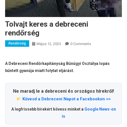
Tolvajt keres a debreceni
rendőrség
Rendőrség
Május 12, 2025
0 Comments
A Debreceni Rendőrkapitányság Bűnügyi Osztálya lopás
bűntett gyanúja miatt folytat eljárást.
Ne maradj le a debreceni és országos hírekről!
Kövesd a Debreceni Napot a Facebookon >>
A legfrissebb hírekért kövess minket a
Google News-on
is