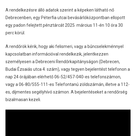
A rendelkezésre álló adatok szerint a képeken látható nő
Debrecenben, egy Péterfia utcai bevásárlóközpontban ellopott
egy padon felejtett pénztárcát 2025. március 11-én 10 óra 30
perc körül.
A rendőrök kérik, hogy aki felismeri, vagy a bűncselekménnyel
kapcsolatban információval rendelkezik, jelentkezzen
személyesen a Debreceni Rendőrkapitányságon (Debrecen,
Budai Ézsaiás utca 4. szám), vagy tegyen bejelentést telefonon a
nap 24 órájában elérhető 06-52/457-040-es telefonszámon,
vagy a 06-80/555-111-es Telefontanú zöldszámán, illetve a 112-
es, díjmentes segélyhívó számon. A bejelentéseket a rendőrség
bizalmasan kezeli.