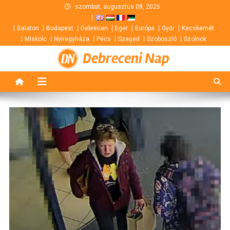
Skip
szombat, augusztus 08, 2026
to
Balaton
Budapest
Debrecen
Eger
Európa
Győr
Kecskemét
content
Miskolc
Nyíregyháza
Pécs
Szeged
Szoboszló
Szolnok
Debreceni Nap