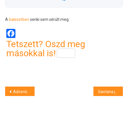
A
balesetben
senki sem sérült meg.
Facebook
Tetszett? Oszd meg
másokkal is!
Bejegyzés
Adventi koszorú okozott tüzet Debrecenben
Santana jövőre 14 év után ad újra koncertet Magyarországon
navigáció