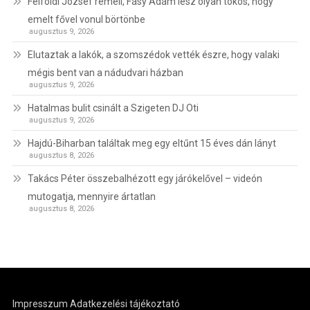
Felföldi József reméli, Fásy Ádám lesz olyan tökös, hogy
emelt fővel vonul börtönbe
augusztus 9, 2026
Elutaztak a lakók, a szomszédok vették észre, hogy valaki
mégis bent van a nádudvari házban
augusztus 9, 2026
Hatalmas bulit csinált a Szigeten DJ Oti
augusztus 9, 2026
Hajdú-Biharban találtak meg egy eltűnt 15 éves dán lányt
augusztus 8, 2026
Takács Péter összebalhézott egy járókelővel – videón
mutogatja, mennyire ártatlan
augusztus 8, 2026
Impresszum
Adatkezelési tájékoztató