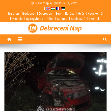
Skip
vasárnap, augusztus 09, 2026
to
Balaton
Budapest
Debrecen
Eger
Európa
Győr
Kecskemét
content
Miskolc
Nyíregyháza
Pécs
Szeged
Szoboszló
Szolnok
Debreceni Nap