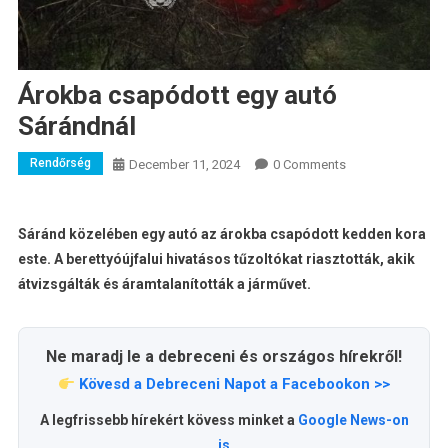
Árokba csapódott egy autó
Sárándnál
Rendőrség
December 11, 2024
0 Comments
Sáránd közelében egy autó az árokba csapódott kedden kora
este. A berettyóújfalui hivatásos tűzoltókat riasztották, akik
átvizsgálták és áramtalanították a járművet.
Ne maradj le a debreceni és országos hírekről!
Kövesd a Debreceni Napot a Facebookon >>
A legfrissebb hírekért kövess minket a
Google News-on
is