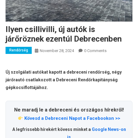
Ilyen csillivilli, új autók is
járőröznek ezentúl Debrecenben
Rendőrség
November 28, 2024
0 Comments
Új szolgálati autókat kapott a debreceni rendőrség, négy
járőrautó csatlakozott a Debreceni Rendőrkapitányság
gépkocsiflottájához.
Ne maradj le a debreceni és országos hírekről!
Kövesd a Debreceni Napot a Facebookon >>
A legfrissebb hírekért kövess minket a
Google News-on
is