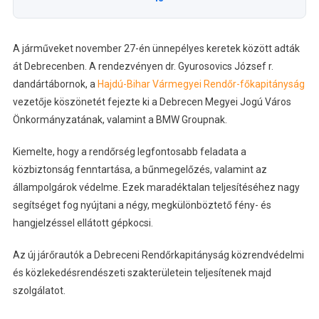
A járműveket november 27-én ünnepélyes keretek között adták
át Debrecenben. A rendezvényen dr. Gyurosovics József r.
dandártábornok, a
Hajdú-Bihar Vármegyei Rendőr-főkapitányság
vezetője köszönetét fejezte ki a Debrecen Megyei Jogú Város
Önkormányzatának, valamint a BMW Groupnak.
Kiemelte, hogy a rendőrség legfontosabb feladata a
közbiztonság fenntartása, a bűnmegelőzés, valamint az
állampolgárok védelme. Ezek maradéktalan teljesítéséhez nagy
segítséget fog nyújtani a négy, megkülönböztető fény- és
hangjelzéssel ellátott gépkocsi.
Az új járőrautók a Debreceni Rendőrkapitányság közrendvédelmi
és közlekedésrendészeti szakterületein teljesítenek majd
szolgálatot.