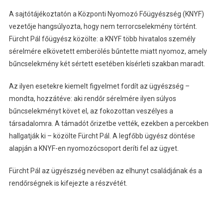
A sajtótájékoztatón a Központi Nyomozó Főügyészség (KNYF)
vezetője hangsúlyozta, hogy nem terrorcselekmény történt.
Fürcht Pál főügyész közölte: a KNYF több hivatalos személy
sérelmére elkövetett emberölés bűntette miatt nyomoz, amely
bűncselekmény két sértett esetében kísérleti szakban maradt.
Az ilyen esetekre kiemelt figyelmet fordít az ügyészség –
mondta, hozzátéve: aki rendőr sérelmére ilyen súlyos
bűncselekményt követ el, az fokozottan veszélyes a
társadalomra. A támadót őrizetbe vették, ezekben a percekben
hallgatják ki – közölte Fürcht Pál. A legfőbb ügyész döntése
alapján a KNYF-en nyomozócsoport deríti fel az ügyet.
Fürcht Pál az ügyészség nevében az elhunyt családjának és a
rendőrségnek is kifejezte a részvétét.