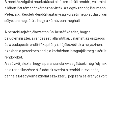
A mentőszolgálat munkatársai a három sérült rendőrt, valamint
a lábon lőtt támadót kórházba vitték. Az egyik rendőr, Baumann
Péter, a XI. Kerületi Rendőrkapitányság körzeti megbízottja olyan
súlyosan megsérült, hogy a kórházban meghalt.
A pénteki sajtótájékoztatón Gál Kristóf közölte, hogy a
belügyminiszter, a rendészeti államtitkár, valamint az országos
és a budapesti rendőrfőkapitány is tájékozódtak a helyszínen,
ezekben a percekben pedig a kórházban látogatják meg a sérült
rendőröket.
A szóvivő jelezte, hogy a parancsnoki kivizsgálások még folynak,
de a rendelkezésre álló adatok szerint a rendőri intézkedés,
benne a lőfegyverhasználat szakszerű, jogszerű és arányos volt.