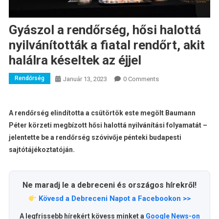
Gyászol a rendőrség, hősi halottá
nyilvánították a fiatal rendőrt, akit
halálra késeltek az éjjel
Rendőrség
Január 13, 2023
0 Comments
A rendőrség elindította a csütörtök este megölt Baumann
Péter körzeti megbízott hősi halottá nyilvánítási folyamatát –
jelentette be a rendőrség szóvivője pénteki budapesti
sajtótájékoztatóján.
Ne maradj le a debreceni és országos hírekről!
Kövesd a Debreceni Napot a Facebookon >>
A legfrissebb hírekért kövess minket a
Google News-on