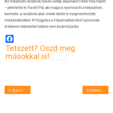
Az intézkedő rendőrök hősök voltak, Baumann Péter hősi halott
– jelentette ki. Fürcht Pál, aki maga is nyomozott a helyszínen,
kiemelte: a rendőrök akár civilek életét is megmenthették
intézkedésükkel. A főügyész a folyamatban lévő nyomozás
érdekeire tekintettel többet nem kívánt közölni.
Facebook
Tetszett? Oszd meg
másokkal is!
Bejegyzés
Újra a teljes vonalon jár a 4-es és a 6-os villamos Budapesten
A Debreceni Vízmű teljes mellszélességgel a kínai akkumulátorgyár mellett áll
navigáció