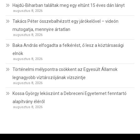
Hajdú-Biharban találtak meg egy eltűnt 15 éves dán lányt
augusztus 8, 2026
Takács Péter összebalhézott egy járókelővel – videón
mutogatja, mennyire ártatlan
augusztus 8, 2026
Baka András elfogadta a felkérést, ő lesz a köztársasági
elnök
augusztus 8, 2026
Történelmi mélypontra csökkent az Egyesült Államok
legnagyobb víztározójának vízszintje
augusztus 8, 2026
Kossa György leköszönt a Debreceni Egyetemet fenntartó
alapítvány éléről
augusztus 8, 2026