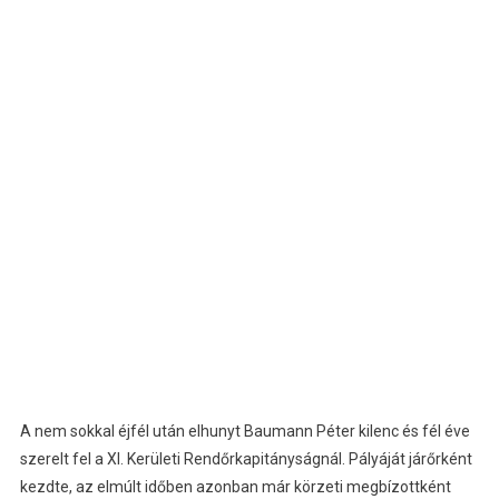
A nem sokkal éjfél után elhunyt Baumann Péter kilenc és fél éve
szerelt fel a XI. Kerületi Rendőrkapitányságnál. Pályáját járőrként
kezdte, az elmúlt időben azonban már körzeti megbízottként