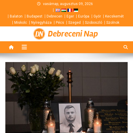
Skip
vasárnap, augusztus 09, 2026
to
Balaton
Budapest
Debrecen
Eger
Európa
Győr
Kecskemét
content
Miskolc
Nyíregyháza
Pécs
Szeged
Szoboszló
Szolnok
Debreceni Nap