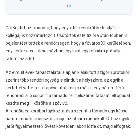
is
Gál Kristóf azt mondta, hogy együttérzésükről biztosítják
kollégájuk hozzátartozóit. Csütörtök este tíz óra után többen is
bejelentést tettek a rendőrségen, hogy a főváros XI. kerületében,
egy Lecke utcai társasházban egy lakó egy másikra próbálja
rátörni az ajtót.
Az elmúlt évek tapasztalatai alapján kialakított szigorú protokoll
szerint több rendőri egység is elindult a helyszínre, az egyik a
sértettel vette fel a kapcsolatot, míg a másik, egy három férfi
rendőrből álló csoport a támadó férfi elszámoltatását, elfogását
kezdte meg – közölte a szóvivő.
A rendőrség korábbi tájékoztatása szerint a támadó egy késsel
három rendőrt megszúrt, majd az utcára menekült. Ott az egyik
járőr figyelmeztető lövést követően lábon lőtte őt, majd elfogták.