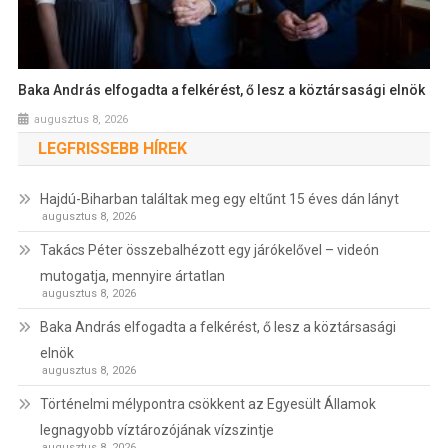
Baka András elfogadta a felkérést, ő lesz a köztársasági elnök
augusztus 8, 2026
LEGFRISSEBB HÍREK
Hajdú-Biharban találtak meg egy eltűnt 15 éves dán lányt
augusztus 8, 2026
Takács Péter összebalhézott egy járókelővel – videón
mutogatja, mennyire ártatlan
augusztus 8, 2026
Baka András elfogadta a felkérést, ő lesz a köztársasági
elnök
augusztus 8, 2026
Történelmi mélypontra csökkent az Egyesült Államok
legnagyobb víztározójának vízszintje
augusztus 8, 2026