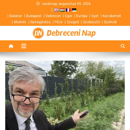
Skip
vasárnap, augusztus 09, 2026
to
Balaton
Budapest
Debrecen
Eger
Európa
Győr
Kecskemét
content
Miskolc
Nyíregyháza
Pécs
Szeged
Szoboszló
Szolnok
Debreceni Nap