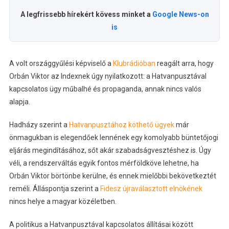
A legfrissebb hírekért kövess minket a
Google News-on
is
A volt országgyűlési képviselő a
Klubrádióban
reagált arra, hogy
Orbán Viktor az Indexnek úgy nyilatkozott: a Hatvanpusztával
kapcsolatos ügy műbalhé és propaganda, annak nincs valós
alapja.
Hadházy szerint a
Hatvanpusztához köthető ügyek
már
önmagukban is elegendőek lennének egy komolyabb büntetőjogi
eljárás megindításához, sőt akár szabadságvesztéshez is. Úgy
véli, a rendszerváltás egyik fontos mérföldköve lehetne, ha
Orbán Viktor börtönbe kerülne, és ennek mielőbbi bekövetkeztét
reméli. Álláspontja szerint a
Fidesz újraválasztott elnökének
nincs helye a magyar közéletben.
A politikus a Hatvanpusztával kapcsolatos állításai között