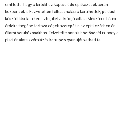
említette, hogy a birtokhoz kapcsolódó építkezések során
közpénzek is közvetetten felhasználásra kerülhettek, például
kőszállításokon keresztül, illetve kifogásolta a Mészáros Lőrinc
érdekeltségébe tartozó cégek szerepét is az építkezésben és
állami beruházásokban. Felvetette annak lehetőségét is, hogy a
piaci ár alatti számlázás korrupció gyanúját vetheti fel.