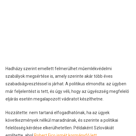
Hadházy szerint emellett felmerülhet műemlékvédelmi
szabályok megsértése is, amely szerinte akár több éves
szabadságvesztéssel is járhat. A politikus elmondta: az ügyben
már feljelentést is tett, és úgy véli, hogy az ügyészség megfelelő
eljárás esetén megalapozott vádiratot készíthetne.
Hozzátette: nem tartaná elfogadhatónak, ha az ügyek
következmények nélkül maradnának, és szerinte a politikai
felelősség kérdése elkerülhetetlen. Példaként Szlovákiát
említette, ahol
Robert Fico ismét kormányfő lett
.