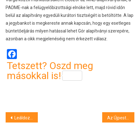
PADME-nak a felügyelőbizottsági elnöke lett, majd rövid időn
belül az alapítvány egyedüli kurátori tisztségét is betöltötte. A lap
a jegybankot is megkereste annak kapcsán, hogy egy esetleges
büntetőeljárás milyen hatással lehet Gór alapítványi szerepére,
azonban a cikk megjelenéséig nem érkezett válasz.
Facebook
Tetszett? Oszd meg
másokkal is!
Bejegyzés
Leáldozott a Szuverenitásvédelmi Hivatalnak
Az Újpest röplabdacsarnokában rendezik meg az Újpest-Nyíregyháza futsal döntő harmadik mérkőzését
navigáció