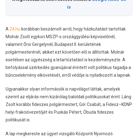
is
A
24.hu
korábban beszámolt arról, hogy házkutatást tartottak
Molnár Zsolt egykori MSZP-s országgyűlési képviselőnél,
valamint Őrsi Gergelynél, Budapest II. kerületének
polgármesterénél, akiket ezt követően elő is állítottak. Molnár
esetében az ügyészség a letartóztatást is kezdeményezte. A
befolyással üzérkedés gyanújával érintett volt politikus tagadja a
bűncselekmény elkövetését, erről védője is nyilatkozott a lapnak.
Ugyanakkor olyan információk is napvilágot láttak, amelyek
szerint az eljárás nem kizárólag baloldali politikusokat érint: Láng
Zsolt korábbi fideszes polgármestert, Gór Csabát, a Fidesz–KDNP
helyi frakcióvezetőjét és Puskás Pétert, Óbuda fideszes
politikusát is.
A lap megkereste az ügyet vizsgáló Központi Nyomozó