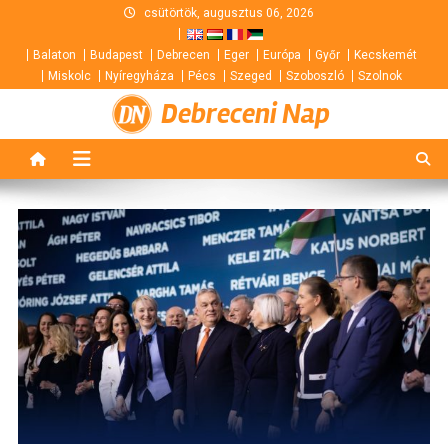
Skip
csütörtök, augusztus 06, 2026
to
Balaton
Budapest
Debrecen
Eger
Európa
Győr
Kecskemét
content
Miskolc
Nyíregyháza
Pécs
Szeged
Szoboszló
Szolnok
Debreceni Nap