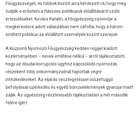
Főügyészséget, és többek között arra kérdezett rá, hogy meg
tudják-e erősíteni a fideszes politikusok előállításáról szóló
értesüléseket. Kovács Katalin, a főügyészség szóvivője a
megkeresésre adott válaszában nem cáfolta, hogy a három
említett politikus az előállított személyek között szerepel.
A Központi Nyomozó Főügyészség kedden reggel kiadott
közleményében – nevek említése nélkül – arról tájékoztatott,
hogy az óbudai korrupciós ügyhöz kapcsolódó nyomozás
részeként több önkormányzatnál hajtottak végre
intézkedéseket. Az eljárás vesztegetéssel összefüggő
befolyással üzérkedés és egyéb bűncselekmények gyanúja miatt
zajlik. Az ügyészség részletesebb tájékoztatást a hét második
felére ígért.