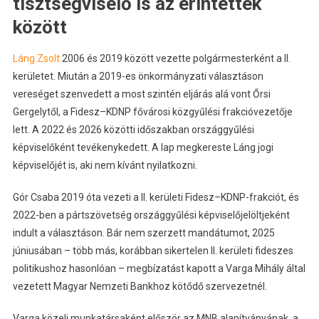
tisztségviselő is az érintettek
között
Láng Zsolt
2006 és 2019 között vezette polgármesterként a II.
kerületet. Miután a 2019-es önkormányzati választáson
vereséget szenvedett a most szintén eljárás alá vont Őrsi
Gergelytől, a Fidesz–KDNP fővárosi közgyűlési frakcióvezetője
lett. A 2022 és 2026 közötti időszakban országgyűlési
képviselőként tevékenykedett. A lap megkereste Láng jogi
képviselőjét is, aki nem kívánt nyilatkozni.
Gór Csaba 2019 óta vezeti a II. kerületi Fidesz–KDNP-frakciót, és
2022-ben a pártszövetség országgyűlési képviselőjelöltjeként
indult a választáson. Bár nem szerzett mandátumot, 2025
júniusában – több más, korábban sikertelen II. kerületi fideszes
politikushoz hasonlóan – megbízatást kapott a Varga Mihály által
vezetett Magyar Nemzeti Bankhoz kötődő szervezetnél.
Varga közeli munkatársaként először az MNB alapítványának, a