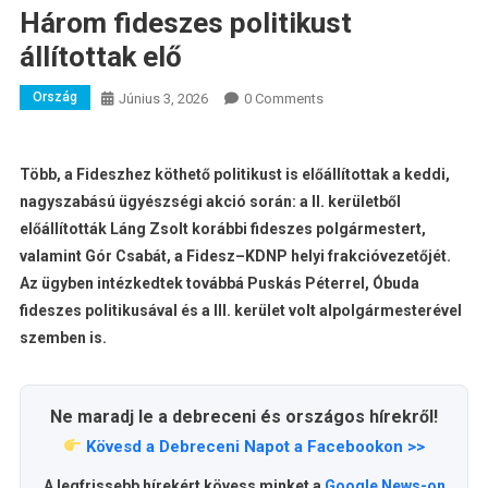
Három fideszes politikust
állítottak elő
Ország
Június 3, 2026
0 Comments
Több, a Fideszhez köthető politikust is előállítottak a keddi,
nagyszabású ügyészségi akció során: a II. kerületből
előállították Láng Zsolt korábbi fideszes polgármestert,
valamint Gór Csabát, a Fidesz–KDNP helyi frakcióvezetőjét.
Az ügyben intézkedtek továbbá Puskás Péterrel, Óbuda
fideszes politikusával és a III. kerület volt alpolgármesterével
szemben is.
Ne maradj le a debreceni és országos hírekről!
Kövesd a Debreceni Napot a Facebookon >>
A legfrissebb hírekért kövess minket a
Google News-on