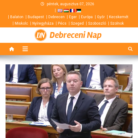
Skip
péntek, augusztus 07, 2026
to
Balaton
Budapest
Debrecen
Eger
Európa
Győr
Kecskemét
content
Miskolc
Nyíregyháza
Pécs
Szeged
Szoboszló
Szolnok
Debreceni Nap