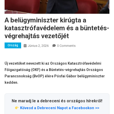
A belügyminiszter kirúgta a
katasztrófavédelem és a büntetés-
végrehajtás vezetőjét
Ország
Június 2, 2026
0 Comments
Új vezetőket nevezett ki az Országos Katasztrófavédelmi
Főigazgatóság (OKF) és a Büntetés-végrehajtás Országos
Parancsnokság (BvOP) élére Pósfai Gábor belügyminiszter
kedden.
Ne maradj le a debreceni és országos hírekről!
Kövesd a Debreceni Napot a Facebookon >>