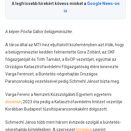
A legfrissebb hírekért kövess minket a
Google News-on
is
A képen Pósfai Gábor belügyminiszter.
A tárca által az MTI-hez eljuttatott közleményben azt írták, hogy
a belügyminiszter kedden felmentette Góra Zoltánt, az OKF
főigazgatóját és Tóth Tamást, a BvOP vezetőjét, egyúttal az
Országos Katasztrófavédelmi Főigazgatóság élére kinevezte
Varga Ferencet, a Büntetés-végrehajtás Országos
Parancsnokság vezetésével pedig Schmehl Jánost bízta meg.
Varga Ferenc a Nemzeti Közszolgálati Egyetem egyetemi
docense
, 2023 óta pedig a Katasztrófavédelmi Intézet vezetője.
Korábban Budapest tűzoltóparancsnokaként dolgozott.
Schmechl János több mint három évtizede szolgál a büntetés-
végrehajtás kötelékében. A szervezet
honlapja
szerint