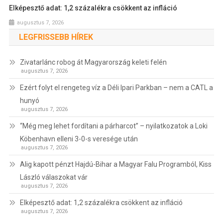
Elképesztő adat: 1,2 százalékra csökkent az infláció
augusztus 7, 2026
LEGFRISSEBB HÍREK
Zivatarlánc robog át Magyarország keleti felén
augusztus 7, 2026
Ezért folyt el rengeteg víz a Déli Ipari Parkban – nem a CATL a
hunyó
augusztus 7, 2026
“Még meg lehet fordítani a párharcot” – nyilatkozatok a Loki
Köbenhavn elleni 3-0-s veresége után
augusztus 7, 2026
Alig kapott pénzt Hajdú-Bihar a Magyar Falu Programból, Kiss
László válaszokat vár
augusztus 7, 2026
Elképesztő adat: 1,2 százalékra csökkent az infláció
augusztus 7, 2026