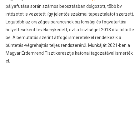
pályafutása során számos beosztásban dolgozott, több bv.
intézetet is vezetett, így jelentős szakmai tapasztalatot szerzett.
Legutóbb az országos parancsnok biztonsági és fogvatartási
helyetteseként tevékenykedett, ezt a tisztséget 2013 óta töltötte
be. A bemutatás szerint átfogó ismeretekkel rendelkezik a
büntetés-végrehajtás teljes rendszeréről. Munkáját 2021-ben a
Magyar Érdemrend Tisztikeresztje katonai tagozatával ismerték
el.