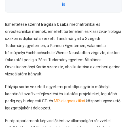
is
Ismertetése szerint
Bogdán Csaba
mechatronikai és
orvostechnikai mérnök, emellett történelem és klasszika-filológia
szakon is diplomát szerzett. Tanulmányait a Szegedi
Tudományegyetemen, a Pannon Egyetemen, valamint a
bécsújhelyi Fachhochschule Wiener Neustadton végezte, doktori
fokozatát pedig a Pécsi Tudományegyetem Általános
Orvostudományi Karán szerezte, ahol kutatása az emberi gerinc
vizsgálatára irányult.
Pályája során vezetett egyetemi prototípusgyártó műhelyt,
koordinált szoftverfejlesztési és kutatási projekteket, legutóbb
pedig egy budapesti CT- és
MR-diagnosztikai
központ ügyvezető
igazgatójaként dolgozott.
Európai parlamenti képviselőként az állampolgári részvétel