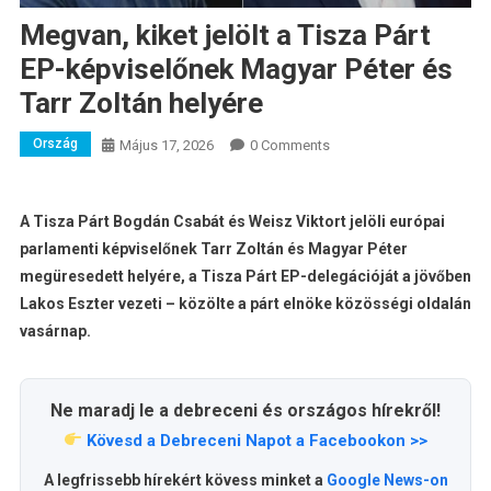
Megvan, kiket jelölt a Tisza Párt
EP-képviselőnek Magyar Péter és
Tarr Zoltán helyére
Ország
Május 17, 2026
0 Comments
A Tisza Párt Bogdán Csabát és Weisz Viktort jelöli európai
parlamenti képviselőnek Tarr Zoltán és Magyar Péter
megüresedett helyére, a Tisza Párt EP-delegációját a jövőben
Lakos Eszter vezeti – közölte a párt elnöke közösségi oldalán
vasárnap.
Ne maradj le a debreceni és országos hírekről!
Kövesd a Debreceni Napot a Facebookon >>
A legfrissebb hírekért kövess minket a
Google News-on