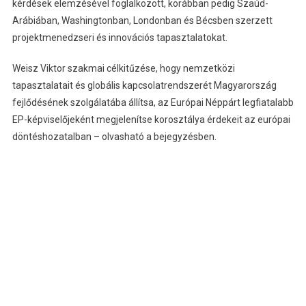
kérdések elemzésével foglalkozott, korábban pedig Szaúd-
Arábiában, Washingtonban, Londonban és Bécsben szerzett
projektmenedzseri és innovációs tapasztalatokat.
Weisz Viktor szakmai célkitűzése, hogy nemzetközi
tapasztalatait és globális kapcsolatrendszerét Magyarország
fejlődésének szolgálatába állítsa, az Európai Néppárt legfiatalabb
EP-képviselőjeként megjelenítse korosztálya érdekeit az európai
döntéshozatalban – olvasható a bejegyzésben.