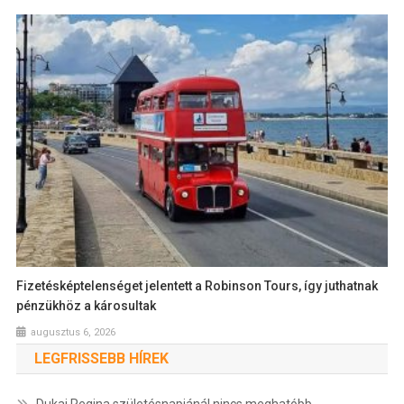
Fizetésképtelenséget jelentett a Robinson Tours, így juthatnak
pénzükhöz a károsultak
augusztus 6, 2026
LEGFRISSEBB HÍREK
Dukai Regina születésnapjánál nincs meghatóbb