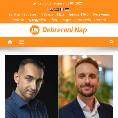
Skip
csütörtök, augusztus 06, 2026
to
Balaton
Budapest
Debrecen
Eger
Európa
Győr
Kecskemét
content
Miskolc
Nyíregyháza
Pécs
Szeged
Szoboszló
Szolnok
Debreceni Nap