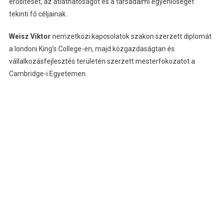
erősítését, az átláthatóságot és a társadalmi egyenlőséget
tekinti fő céljainak.
Weisz Viktor
nemzetközi kapcsolatok szakon szerzett diplomát
a londoni King’s College-en, majd közgazdaságtan és
vállalkozásfejlesztés területén szerzett mesterfokozatot a
Cambridge-i Egyetemen.