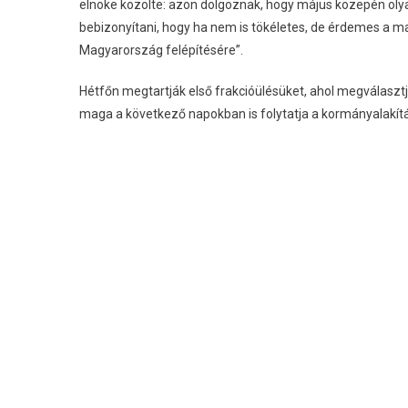
elnöke közölte: azon dolgoznak, hogy május közepén ol
bebizonyítani, hogy ha nem is tökéletes, de érdemes a
Magyarország felépítésére”.
Hétfőn megtartják első frakcióülésüket, ahol megválasz
maga a következő napokban is folytatja a kormányalakítá