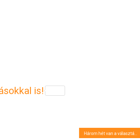
sokkal is!
Három hét van a választási plakátok eltávolítására