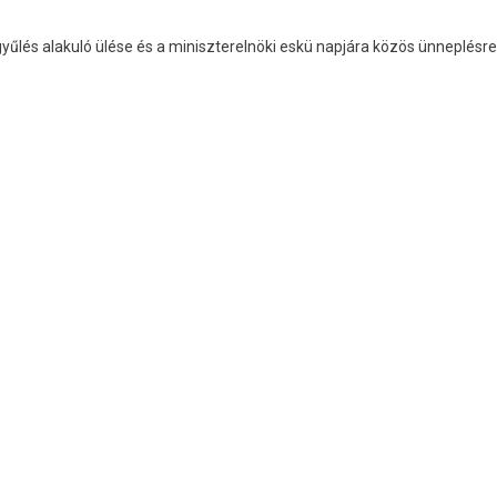
űlés alakuló ülése és a miniszterelnöki eskü napjára közös ünneplésre