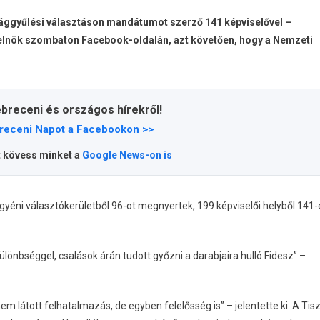
rszággyűlési választáson mandátumot szerző 141 képviselővel –
erelnök szombaton Facebook-oldalán, azt követően, hogy a Nemzeti
ebreceni és országos hírekről!
receni Napot a Facebookon >>
t kövess minket a
Google News-on is
gyéni választókerületből 96-ot megnyertek, 199 képviselői helyből 141-
lönbséggel, csalások árán tudott győzni a darabjaira hulló Fidesz”
–
 látott felhatalmazás, de egyben felelősség is” – jelentette ki. A Tis