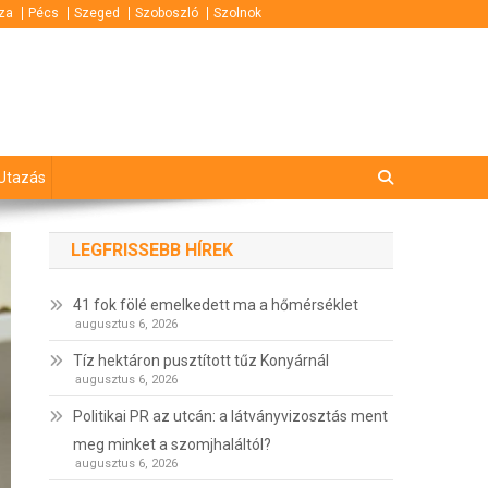
za
Pécs
Szeged
Szoboszló
Szolnok
Utazás
LEGFRISSEBB HÍREK
41 fok fölé emelkedett ma a hőmérséklet
augusztus 6, 2026
Tíz hektáron pusztított tűz Konyárnál
augusztus 6, 2026
Politikai PR az utcán: a látványvizosztás ment
meg minket a szomjhaláltól?
augusztus 6, 2026