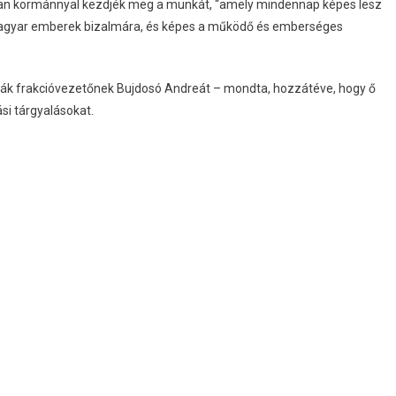
yan kormánnyal kezdjék meg a munkát, “amely mindennap képes lesz
 magyar emberek bizalmára, és képes a működő és emberséges
tják frakcióvezetőnek Bujdosó Andreát – mondta, hozzátéve, hogy ő
si tárgyalásokat.