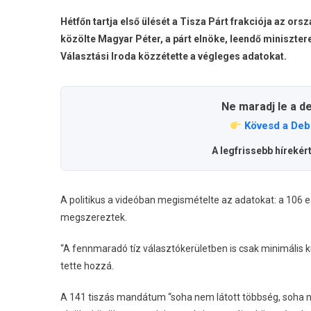
Hétfőn tartja első ülését a Tisza Párt frakciója az o
közölte Magyar Péter, a párt elnöke, leendő miniszt
Választási Iroda közzétette a végleges adatokat.
Ne maradj le a d
Kövesd a Deb
A legfrissebb hírekér
A politikus a videóban megismételte az adatokat: a 106 e
megszereztek.
“A fennmaradó tíz választókerületben is csak minimális kü
tette hozzá.
A 141 tiszás mandátum “soha nem látott többség, soha nem