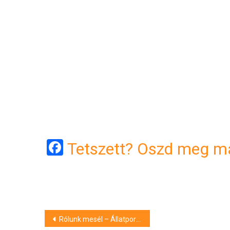
Facebook
Tetszett? Oszd meg má
Bejegyzés
Rólunk mesél – Állatportrék, virágmesék – Aradi Zsuzsa különleges kiállítása Debrecenben