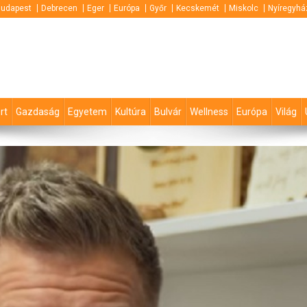
udapest
Debrecen
Eger
Európa
Győr
Kecskemét
Miskolc
Nyíregyhá
rt
Gazdaság
Egyetem
Kultúra
Bulvár
Wellness
Európa
Világ