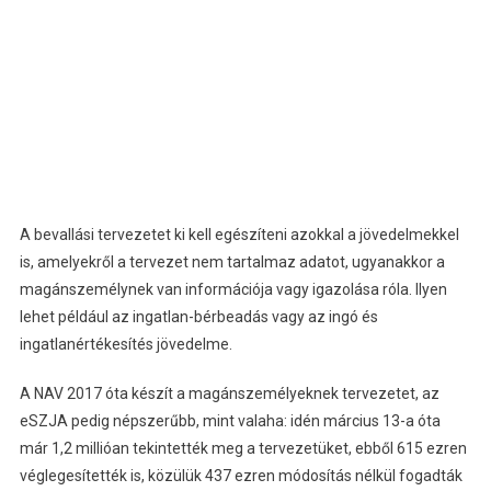
A bevallási tervezetet ki kell egészíteni azokkal a jövedelmekkel
is, amelyekről a tervezet nem tartalmaz adatot, ugyanakkor a
magánszemélynek van információja vagy igazolása róla. Ilyen
lehet például az ingatlan-bérbeadás vagy az ingó és
ingatlanértékesítés jövedelme.
A NAV 2017 óta készít a magánszemélyeknek tervezetet, az
eSZJA pedig népszerűbb, mint valaha: idén március 13-a óta
már 1,2 millióan tekintették meg a tervezetüket, ebből 615 ezren
véglegesítették is, közülük 437 ezren módosítás nélkül fogadták