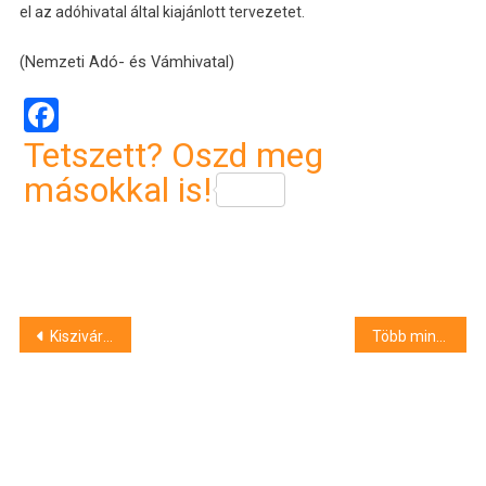
el az adóhivatal által kiajánlott tervezetet.
(Nemzeti Adó- és Vámhivatal)
Facebook
Tetszett? Oszd meg
másokkal is!
Bejegyzés
Kiszivárgott hangfelvétel: így verhette át Barcsa Lajos a debreceni választókat
Több mint 2 milliárd forint értékű ukrán csempészáru foglaltak le Szabolcs-Szatmár-Beregben
navigáció