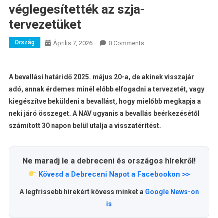
véglegesítették az szja-
tervezetüket
Ország
Április 7, 2026
0 Comments
A bevallási határidő 2025. május 20-a, de akinek visszajár
adó, annak érdemes minél előbb elfogadni a tervezetét, vagy
kiegészítve beküldeni a bevallást, hogy mielőbb megkapja a
neki járó összeget. A NAV ugyanis a bevallás beérkezésétől
számított 30 napon belül utalja a visszatérítést.
Ne maradj le a debreceni és országos hírekről!
Kövesd a Debreceni Napot a Facebookon >>
A legfrissebb hírekért kövess minket a
Google News-on
is