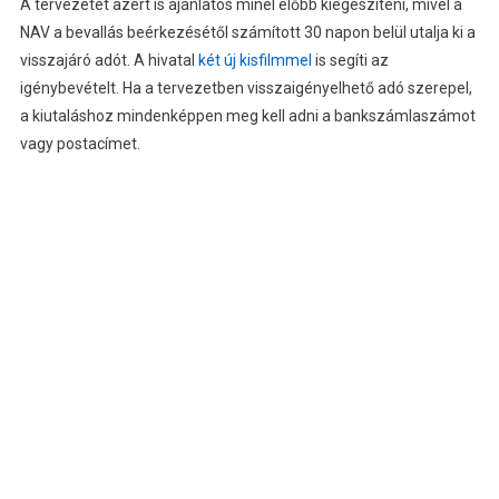
A tervezetet azért is ajánlatos minél előbb kiegészíteni, mivel a
NAV a bevallás beérkezésétől számított 30 napon belül utalja ki a
visszajáró adót. A hivatal
két új kisfilmmel
is segíti az
igénybevételt. Ha a tervezetben visszaigényelhető adó szerepel,
a kiutaláshoz mindenképpen meg kell adni a bankszámlaszámot
vagy postacímet.