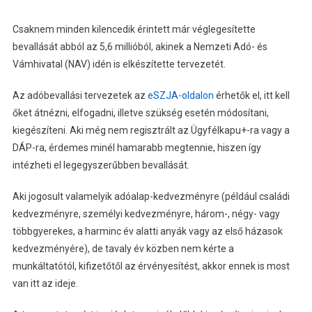
Csaknem minden kilencedik érintett már véglegesítette
bevallását abból az 5,6 millióból, akinek a Nemzeti Adó- és
Vámhivatal (NAV) idén is elkészítette tervezetét.
Az adóbevallási tervezetek az
eSZJA-oldalon
érhetők el, itt kell
őket átnézni, elfogadni, illetve szükség esetén módosítani,
kiegészíteni. Aki még nem regisztrált az Ügyfélkapu+-ra vagy a
DÁP-ra, érdemes minél hamarabb megtennie, hiszen így
intézheti el legegyszerűbben bevallását.
Aki jogosult valamelyik adóalap-kedvezményre (például családi
kedvezményre, személyi kedvezményre, három-, négy- vagy
többgyerekes, a harminc év alatti anyák vagy az első házasok
kedvezményére), de tavaly év közben nem kérte a
munkáltatótól, kifizetőtől az érvényesítést, akkor ennek is most
van itt az ideje.