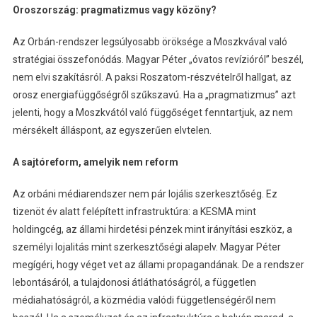
Oroszország: pragmatizmus vagy közöny?
Az Orbán-rendszer legsúlyosabb öröksége a Moszkvával való
stratégiai összefonódás. Magyar Péter „óvatos revízióról” beszél,
nem elvi szakításról. A paksi Roszatom-részvételről hallgat, az
orosz energiafüggőségről szűkszavú. Ha a „pragmatizmus” azt
jelenti, hogy a Moszkvától való függőséget fenntartjuk, az nem
mérsékelt álláspont, az egyszerűen elvtelen.
A sajtóreform, amelyik nem reform
Az orbáni médiarendszer nem pár lojális szerkesztőség. Ez
tizenöt év alatt felépített infrastruktúra: a KESMA mint
holdingcég, az állami hirdetési pénzek mint irányítási eszköz, a
személyi lojalitás mint szerkesztőségi alapelv. Magyar Péter
megígéri, hogy véget vet az állami propagandának. De a rendszer
lebontásáról, a tulajdonosi átláthatóságról, a független
médiahatóságról, a közmédia valódi függetlenségéről nem