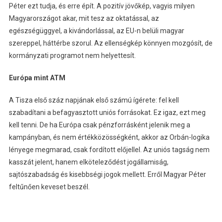
Péter ezt tudja, és erre épít. A pozitív jövőkép, vagyis milyen
Magyarországot akar, mit tesz az oktatással, az
egészségüggyel, a kivándorlással, az EU-n belüli magyar
szereppel, háttérbe szorul. Az ellenségkép könnyen mozgósít, de
kormányzati programot nem helyettesít.
Európa mint ATM
A Tisza első száz napjának első számú ígérete: fel kell
szabadítani a befagyasztott uniós forrásokat. Ez igaz, ezt meg
kell tenni. De ha Európa csak pénzforrásként jelenik meg a
kampányban, és nem értékközösségként, akkor az Orbán-logika
lényege megmarad, csak fordított előjellel. Az uniós tagság nem
kasszát jelent, hanem elköteleződést jogállamiság,
sajtószabadság és kisebbségi jogok mellett. Erről Magyar Péter
feltűnően keveset beszél.