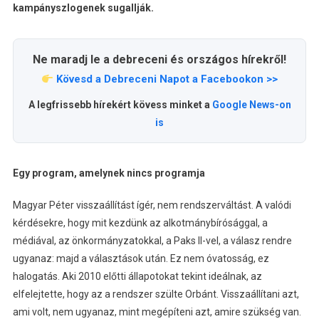
kampányszlogenek sugallják.
Ne maradj le a debreceni és országos hírekről!
Kövesd a Debreceni Napot a Facebookon >>
A legfrissebb hírekért kövess minket a
Google News-on
is
Egy program, amelynek nincs programja
Magyar Péter visszaállítást ígér, nem rendszerváltást. A valódi
kérdésekre, hogy mit kezdünk az alkotmánybírósággal, a
médiával, az önkormányzatokkal, a Paks II-vel, a válasz rendre
ugyanaz: majd a választások után. Ez nem óvatosság, ez
halogatás. Aki 2010 előtti állapotokat tekint ideálnak, az
elfelejtette, hogy az a rendszer szülte Orbánt. Visszaállítani azt,
ami volt, nem ugyanaz, mint megépíteni azt, amire szükség van.