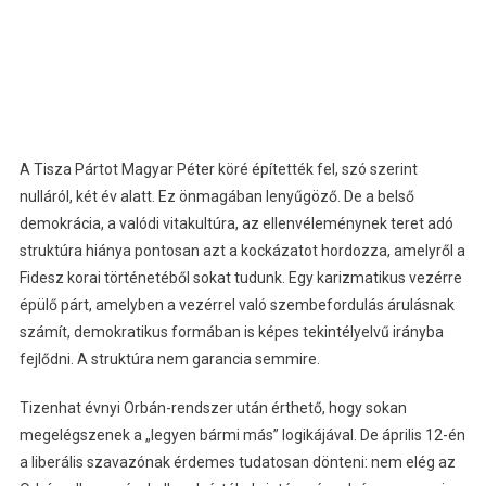
A Tisza Pártot Magyar Péter köré építették fel, szó szerint
nulláról, két év alatt. Ez önmagában lenyűgöző. De a belső
demokrácia, a valódi vitakultúra, az ellenvéleménynek teret adó
struktúra hiánya pontosan azt a kockázatot hordozza, amelyről a
Fidesz korai történetéből sokat tudunk. Egy karizmatikus vezérre
épülő párt, amelyben a vezérrel való szembefordulás árulásnak
számít, demokratikus formában is képes tekintélyelvű irányba
fejlődni. A struktúra nem garancia semmire.
Tizenhat évnyi Orbán-rendszer után érthető, hogy sokan
megelégszenek a „legyen bármi más” logikájával. De április 12-én
a liberális szavazónak érdemes tudatosan dönteni: nem elég az