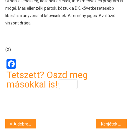
Orbán-ellenesség, kellenek értékek, intézmények és program is
mögé. Más ellenzéki pártok, köztük a DK, következetesebb
liberális irányvonalat képviselnek. A remény jogos. Az illúzió
viszont drága.
(X)
Facebook
Tetszett? Oszd meg
másokkal is!
Bejegyzés
A debreceni mozik nem merik játszani a putyini háborús propagandáról szóló filmet – itt megnézheted
Kenjétek a hajatokra a szalagjaitokat! – vélemény