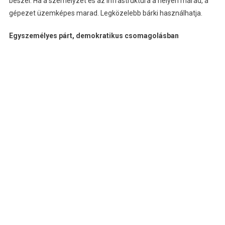
beszél. Ha a személyzet és az infrastruktúra a helyén marad, a
gépezet üzemképes marad. Legközelebb bárki használhatja.
Egyszemélyes párt, demokratikus csomagolásban