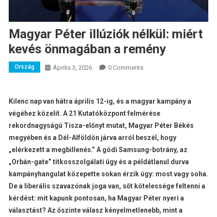
Magyar Péter illúziók nélkül: miért
kevés önmagában a remény
Ország
Április 3, 2026
0 Comments
Kilenc nap van hátra április 12-ig, és a magyar kampány a
végéhez közelít. A 21 Kutatóközpont felmérése
rekordnagyságú Tisza-előnyt mutat, Magyar Péter Békés
megyében és a Dél-Alföldön járva arról beszél, hogy
„elérkezett a megbillenés.” A gödi Samsung-botrány, az
„Orbán-gate” titkosszolgálati ügy és a példátlanul durva
kampányhangulat közepette sokan érzik úgy: most vagy soha.
De a liberális szavazónak joga van, sőt kötelessége feltenni a
kérdést: mit kapunk pontosan, ha Magyar Péter nyeri a
választást? Az őszinte válasz kényelmetlenebb, mint a