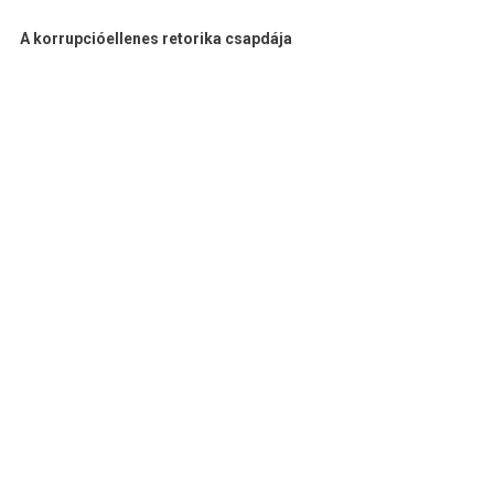
A korrupcióellenes retorika csapdája