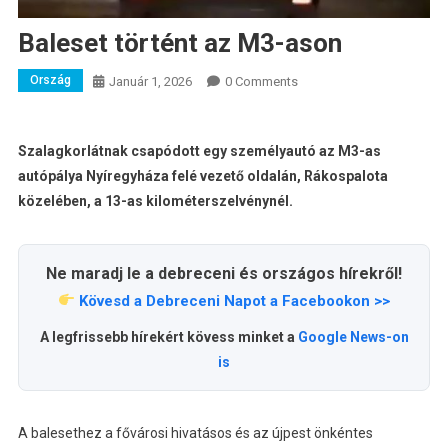
Baleset történt az M3-ason
Ország
Január 1, 2026
0 Comments
Szalagkorlátnak csapódott egy személyautó az M3-as
autópálya Nyíregyháza felé vezető oldalán, Rákospalota
közelében, a 13-as kilométerszelvénynél.
Ne maradj le a debreceni és országos hírekről!
Kövesd a Debreceni Napot a Facebookon >>
A legfrissebb hírekért kövess minket a
Google News-on
is
A balesethez a fővárosi hivatásos és az újpest önkéntes