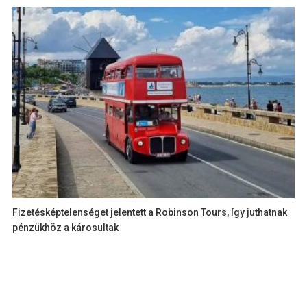
Fizetésképtelenséget jelentett a Robinson Tours, így juthatnak
pénzükhöz a károsultak
augusztus 6, 2026
LEGFRISSEBB HÍREK
Dukai Regina születésnapjánál nincs meghatóbb