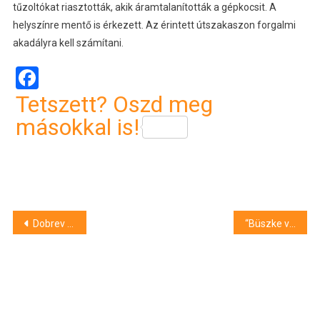
tűzoltókat riasztották, akik áramtalanították a gépkocsit. A
helyszínre mentő is érkezett. Az érintett útszakaszon forgalmi
akadályra kell számítani.
Facebook
Tetszett? Oszd meg
másokkal is!
Bejegyzés
Dobrev Klára: 2026-ban egyszer és mindenkorra el fogjuk zavarni ezt a bűnös hatalmat
“Büszke vagyok arra, hogy megmutathattam a világnak” – Kapu Tibor saját élményeiről is mesélt a Sulyok Tamással közös újévi beszédében
navigáció