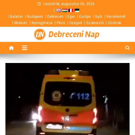
Skip
csütörtök, augusztus 06, 2026
to
Balaton
Budapest
Debrecen
Eger
Európa
Győr
Kecskemét
content
Miskolc
Nyíregyháza
Pécs
Szeged
Szoboszló
Szolnok
Debreceni Nap