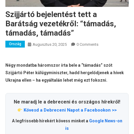
Szijjártó bejelentést tett a
Barátság vezetékről: “támadás,
támadás, támadás”
Ország
Augusztus 20, 2025
0 Comments
Négy mondatba háromszor írta bele a “támadás” szót
Szijjártó Péter külügyminiszter, hadd hergelődjenek a hívek
Ukrajna ellen – ha egyáltalán lehet még ezt fokozni.
Ne maradj le a debreceni és országos hírekről!
Kövesd a Debreceni Napot a Facebookon >>
A legfrissebb hírekért kövess minket a
Google News-on
is