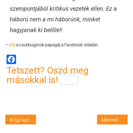
szempontjából kritikus vezeték ellen. Ez a
háború nem a mi háborúnk, minket
hagyjanak ki belőle!!
–
írta
a ruszkiügynök papagáj a Facebook-oldalán.
Facebook
Tetszett? Oszd meg
másokkal is!
Bejegyzés
Egy egész állatkert utazik majd az 1-es villamoson Debrecenben
Mentesítő járatokat indít a MÁV a karneváli éjszakán Debrecen térségében
navigáció