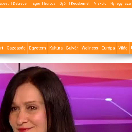
apest
Debrecen
Eger
Európa
Győr
Kecskemét
Miskolc
Nyíregyháza
rt
Gazdaság
Egyetem
Kultúra
Bulvár
Wellness
Európa
Világ