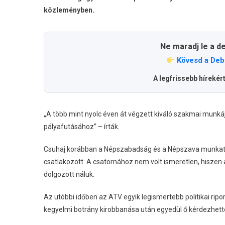
közleményben.
Ne maradj le a d
Kövesd a Deb
A legfrissebb hírekér
„A több mint nyolc éven át végzett kiváló szakmai munkájá
pályafutásához” – írták.
Csuhaj korábban a Népszabadság és a Népszava munkat
csatlakozott. A csatornához nem volt ismeretlen, hisze
dolgozott náluk.
Az utóbbi időben az ATV egyik legismertebb politikai rip
kegyelmi botrány kirobbanása után egyedül ő kérdezhette