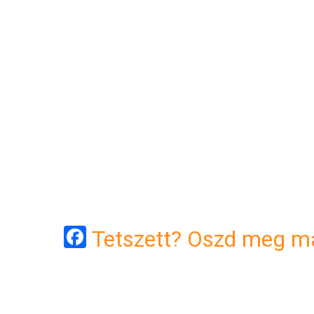
Facebook
Tetszett? Oszd meg má