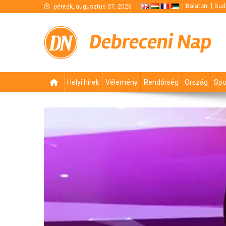
Skip
Balaton
Bud
péntek, augusztus 07, 2026
to
content
Debreceni Nap
Helyi hírek
Vélemény
Rendőrség
Ország
Spo