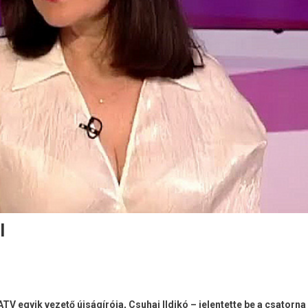
l
 egyik vezető újságírója, Csuhaj Ildikó – jelentette be a csatorna