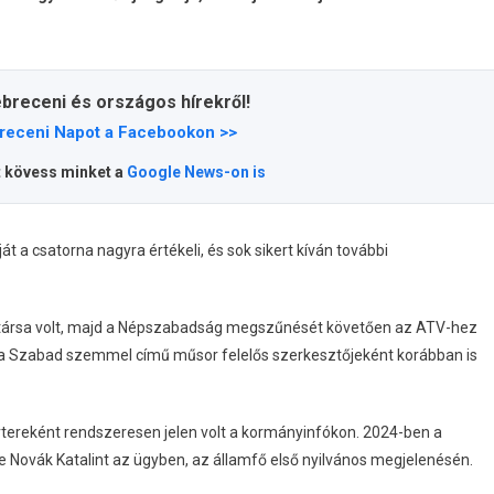
ebreceni és országos hírekről!
receni Napot a Facebookon >>
t kövess minket a
Google News-on is
t a csatorna nagyra értékeli, és sok sikert kíván további
ársa volt, majd a Népszabadság megszűnését követően az ATV-hez
n a Szabad szemmel című műsor felelős szerkesztőjeként korábban is
ortereként rendszeresen jelen volt a kormányinfókon. 2024-ben a
 Novák Katalint az ügyben, az államfő első nyilvános megjelenésén.