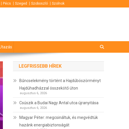
Pécs
Szeged
Szoboszló
Szolnok
Utazás
LEGFRISSEBB HÍREK
Bűncselekmény történt a Hajdúböszörményt
Hajdúhadházzal összekötő úton
augusztus 6, 2026
Csúszik a Budai Nagy Antal utca újranyitása
augusztus 6, 2026
Magyar Péter: megcsináltuk, és megvédtük
hazánk energiabiztonságát