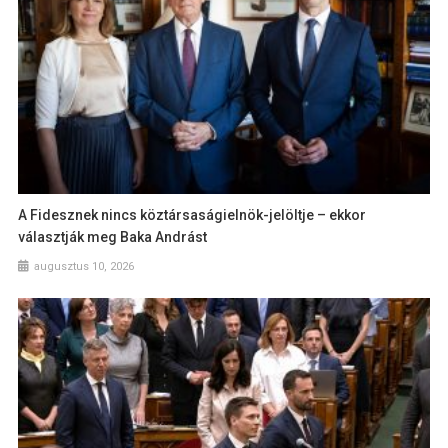
A Fidesznek nincs köztársaságielnök-jelöltje – ekkor
választják meg Baka Andrást
augusztus 10, 2026