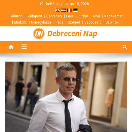
Skip
hétfő, augusztus 10, 2026
to
Balaton
Budapest
Debrecen
Eger
Európa
Győr
Kecskemét
content
Miskolc
Nyíregyháza
Pécs
Szeged
Szoboszló
Szolnok
Debreceni Nap