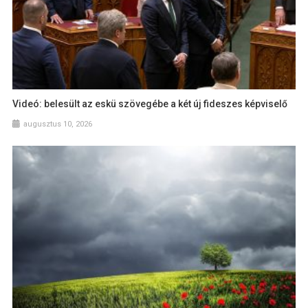
Videó: belesült az eskü szövegébe a két új fideszes képviselő
augusztus 10, 2026