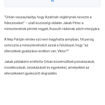
is
“Orbán visszautasítja, hogy Azahriah véglénynek nevezte a
fideszeseket” – utalt közösségi oldalán Jakab Péter a
miniszterelnök péntek reggeli, Kossuth rádiónak adott interjújára.
A Nép Pártján elnöke ezt nem hagyhatta annyiban, fél percig
ostorozta a miniszterelnököt azzal a felütéssel, hogy “az
ellenzékiek gyalázása rendben van, Viktor?”
Jakab példaként említette Orbán közelmúltbeli poloskázását,
moslékozását, csicskázását és egyebeket, amelyekkel az
ellenzékieket igyekezett degradálni.