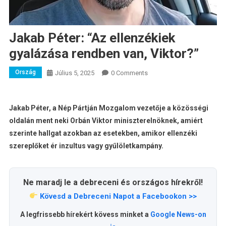
Jakab Péter: “Az ellenzékiek
gyalázása rendben van, Viktor?”
Ország
Július 5, 2025
0 Comments
Jakab Péter, a Nép Pártján Mozgalom vezetője a közösségi
oldalán ment neki Orbán Viktor miniszterelnöknek, amiért
szerinte hallgat azokban az esetekben, amikor ellenzéki
szereplőket ér inzultus vagy gyűlöletkampány.
Ne maradj le a debreceni és országos hírekről!
Kövesd a Debreceni Napot a Facebookon >>
A legfrissebb hírekért kövess minket a
Google News-on