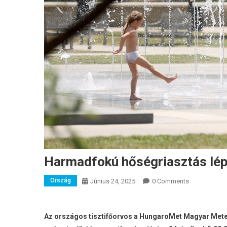
Harmadfokú hőségriasztás lép
Ország
Június 24, 2025
0 Comments
Az országos tisztifőorvos a HungaroMet Magyar Meteor