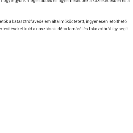
jük, hogy legyünk megértőbbek és figyelmesebbek a közlekedésben és a
hetők a katasztrófavédelem által működtetett, ingyenesen letölthető
rtesítéseket küld a riasztások időtartamáról és fokozatáról, így segít