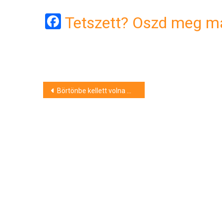
Facebook
Tetszett? Oszd meg má
Bejegyzés
Börtönbe kellett volna mennie, Mátészalkán próbált elrejtőzni a móri férfi
navigáció