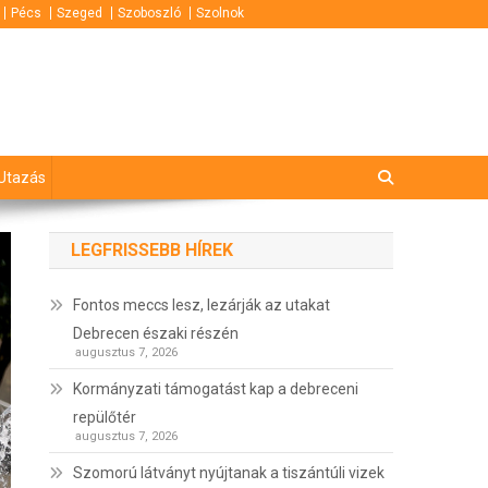
Pécs
Szeged
Szoboszló
Szolnok
Utazás
LEGFRISSEBB HÍREK
Fontos meccs lesz, lezárják az utakat
Debrecen északi részén
augusztus 7, 2026
Kormányzati támogatást kap a debreceni
repülőtér
augusztus 7, 2026
Szomorú látványt nyújtanak a tiszántúli vizek