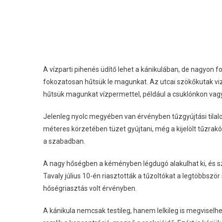
A vízparti pihenés üdítő lehet a kánikulában, de nagyon fo
fokozatosan hűtsük le magunkat. Az utcai szökőkutak viz
hűtsük magunkat vízpermettel, például a csuklónkon vagy
Jelenleg nyolc megyében van érvényben tűzgyújtási tilalo
méteres körzetében tüzet gyújtani, még a kijelölt tűzrak
a szabadban.
A nagy hőségben a kéményben légdugó alakulhat ki, és sz
Tavaly július 10-én riasztották a tűzoltókat a legtöbbs
hőségriasztás volt érvényben.
A kánikula nemcsak testileg, hanem lelkileg is megvisel