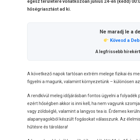
egész területére vonatkozóan június 24-én (kedd) 00:0
hőségriasztást ad ki.
Ne maradj le a d
Kövesd a Deb
A legfrissebb hírekér
A következő napok tartósan extrém melege fizikai és me
figyelni a magunk, valamint környezetünk – különösen a
A rendkívül meleg időjárásban fontos ügyelni a folyadék 
ezért hőségben akkor is inni kell, ha nem vagyunk szomja
vagy zöldséglé, valamint a langyos tea is. Érdemes kerülni
alapanyagokból készült fogásokat válasszunk. Az élelmi
hűtésre és tárolásra!