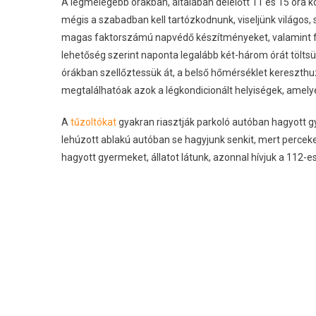
A legmelegebb órákban, általában délelőtt 11 és 15 óra k
mégis a szabadban kell tartózkodnunk, viseljünk világos
magas faktorszámú napvédő készítményeket, valamint fén
lehetőség szerint naponta legalább két-három órát töltsün
órákban szellőztessük át, a belső hőmérséklet kereszth
megtalálhatóak azok a légkondicionált helyiségek, amely
A
tűzoltókat
gyakran riasztják parkoló autóban hagyott gy
lehúzott ablakú autóban se hagyjunk senkit, mert percek
hagyott gyermeket, állatot látunk, azonnal hívjuk a 112-