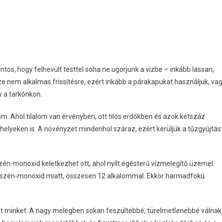
ntos, hogy felhevült testtel soha ne ugorjunk a vízbe – inkább lassan,
e nem alkalmas frissítésre, ezért inkább a párakapukat használjuk, va
 a tarkónkon.
m. Ahol tilalom van érvényben, ott tilos erdőkben és azok kétszáz
óhelyeken is. A növényzet mindenhol száraz, ezért kerüljük a tűzgyújtás
én-monoxid keletkezhet ott, ahol nyílt égésterű vízmelegítő üzemel.
zör szén-monoxid miatt, összesen 12 alkalommal. Ekkor harmadfokú
het minket. A nagy melegben sokan feszültebbé, türelmetlenebbé válnak