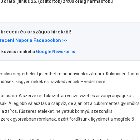
0 órától június 26. (csütörtök) 24:00 óráig harmadfokú
ebreceni és országos hírekről!
receni Napot a Facebookon >>
t kövess minket a
Google News-on is
ntális megterhelést jelenthet mindannyiunk számára. Különösen fonto
z idősek, kisgyermekek és házikedvencek – védelmére.
pótlására. A szervezet fokozottan veszít vizet és ásványi anyagokat,
sak. A legjobb választás a csapvíz, de ajánlott a cukormentes gyümölcs
 a zsíros, fűszeres ételeket, helyettük könnyű, szezonális
szerek gyorsabban romlanak, ezért fordítsunk figyelmet a megfelelő