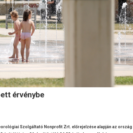
ett érvénybe
ológiai Szolgáltató Nonprofit Zrt. előrejelzése alapján az ország