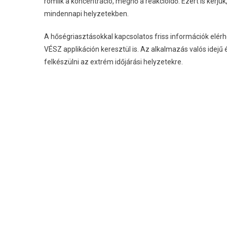
romlik a koncentráció, megnő a reakcióidő. Ezért is kér
mindennapi helyzetekben.
A hőségriasztásokkal kapcsolatos friss információk elér
VÉSZ applikáción keresztül is. Az alkalmazás valós idejű é
felkészülni az extrém időjárási helyzetekre.