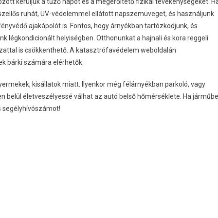
özött kerüljük a tűző napot és a megerőltető fizikai tevékenységeket. H
, szellős ruhát, UV-védelemmel ellátott napszemüveget, és használjunk
yvédő ajakápolót is. Fontos, hogy árnyékban tartózkodjunk, és
k légkondicionált helyiségben. Otthonunkat a hajnali és kora reggeli
uzattal is csökkenthető. A katasztrófavédelem weboldalán
ek bárki számára elérhetők.
ermekek, kisállatok miatt. Ilyenkor még félárnyékban parkoló, vagy
en belül életveszélyessé válhat az autó belső hőmérséklete. Ha járműb
es segélyhívószámot!