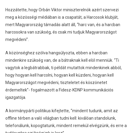
Hozzátette, hogy Orbán Viktor miniszterelnök azért szervezi
meg a közösségi médiában is a csapatát, a Harcosok klubját,
mert Magyarország támadás alatt áll, “harc van, és a harcban
harcosokra van szükség, és csak mi tudjuk Magyarországot
megvédeni”.
A közönséghez szólva hangsúlyozta, ebben a harcban
mindenkire szükség van, de a bátraknak kell elöl menniük. “Ti
vagytok a legbátrabbak, ti példát mutattok mindenkinek abból,
hogy hogyan kell harcolni, hogyan kell küzdeni, hogyan kell
Magyarországot megvédeni, tiszteletet és köszönetet
érdemeltek”- fogalmazott a Fidesz-KDNP kommunikációs
igazgatója.
A kormánypárti politikus kifejtette, “mindent tudunk, amit az
offline térben a való világban tudni kell: kiválóan standolunk,
telefonálunk, kopogtatunk, mindent remekül elvégzünk, és erre a