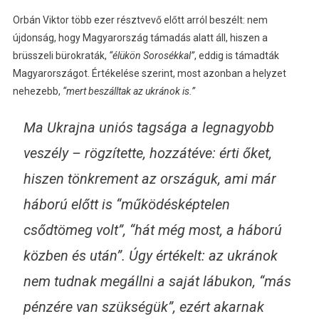
Orbán Viktor több ezer résztvevő előtt arról beszélt: nem
újdonság, hogy Magyarország támadás alatt áll, hiszen a
brüsszeli bürokraták,
“élükön Sorosékkal”
, eddig is támadták
Magyarországot. Értékelése szerint, most azonban a helyzet
nehezebb,
“mert beszálltak az ukránok is.”
Ma Ukrajna uniós tagsága a legnagyobb
veszély – rögzítette, hozzátéve: érti őket,
hiszen tönkrement az országuk, ami már
háború előtt is
“működésképtelen
csődtömeg volt”
,
“hát még most, a háború
közben és után”
. Úgy értékelt: az ukránok
nem tudnak megállni a saját lábukon,
“más
pénzére van szükségük”
, ezért akarnak