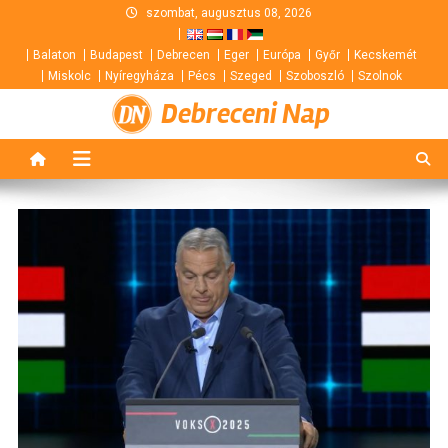
Skip
szombat, augusztus 08, 2026
to
Balaton
Budapest
Debrecen
Eger
Európa
Győr
Kecskemét
content
Miskolc
Nyíregyháza
Pécs
Szeged
Szoboszló
Szolnok
Debreceni Nap