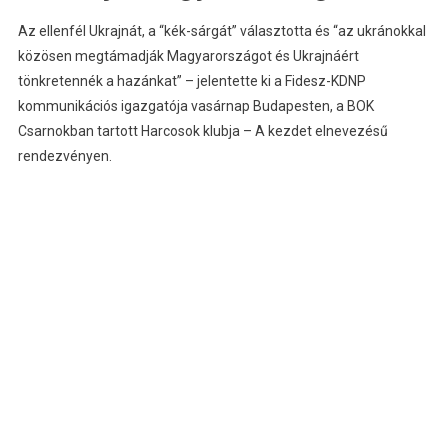
Az ellenfél Ukrajnát, a “kék-sárgát” választotta és “az ukránokkal
közösen megtámadják Magyarországot és Ukrajnáért
tönkretennék a hazánkat” – jelentette ki a Fidesz-KDNP
kommunikációs igazgatója vasárnap Budapesten, a BOK
Csarnokban tartott Harcosok klubja – A kezdet elnevezésű
rendezvényen.