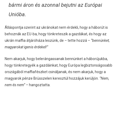
bármi áron és azonnal bejutni az Európai
Unióba.
Álláspontja szerint az ukránokat nem érdekli, hogy a háborút is
behoznák az EU-ba, hogy tönkreteszik a gazdákat, és hogy az
ukrán maffia átjáróháza leszünk, de – tette hozzá –
“bennünket,
magyarokat igenis érdekel!”
Nem akarjuk, hogy belerángassanak bennünket a háborújukba,
hogy tönkretegyék a gazdáinkat, hogy Európa legbiztonságosabb
országából maffiafészket csináljanak, és nem akarjuk, hogy a
magyarok pénze Brüsszelen keresztül hozzájuk kerüljön.
“Nem,
nem és nem”
– hangoztatta.