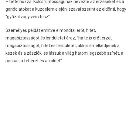
– tette hozzá. Kulcsfontosságúnak nevezte az érzéseket és a
gondolatokat a küzdelem elején, szavai szerint ez eldönti, hogy
“győzöl vagy vesztesz”.
Személyes példát említve elmondta, erőt, hitet,
magabiztosságot és lendületet érez, “ha te is erőt érzel,
magabiztosságot, hitet és lendületet, akkor emelkedjenek a
kezek és a zászlók, és lássuk a világ három legszebb színét, a
pirosat, a fehéret és a zöldet”.