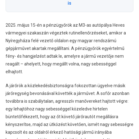
is
2025. május 15-én a pénzügyőrök az M3-as autópálya Heves
vármegyei szakaszán végeztek rutinellenőrzéseket, amikor a
Nyíregyháza felé vezető oldalon egy magyar rendszámú
gépjárművet akartak megállítani. A pénzügyőrök egyértelmű
fény- és hangjelzést adtak le, amelyre a jármű vezetője nem
reagált – ahelyett, hogy megállt volna, nagy sebességgel
elhajtott.
A járőrök a közlekedésbiztonságra fokozottan ügyelve másik
járőregység bevonásával követték a járművet. A sofőr azonban
továbbra is szabálytalan, agresszív manővereket hajtott végre:
egy lehajtóhoz nagy sebességgel közeledve hirtelen
büntetőfékezett, hogy az őt követő járőrautót megállásra
kényszerítse, majd az ütközést követően, ismét nagy sebességre
kapcsolt és az oldalról érkező hatósági jármű irányába