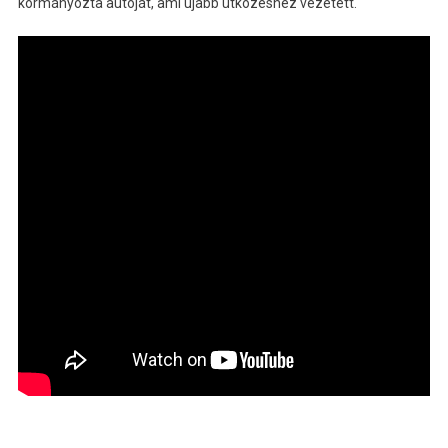
kormányozta autóját, ami újabb ütközéshez vezetett.