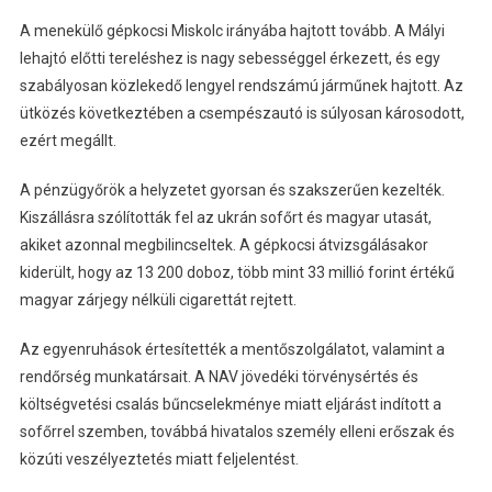
A menekülő gépkocsi Miskolc irányába hajtott tovább. A Mályi
lehajtó előtti tereléshez is nagy sebességgel érkezett, és egy
szabályosan közlekedő lengyel rendszámú járműnek hajtott. Az
ütközés következtében a csempészautó is súlyosan károsodott,
ezért megállt.
A pénzügyőrök a helyzetet gyorsan és szakszerűen kezelték.
Kiszállásra szólították fel az ukrán sofőrt és magyar utasát,
akiket azonnal megbilincseltek. A gépkocsi átvizsgálásakor
kiderült, hogy az 13 200 doboz, több mint 33 millió forint értékű
magyar zárjegy nélküli cigarettát rejtett.
Az egyenruhások értesítették a mentőszolgálatot, valamint a
rendőrség munkatársait. A NAV jövedéki törvénysértés és
költségvetési csalás bűncselekménye miatt eljárást indított a
sofőrrel szemben, továbbá hivatalos személy elleni erőszak és
közúti veszélyeztetés miatt feljelentést.