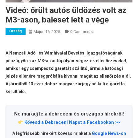
Videó: őrült autós üldözés volt az
M3-ason, baleset lett a vége
Ország
Május 16, 2025
0 Comments
A Nemzeti Adó- és Vámhivatal Bevetési Igazgatóságának
pénzügyőrei az M3-as autópályán végeztek ellenőrzéseket,
amikor egy csempészcigarettát szállító jármű a hatósági
jelzés ellenére megpróbálta kivonni magát az ellenőrzés alól.
A járműből 13 ezer doboz magyar zárjegy nélküli cigaretta
került elő.
Ne maradj le a debreceni és országos hírekről!
Kövesd a Debreceni Napot a Facebookon >>
A legfrissebb hírekért kövess minket a
Google News-on