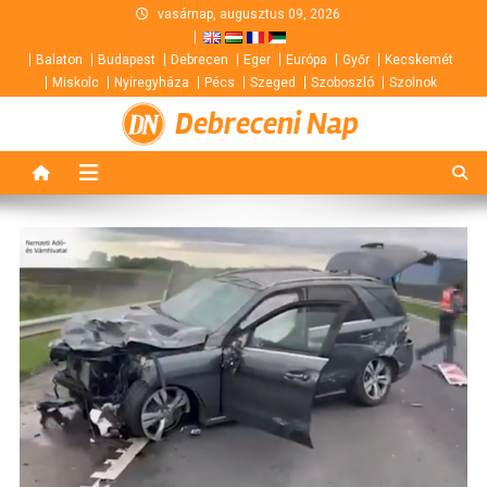
Skip
vasárnap, augusztus 09, 2026
to
Balaton
Budapest
Debrecen
Eger
Európa
Győr
Kecskemét
content
Miskolc
Nyíregyháza
Pécs
Szeged
Szoboszló
Szolnok
Debreceni Nap