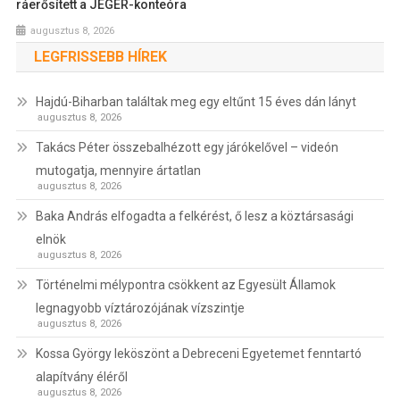
ráerősített a JÉGER-konteóra
augusztus 8, 2026
LEGFRISSEBB HÍREK
Hajdú-Biharban találtak meg egy eltűnt 15 éves dán lányt
augusztus 8, 2026
Takács Péter összebalhézott egy járókelővel – videón
mutogatja, mennyire ártatlan
augusztus 8, 2026
Baka András elfogadta a felkérést, ő lesz a köztársasági
elnök
augusztus 8, 2026
Történelmi mélypontra csökkent az Egyesült Államok
legnagyobb víztározójának vízszintje
augusztus 8, 2026
Kossa György leköszönt a Debreceni Egyetemet fenntartó
alapítvány éléről
augusztus 8, 2026