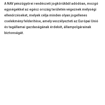
A NAV pénzügyőrei rendészeti jogkörükből adódóan, mozgó
egységekkel az egész ország területén végeznek mélységi
ellenőrzéseket, melyek célja minden olyan jogellenes
cselekmény felderítése, amely veszélyezteti az Európai Unió
és tagállamai gazdaságának érdekét, állampolgárainak
biztonságát.