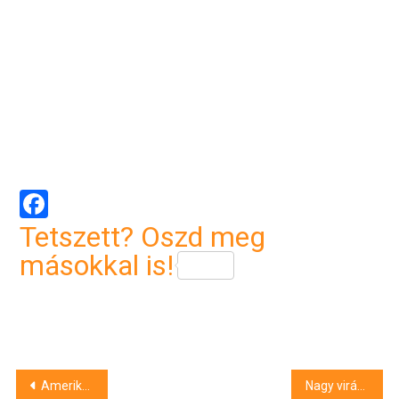
Facebook
Tetszett? Oszd meg
másokkal is!
Bejegyzés
Amerikai kettős diploma a Debreceni Egyetemen
Nagy virágosztás kezdődik Debrecenben – helyszínek, időpontok