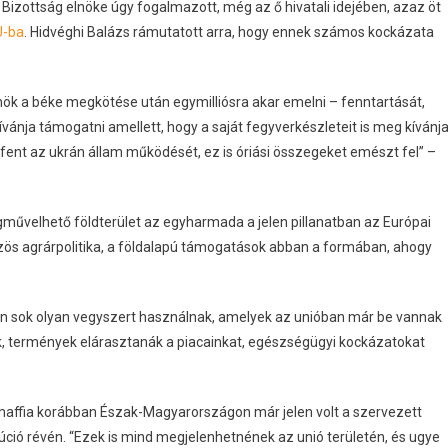
i Bizottság elnöke úgy fogalmazott, még az ő hivatali idejében, azaz öt
U-ba
. Hidvéghi Balázs rámutatott arra, hogy ennek számos kockázata
ök a béke megkötése után egymilliósra akar emelni – fenntartását,
ánja támogatni amellett, hogy a saját fegyverkészleteit is meg kívánj
k fent az ukrán állam működését, ez is óriási összegeket emészt fel” –
űvelhető földterület az egyharmada a jelen pillanatban az Európai
zös agrárpolitika, a földalapú támogatások abban a formában, ahogy
 sok olyan vegyszert használnak, amelyek az unióban már be vannak
k, termények elárasztanák a piacainkat, egészségügyi kockázatokat
 maffia korábban Észak-Magyarországon már jelen volt a szervezett
úció révén. “Ezek is mind megjelenhetnének az unió területén, és ugye