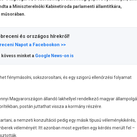
ta a Miniszterelnöki Kabinetiroda parlamenti államtitkára,
ű műsorában.
ebreceni és országos hírekről!
receni Napot a Facebookon >>
t kövess minket a
Google News-on is
et fénymásolni, sokszorosítani, és egy szigorú ellenőrzési folyamat
mennyi Magyarországon állandó lakhellyel rendelkező magyar állampolgá
ítékban, postán juttathat vissza a kormány részére.
tani; a nemzeti konzultáció pedig egy másik típusú véleménykikérés,
mberek véleményét. Itt azonban most egyetlen egy kérdés merült fel –
asztották.