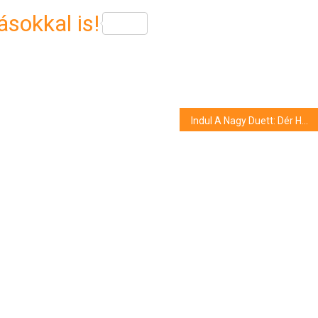
sokkal is!
Indul A Nagy Duett: Dér Heni sokáig agyalt, vállalja-e be Győzikét