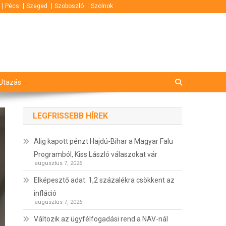
Pécs
Szeged
Szoboszló
Szolnok
Utazás
LEGFRISSEBB HÍREK
Alig kapott pénzt Hajdú-Bihar a Magyar Falu
Programból, Kiss László válaszokat vár
augusztus 7, 2026
Elképesztő adat: 1,2 százalékra csökkent az
infláció
augusztus 7, 2026
Változik az ügyfélfogadási rend a NAV-nál