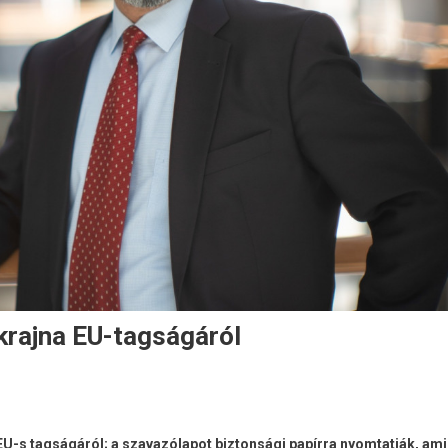
krajna EU-tagságáról
EU-s tagságáról; a szavazólapot biztonsági papírra nyomtatják, ami