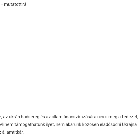
– mutatott rá.
re, az ukrán hadsereg és az állam finanszírozására nincs meg a fedezet
 “Mi nem támogathatunk ilyet, nem akarunk közösen eladósodni Ukrajna
 államtitkár.