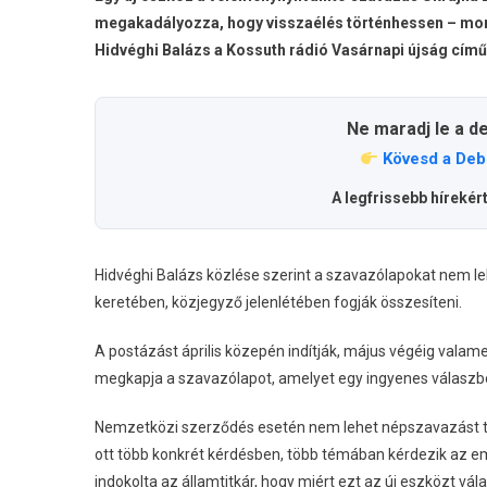
megakadályozza, hogy visszaélés történhessen – mond
Hidvéghi Balázs a Kossuth rádió Vasárnapi újság cím
Ne maradj le a d
Kövesd a Deb
A legfrissebb hírekér
Hidvéghi Balázs közlése szerint a szavazólapokat nem leh
keretében, közjegyző jelenlétében fogják összesíteni.
A postázást április közepén indítják, május végéig vala
megkapja a szavazólapot, amelyet egy ingyenes válaszbor
Nemzetközi szerződés esetén nem lehet népszavazást tar
ott több konkrét kérdésben, több témában kérdezik az e
indokolta az államtitkár, hogy miért ezt az új eszközt vál