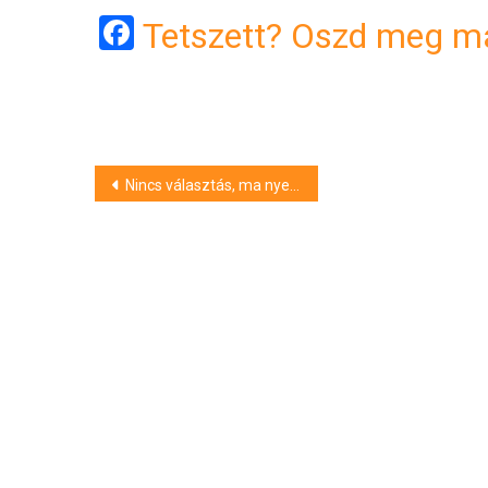
Facebook
Tetszett? Oszd meg má
Bejegyzés
Nincs választás, ma nyernie kell a DEAC-nak
navigáció