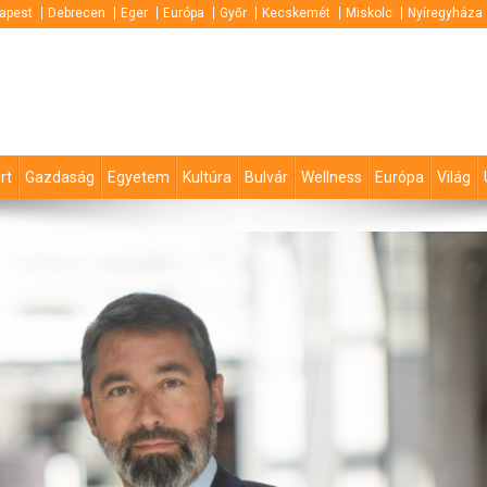
apest
Debrecen
Eger
Európa
Győr
Kecskemét
Miskolc
Nyíregyháza
rt
Gazdaság
Egyetem
Kultúra
Bulvár
Wellness
Európa
Világ