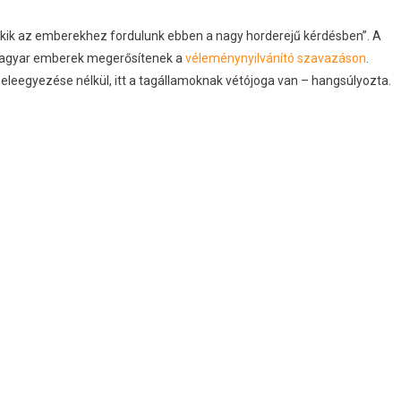
akik az emberekhez fordulunk ebben a nagy horderejű kérdésben”. A
 magyar emberek megerősítenek a
véleménynyilvánító szavazáson
.
eleegyezése nélkül, itt a tagállamoknak vétójoga van – hangsúlyozta.