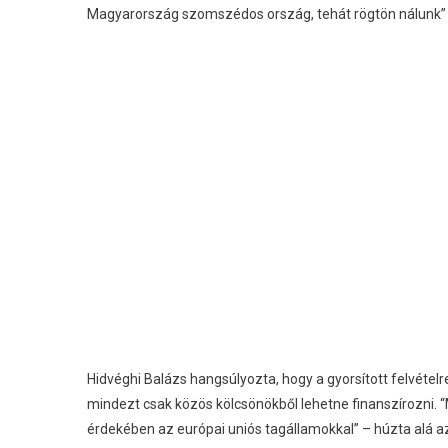
Magyarország szomszédos ország, tehát rögtön nálunk” 
Hidvéghi Balázs hangsúlyozta, hogy a gyorsított felvétel
mindezt csak közös kölcsönökből lehetne finanszírozni.
érdekében az európai uniós tagállamokkal” – húzta alá az