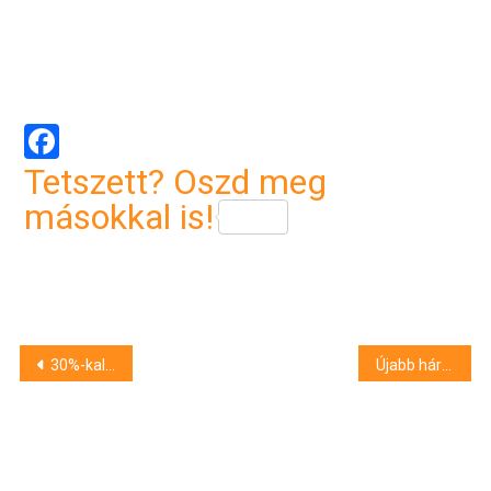
Facebook
Tetszett? Oszd meg
másokkal is!
Bejegyzés
30%-kal többen kötnek új lakásbiztosítást idén
Újabb három drogdíler kezén kattant a bilincs Hajdú-Biharban
navigáció