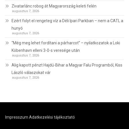
Zivatarlánc robog át Magyarország keleti felén
augusztus 7, 2026
Ezért folyt el rengeteg víz a Déli Ipari Parkban – nem a CATL a
hunyó
augusztus 7, 2026
“Még meg lehet fordítani a párharcot” – nyilatkozatok a Loki
Köbenhavn elleni 3-0-s veresége után
augusztus 7, 2026
Alig kapott pénzt Hajdú-Bihar a Magyar Falu Programból, Kiss
László válaszokat vár
augusztus 7, 2026
Impresszum
Adatkezelési tájékoztató