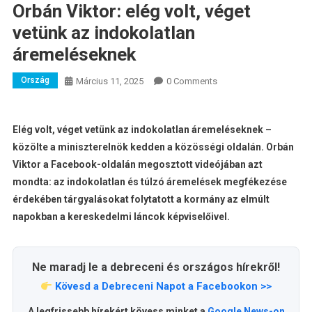
Orbán Viktor: elég volt, véget
vetünk az indokolatlan
áremeléseknek
Ország
Március 11, 2025
0 Comments
Elég volt, véget vetünk az indokolatlan áremeléseknek –
közölte a miniszterelnök kedden a közösségi oldalán. Orbán
Viktor a Facebook-oldalán megosztott videójában azt
mondta: az indokolatlan és túlzó áremelések megfékezése
érdekében tárgyalásokat folytatott a kormány az elmúlt
napokban a kereskedelmi láncok képviselőivel.
Ne maradj le a debreceni és országos hírekről!
Kövesd a Debreceni Napot a Facebookon >>
A legfrissebb hírekért kövess minket a
Google News-on