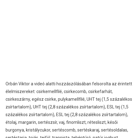
Orbán Viktor a videó alatti hozzászólásában felsorolta az érintett
élelmiszereket: csirkemellfilé, csirkecomb, csirkefarhát,
csirkeszárny, egész csirke, pulykamellfilé, UHT tej (1,5 százalékos
zsírtartalom), UHT tej (2,8 százalékos zsírtartalom), ESL tej (1,5
százalékos zsírtartalom), ESL tej (2,8 százalékos zsírtartalom),
étolaj, margarin, sertészsír, vaj, finomliszt, rétesliszt, késői
burgonya, kristálycukor, sertéscomb, sertéskaraj, sertésoldalas,
sertéstarja, tojás, tejföl, trappista, tehéntúró, natúr joghurt,