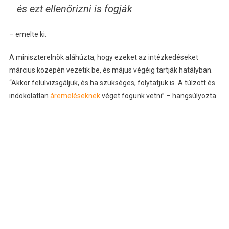
és ezt ellenőrizni is fogják
– emelte ki.
A miniszterelnök aláhúzta, hogy ezeket az intézkedéseket
március közepén vezetik be, és május végéig tartják hatályban.
“Akkor felülvizsgáljuk, és ha szükséges, folytatjuk is. A túlzott és
indokolatlan
áremeléseknek
véget fogunk vetni” – hangsúlyozta.