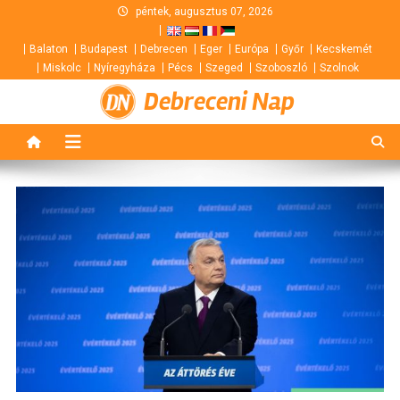
Skip
péntek, augusztus 07, 2026
to
Balaton
Budapest
Debrecen
Eger
Európa
Győr
Kecskemét
content
Miskolc
Nyíregyháza
Pécs
Szeged
Szoboszló
Szolnok
Debreceni Nap