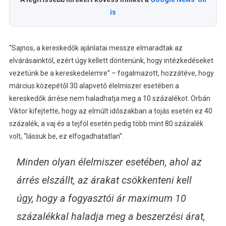
is
“Sajnos, a kereskedők ajánlatai messze elmaradtak az
elvárásainktól, ezért úgy kellett döntenünk, hogy intézkedéseket
vezetünk be a kereskedelemre” – fogalmazott, hozzátéve, hogy
március közepétől 30 alapvető élelmiszer esetében a
kereskedők árrése nem haladhatja meg a 10 százalékot. Orbán
Viktor kifejtette, hogy az elmúlt időszakban a tojás esetén ez 40
százalék, a vaj és a tejföl esetén pedig több mint 80 százalék
volt, “lássuk be, ez elfogadhatatlan”.
Minden olyan élelmiszer esetében, ahol az
árrés elszállt, az árakat csökkenteni kell
úgy, hogy a fogyasztói ár maximum 10
százalékkal haladja meg a beszerzési árat,