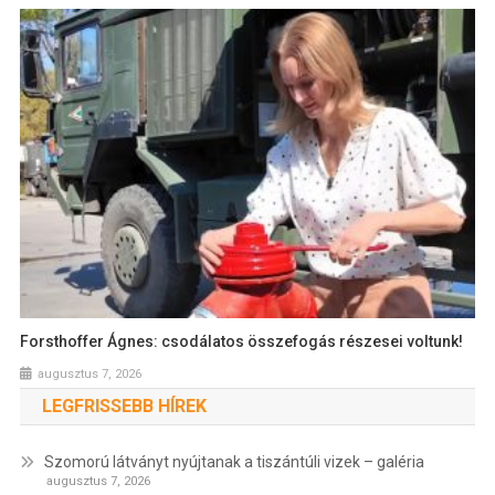
Forsthoffer Ágnes: csodálatos összefogás részesei voltunk!
augusztus 7, 2026
LEGFRISSEBB HÍREK
Szomorú látványt nyújtanak a tiszántúli vizek – galéria
augusztus 7, 2026