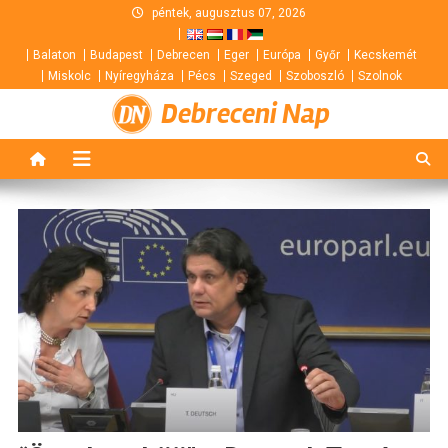
Skip
péntek, augusztus 07, 2026
to
Balaton
Budapest
Debrecen
Eger
Európa
Győr
Kecskemét
content
Miskolc
Nyíregyháza
Pécs
Szeged
Szoboszló
Szolnok
Debreceni Nap