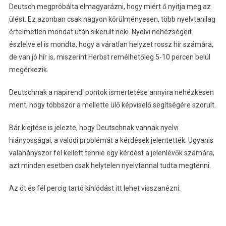
Deutsch megpróbálta elmagyarázni, hogy miért ő nyitja meg az
ülést. Ez azonban csak nagyon körülményesen, több nyelvtanilag
értelmetlen mondat után sikerült neki. Nyelvi nehézségeit
észlelve el is mondta, hogy a váratlan helyzet rossz hír számára,
de van jó hír is, miszerint Herbst remélhetőleg 5-10 percen belül
megérkezik.
Deutschnak a napirendi pontok ismertetése annyira nehézkesen
ment, hogy többször a mellette ülő képviselő segítségére szorult.
Bár kiejtése is jelezte, hogy Deutschnak vannak nyelvi
hiányosságai, a valódi problémát a kérdések jelentették. Ugyanis
valahányszor fel kellett tennie egy kérdést a jelenlévők számára,
azt minden esetben csak helytelen nyelvtannal tudta megtenni.
Az öt és fél percig tartó kínlódást itt lehet visszanézni: