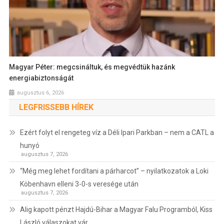
Magyar Péter: megcsináltuk, és megvédtük hazánk
energiabiztonságát
augusztus 6, 2026
LEGFRISSEBB HÍREK
Ezért folyt el rengeteg víz a Déli Ipari Parkban – nem a CATL a
hunyó
augusztus 7, 2026
“Még meg lehet fordítani a párharcot” – nyilatkozatok a Loki
Köbenhavn elleni 3-0-s veresége után
augusztus 7, 2026
Alig kapott pénzt Hajdú-Bihar a Magyar Falu Programból, Kiss
László válaszokat vár