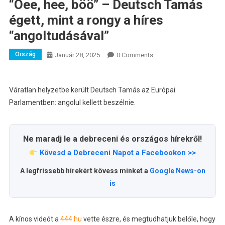
“Öee, hee, böö” – Deutsch Tamás
égett, mint a rongy a híres
“angoltudásával”
Ország
Január 28, 2025
0 Comments
Váratlan helyzetbe került Deutsch Tamás az Európai
Parlamentben: angolul kellett beszélnie.
Ne maradj le a debreceni és országos hírekről!
Kövesd a Debreceni Napot a Facebookon >>
A legfrissebb hírekért kövess minket a
Google News-on
is
A kínos videót a
444.hu
vette észre, és megtudhatjuk belőle, hogy