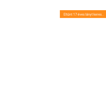
Eltűnt 17 éves lányt keresnek a hajdú-bihari rendőrök