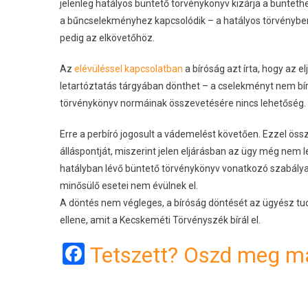
jelenleg hatályos büntető törvénykönyv kizárja a büntet
a bűncselekményhez kapcsolódik – a hatályos törvényben
pedig az elkövetőhöz.
Az
elévüléssel kapcsolatban
a bíróság azt írta, hogy az 
letartóztatás tárgyában dönthet – a cselekményt nem bírál
törvénykönyv normáinak összevetésére nincs lehetőség.
Erre a perbíró jogosult a vádemelést követően. Ezzel ö
álláspontját, miszerint jelen eljárásban az ügy még nem le
hatályban lévő büntető törvénykönyv vonatkozó szabályai
minősülő esetei nem évülnek el.
A döntés nem végleges, a bíróság döntését az ügyész tud
ellene, amit a Kecskeméti Törvényszék bírál el.
Facebook
Tetszett? Oszd meg má