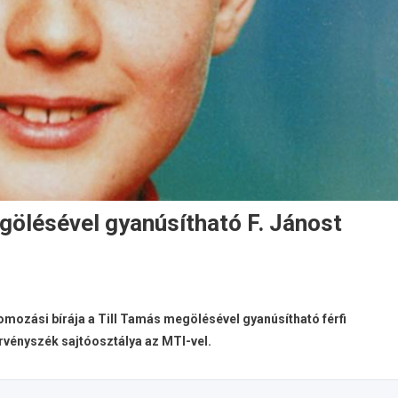
gölésével gyanúsítható F. Jánost
mozási bírája a Till Tamás megölésével gyanúsítható férfi
rvényszék sajtóosztálya az MTI-vel.