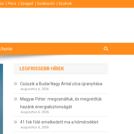
za
Pécs
Szeged
Szoboszló
Szolnok
Utazás
LEGFRISSEBB HÍREK
Csúszik a Budai Nagy Antal utca újranyitása
augusztus 6, 2026
Magyar Péter: megcsináltuk, és megvédtük
hazánk energiabiztonságát
augusztus 6, 2026
41 fok fölé emelkedett ma a hőmérséklet
augusztus 6, 2026