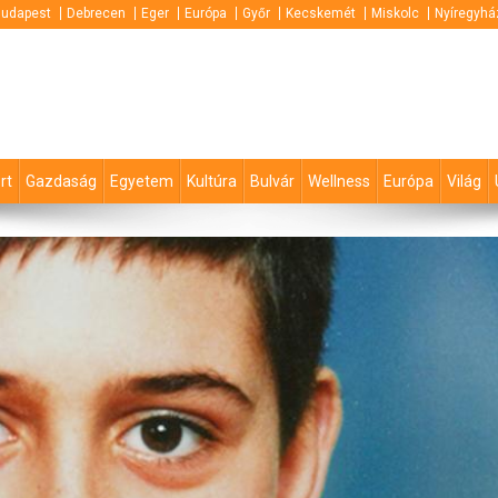
udapest
Debrecen
Eger
Európa
Győr
Kecskemét
Miskolc
Nyíregyhá
rt
Gazdaság
Egyetem
Kultúra
Bulvár
Wellness
Európa
Világ