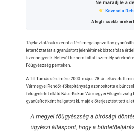
Ne maradj le a d
Kövesd a Deb
A legfrissebb hírekér
Tájékoztatásuk szerint a férfi megalapozottan gyanúsítha
letartóztatást a gyanúsított jelenlétének biztosítása érde
tizennegyedik életévét be nem töltött személy sérelmére
Főügyészség pénteken.
A Till Tamás sérelmére 2000. május 28-án elkövetett mi
Vármegyei Rendőr-főkapitányság azonosította a bűncsele
felügyeletet ellátó Bács-Kiskun Vármegyei Főügyészség fe
gyanúsítottként hallgatott ki, majd előterjesztést tett a l
A megyei főügyészség a bírósági döntés
ügyészi álláspont, hogy a büntetőeljárást