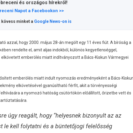
ebreceni és országos hírekről!
receni Napot a Facebookon >>
t kövess minket a
Google News-on is
tó azzal, hogy 2000. május 28-án megölt egy 11 éves fiút. A bíróság a
kében rendelte el, amit aljas indokból, különös kegyetlenséggel,
 elkövetett emberölés miatt indítványozott a Bács-Kiskun Vármegyei
nősített emberölés miatt indult nyomozás eredményeként a Bács-Kisku
kmény elkövetésével gyanúsítható férfit, akit a törvényességi
lhívására a nyomozó hatóság csütörtökön előállított, őrizetbe vett és
etartóztatására.
re úgy reagált, hogy “helyesnek bizonyult az az
 le kell folytatni és a büntetőjogi felelősség