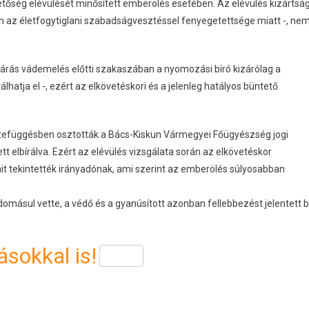
hetőség elévülését minősített emberölés esetében. Az elévülés kizártsá
 az életfogytiglani szabadságvesztéssel fenyegetettsége miatt -, ne
eljárás vádemelés előtti szakaszában a nyomozási bíró kizárólag a
hatja el -, ezért az elkövetéskori és a jelenleg hatályos büntető
sszefüggésben osztották a Bács-Kiskun Vármegyei Főügyészség jogi
tt elbírálva. Ezért az elévülés vizsgálata során az elkövetéskor
t tekintették irányadónak, ami szerint az emberölés súlyosabban
omásul vette, a védő és a gyanúsított azonban fellebbezést jelentett 
sokkal is!