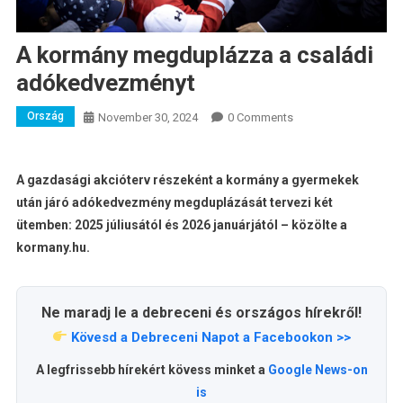
A kormány megduplázza a családi
adókedvezményt
Ország
November 30, 2024
0 Comments
A gazdasági akcióterv részeként a kormány a gyermekek
után járó adókedvezmény megduplázását tervezi két
ütemben: 2025 júliusától és 2026 januárjától – közölte a
kormany.hu.
Ne maradj le a debreceni és országos hírekről!
Kövesd a Debreceni Napot a Facebookon >>
A legfrissebb hírekért kövess minket a
Google News-on
is