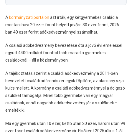
A
kormányzati portálon
azt írták, egy kétgyermekes család a
mostani havi 20 ezer forint helyett jövőre 30 ezer forint, 2026-
ban 40 ezer forint adókedvezménnyel számolhat.
A családi adókedvezmény bevezetése óta a jövő évi emeléssel
együtt 4400 milliárd forinttal több marad a gyermekes
családoknál – áll a közleményben.
A tájékoztatás szerint a családi adókedvezmény a 2011-ben
bevezetett családi adórendszer egyik főpillére, az alacsony szja-
kulcs mellett. A kormány a családi adókedvezménnyel a dolgozó
szülőket támogatja. Minél több gyermeke van egy magyar
családnak, annál nagyobb adókedvezmény jár a szülőknek –
emelték ki.
Ma egy gyermek után 10 ezer, kettő után 20 ezer, három után 99
ezer forint családi adókedvezmény jár. Elsőként 2025 július 1-ől