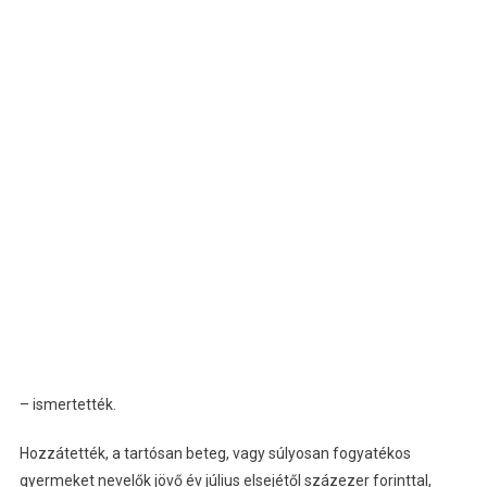
– ismertették.
Hozzátették, a tartósan beteg, vagy súlyosan fogyatékos
gyermeket nevelők jövő év július elsejétől százezer forinttal,