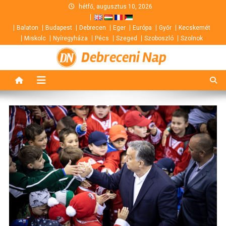
Skip
hétfő, augusztus 10, 2026
to
Balaton
Budapest
Debrecen
Eger
Európa
Győr
Kecskemét
content
Miskolc
Nyíregyháza
Pécs
Szeged
Szoboszló
Szolnok
Debreceni Nap