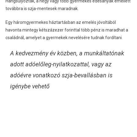
Hangsúlyozták, a négy vagy több gyermekes édesanyák emellett
továbbra is szja-mentesek maradnak.
Egy háromgyermekes háztartásban az emelés jóvoltából
havonta mintegy kétszázezer forinttal több pénz is maradhat a
családnál, amelyet a gyermekek nevelésére tudnak fordítani.
A kedvezmény év közben, a munkáltatónak
adott adóelőleg-nyilatkozattal, vagy az
adóévre vonatkozó szja-bevallásban is
igénybe vehető