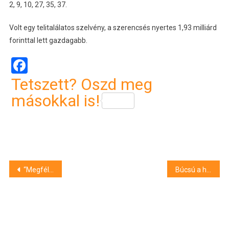
2, 9, 10, 27, 35, 37.
Volt egy telitalálatos szelvény, a szerencsés nyertes 1,93 milliárd
forinttal lett gazdagabb.
Facebook
Tetszett? Oszd meg
másokkal is!
Bejegyzés
“Megfélemlítették a debreceni magánhelyszíneket.” De mit üzen Kósa Lajosnak? Magyar Péter nyilatkozott a Debreceni Napnak
Búcsú a hótól: újabb csapadékzóna éri el hazánkat
navigáció