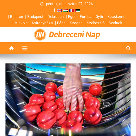
Skip
péntek, augusztus 07, 2026
to
Balaton
Budapest
Debrecen
Eger
Európa
Győr
Kecskemét
content
Miskolc
Nyíregyháza
Pécs
Szeged
Szoboszló
Szolnok
Debreceni Nap