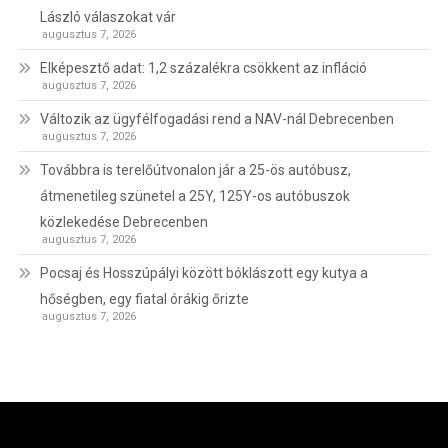
László válaszokat vár
augusztus 7, 2026
Elképesztő adat: 1,2 százalékra csökkent az infláció
augusztus 7, 2026
Változik az ügyfélfogadási rend a NAV-nál Debrecenben
augusztus 7, 2026
Továbbra is terelőútvonalon jár a 25-ös autóbusz,
átmenetileg szünetel a 25Y, 125Y-os autóbuszok
közlekedése Debrecenben
augusztus 7, 2026
Pocsaj és Hosszúpályi között bóklászott egy kutya a
hőségben, egy fiatal órákig őrizte
augusztus 7, 2026