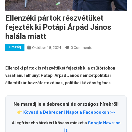
Ellenzéki pártok részvétüket
fejezték ki Potápi Árpád János
halála miatt
Ország
Október 18, 2024
0 Comments
Ellenzéki pártok is részvétüket fejezték ki a csütörtökön
váratlanul elhunyt Potápi Árpád János nemzetpolitikai
államtitkár hozzátartozóinak, politikai közösségének.
Ne maradj le a debreceni és országos hírekről!
Kövesd a Debreceni Napot a Facebookon >>
A legfrissebb hírekért kövess minket a
Google News-on
is