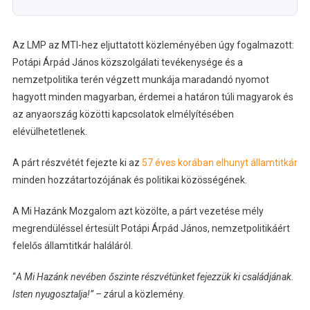
Az LMP az MTI-hez eljuttatott közleményében úgy fogalmazott:
Potápi Árpád János közszolgálati tevékenysége és a
nemzetpolitika terén végzett munkája maradandó nyomot
hagyott minden magyarban, érdemei a határon túli magyarok és
az anyaország közötti kapcsolatok elmélyítésében
elévülhetetlenek.
A párt részvétét fejezte ki az
57 éves korában elhunyt államtitkár
minden hozzátartozójának és politikai közösségének.
A Mi Hazánk Mozgalom azt közölte, a párt vezetése mély
megrendüléssel értesült Potápi Árpád János, nemzetpolitikáért
felelős államtitkár haláláról.
“
A Mi Hazánk nevében őszinte részvétünket fejezzük ki családjának.
Isten nyugosztalja!” – z
árul a közlemény.