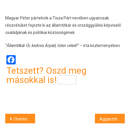
Magyar Péter pártelnök a Tisza Párt nevében ugyancsak
részvétüket fejezte ki az államtitkár és országgyűlési képviselő
családjának és politikai közösségének.
“
Államtitkár Úr, kedves Árpád, Isten veled!”
– írta közleményében.
Facebook
Tetszett? Oszd meg
másokkal is!
Bejegyzés
Charles Michel: a migrációs elhatározások megvalósításához jobban kell ellenőrizni az Európai Unió határait
Aggasztó mértékben terjeszkedik Szlovákiában az ázsiai lódarázs