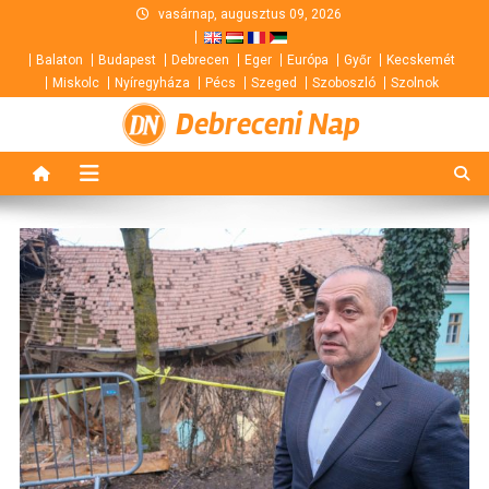
Skip
vasárnap, augusztus 09, 2026
to
Balaton
Budapest
Debrecen
Eger
Európa
Győr
Kecskemét
content
Miskolc
Nyíregyháza
Pécs
Szeged
Szoboszló
Szolnok
Debreceni Nap