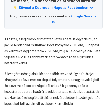
Ne maradj le a debreceni és országos hírekről!
Kövesd a Debreceni Napot a Facebookon >>
A legfrissebb hírekért kövess minket a
Google News-on
is
Azt írták, a leginkább érintett területek adatai is egyértelműen
javuló tendenciát mutatnak: Pécs környéke 2018 óta, Budapest
és környéke agglomeráció 2020 óta, míg a Sajó-völgye 2023 óta
teljesíti a PM10 szennyezettségre vonatkozóan előírt uniós
határértékeket.
A levegőminőség alakulásához több tényező, így a földrajzi
elhelyezkedés, a meteorológiai folyamatok, a nagy távolságból
és a szomszédos országokból érkező légszennyezés is
hozzájárul, ezért a határértékek betartása csak a kibocsátások
csökkentésével segíthető elő, ennek érdekében hazánk jelentős
lépéseket tett az elmúlt években – emelték ki.