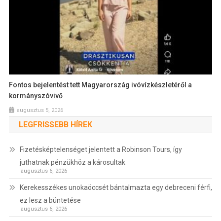
Fontos bejelentést tett Magyarország ivóvízkészletéről a
kormányszóvivő
augusztus 5, 2026
LEGFRISSEBB HÍREK
Fizetésképtelenséget jelentett a Robinson Tours, így
juthatnak pénzükhöz a károsultak
augusztus 6, 2026
Kerekesszékes unokaöccsét bántalmazta egy debreceni férfi,
ez lesz a büntetése
augusztus 6, 2026