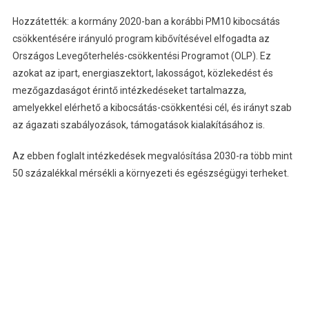
Hozzátették: a kormány 2020-ban a korábbi PM10 kibocsátás
csökkentésére irányuló program kibővítésével elfogadta az
Országos Levegőterhelés-csökkentési Programot (OLP). Ez
azokat az ipart, energiaszektort, lakosságot, közlekedést és
mezőgazdaságot érintő intézkedéseket tartalmazza,
amelyekkel elérhető a kibocsátás-csökkentési cél, és irányt szab
az ágazati szabályozások, támogatások kialakításához is.
Az ebben foglalt intézkedések megvalósítása 2030-ra több mint
50 százalékkal mérsékli a környezeti és egészségügyi terheket.