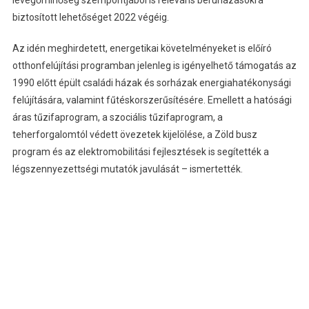
biztosított lehetőséget 2022 végéig.
Az idén meghirdetett, energetikai követelményeket is előíró
otthonfelújítási programban jelenleg is igényelhető támogatás az
1990 előtt épült családi házak és sorházak energiahatékonysági
felújítására, valamint fűtéskorszerűsítésére. Emellett a hatósági
áras tűzifaprogram, a szociális tűzifaprogram, a
teherforgalomtól védett övezetek kijelölése, a Zöld busz
program és az elektromobilitási fejlesztések is segítették a
légszennyezettségi mutatók javulását – ismertették.