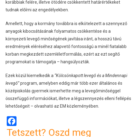
korábbiak felére, illetve ötödére csökkentett határértékeket
tudnak előírni az engedélyekben.
Amellett, hogy a kormány továbbra is elkötelezett a szennyező
anyagok kibocsátásának folyamatos csökkentése és a
környezeti levegő minőségének javítása iránt, a hosszú távú
eredmények eléréséhez alapvető fontosságú a minél fiatalabb
korban megkezdett szemléletformálás, ezért az ezt segítő
programokat is támogatja – hangsúlyozták.
Ezek közül kiemelkedik a
“Kölcsönkapott levegő és a Mindennapi
levegő”
program, amelyben eddig már több ezer általános és
középiskolás gyermek ismerhette meg a levegőminőséggel
összefüggő információkat, illetve a légszennyezés elleni fellépés
lehetőségeit – olvasható az EM közleményében.
Facebook
Tetszett? Oszd meg