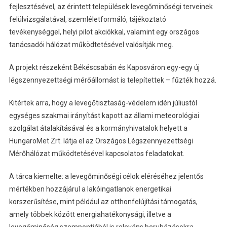
fejlesztésével, az érintett települések levegőminőségi terveinek
felülvizsgálatával, szemléletformáló, tájékoztató
tevékenységgel, helyi pilot akciókkal, valamint egy országos
tanácsadói hálózat működtetésével valósítják meg.
A projekt részeként Békéscsabán és Kaposváron egy-egy új
légszennyezettségi mérőállomást is telepítettek – fűzték hozzá.
Kitértek arra, hogy a levegőtisztaság-védelem idén júliustól
egységes szakmai irányítást kapott az állami meteorológiai
szolgálat átalakításával és a kormányhivatalok helyett a
HungaroMet Zrt. látja el az Országos Légszennyezettségi
Mérőhálózat működtetésével kapcsolatos feladatokat.
A tárca kiemelte: a levegőminőségi célok eléréséhez jelentős
mértékben hozzájárul a lakóingatlanok energetikai
korszerűsítése, mint például az otthonfelújítási támogatás,
amely többek között energiahatékonysági, illetve a
levegőminőség szempontjából is releváns beruházásokra