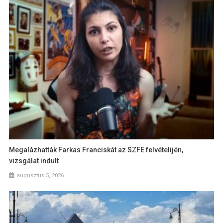
Megalázhatták Farkas Franciskát az SZFE felvételijén,
vizsgálat indult
augusztus 5, 2026