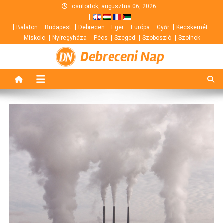
Skip
csütörtök, augusztus 06, 2026
to
Balaton
Budapest
Debrecen
Eger
Európa
Győr
Kecskemét
content
Miskolc
Nyíregyháza
Pécs
Szeged
Szoboszló
Szolnok
Debreceni Nap