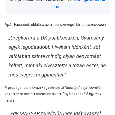
A legfrissebb hírekért kövess minket a
Google News-on
is
Apáti Facebook-oldalára az alábbi szöveget bírta összeizzadni:
„Öregkorára a DK politikusakén, Gyurcsány
egyik legodaadóbb híveként időnként, sőt
valójában szinte mindig olyan benyomást
keltett, mint aki elvesztette a józan eszét, de
most végre megpihenhet.”
A propagandista kvázi kegyeletsértő “búcsúja” saját követői
között sem aratott osztatlan sikert. Egy hozzászóló így teszi
helyre:
„Egy MAGYAR televíziós legendát gyászol