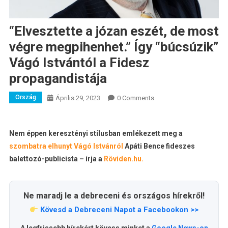
“Elvesztette a józan eszét, de most
végre megpihenhet.” Így “búcsúzik”
Vágó Istvántól a Fidesz
propagandistája
Ország
Április 29, 2023
0 Comments
Nem éppen keresztényi stílusban emlékezett meg a
szombatra elhunyt Vágó Istvánról
Apáti Bence fideszes
balettozó-publicista – írja a
Röviden.hu.
Ne maradj le a debreceni és országos hírekről!
Kövesd a Debreceni Napot a Facebookon >>