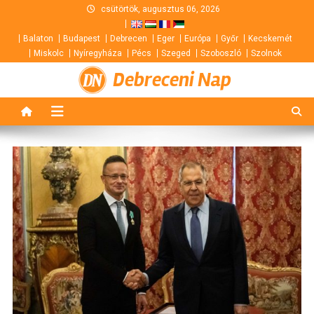
Skip
csütörtök, augusztus 06, 2026
to
Balaton
Budapest
Debrecen
Eger
Európa
Győr
Kecskemét
content
Miskolc
Nyíregyháza
Pécs
Szeged
Szoboszló
Szolnok
Debreceni Nap