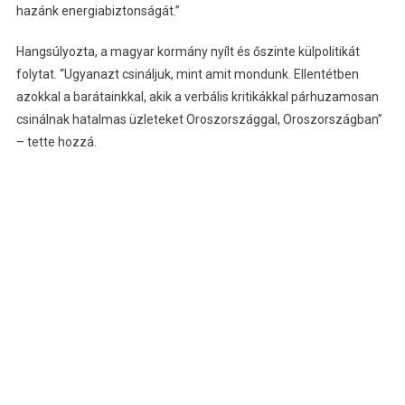
hazánk energiabiztonságát.”
Hangsúlyozta, a magyar kormány nyílt és őszinte külpolitikát
folytat. “Ugyanazt csináljuk, mint amit mondunk. Ellentétben
azokkal a barátainkkal, akik a verbális kritikákkal párhuzamosan
csinálnak hatalmas üzleteket Oroszországgal, Oroszországban”
– tette hozzá.