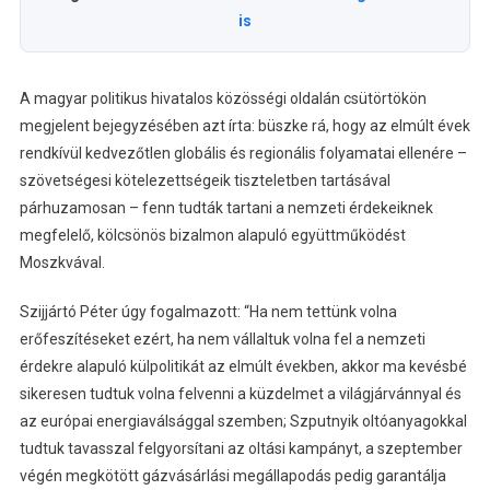
is
A magyar politikus hivatalos közösségi oldalán csütörtökön
megjelent bejegyzésében azt írta: büszke rá, hogy az elmúlt évek
rendkívül kedvezőtlen globális és regionális folyamatai ellenére –
szövetségesi kötelezettségeik tiszteletben tartásával
párhuzamosan – fenn tudták tartani a nemzeti érdekeiknek
megfelelő, kölcsönös bizalmon alapuló együttműködést
Moszkvával.
Szijjártó Péter úgy fogalmazott: “Ha nem tettünk volna
erőfeszítéseket ezért, ha nem vállaltuk volna fel a nemzeti
érdekre alapuló külpolitikát az elmúlt években, akkor ma kevésbé
sikeresen tudtuk volna felvenni a küzdelmet a világjárvánnyal és
az európai energiaválsággal szemben; Szputnyik oltóanyagokkal
tudtuk tavasszal felgyorsítani az oltási kampányt, a szeptember
végén megkötött gázvásárlási megállapodás pedig garantálja