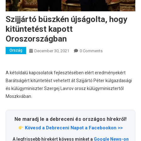
Szijjártó büszkén újságolta, hogy
kitüntetést kapott
Oroszországban
Ország
December 30, 2021
0 Comments
A kétoldalú kapcsolatok fejlesztésében elért eredményekért
Barátságért kitüntetést vehetett át Szijjártó Péter külgazdasági
és külügyminiszter Szergej Lavrov orosz külügyminisztertől
Moszkvában.
Ne maradj le a debreceni és országos hírekről!
Kövesd a Debreceni Napot a Facebookon >>
A legfrissebb hírekért kövess minket a
Google News-on