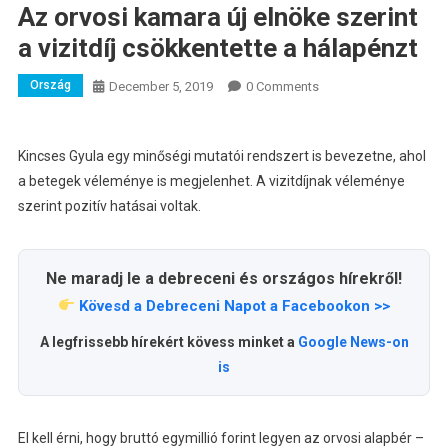
Az orvosi kamara új elnöke szerint
a vizitdíj csökkentette a hálapénzt
Ország
December 5, 2019
0 Comments
Kincses Gyula egy minőségi mutatói rendszert is bevezetne, ahol
a betegek véleménye is megjelenhet. A vizitdíjnak véleménye
szerint pozitív hatásai voltak.
Ne maradj le a debreceni és országos hírekről!
Kövesd a Debreceni Napot a Facebookon >>
A legfrissebb hírekért kövess minket a
Google News-on
is
El kell érni, hogy bruttó egymillió forint legyen az orvosi alapbér –