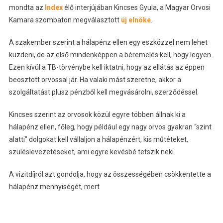
mondta az
Index
élő interjújában Kincses Gyula, a Magyar Orvosi
Kamara szombaton megválasztott
új elnöke
.
A szakember szerint a hálapénz ellen egy eszközzel nem lehet
küzdeni, de az első mindenképpen a béremelés kell, hogy legyen.
Ezen kívül a TB-törvénybe kell iktatni, hogy az ellátás az éppen
beosztott orvossal jár. Ha valaki mást szeretne, akkor a
szolgáltatást plusz pénzből kell megvásárolni, szerződéssel.
Kincses szerint az orvosok közül egyre többen állnak ki a
hálapénz ellen, főleg, hogy például egy nagy orvos gyakran “szint
alatti” dolgokat kell vállaljon a hálapénzért, kis műtéteket,
szüléslevezetéseket, ami egyre kevésbé tetszik neki.
A vizitdíjról azt gondolja, hogy az összességében csökkentette a
hálapénz mennyiségét, mert