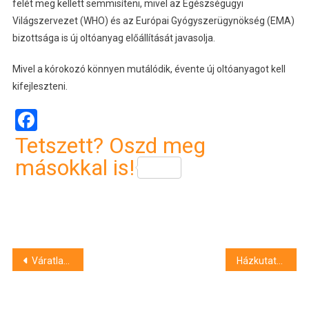
felét meg kellett semmisíteni, mivel az Egészségügyi
Világszervezet (WHO) és az Európai Gyógyszerügynökség (EMA)
bizottsága is új oltóanyag előállítását javasolja.
Mivel a kórokozó könnyen mutálódik, évente új oltóanyagot kell
kifejleszteni.
Facebook
Tetszett? Oszd meg
másokkal is!
Bejegyzés
Váratlan fordulat lehet a hajdúszoboszlói családi tragédiában
Házkutatást tart a rendőrség a szcientológiai egyház budapesti központjában
navigáció