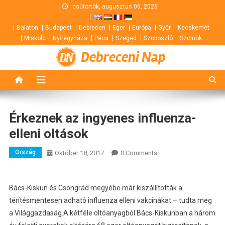
Skip
csütörtök, augusztus 06, 2026
to
Balaton
Budapest
Debrecen
Eger
Európa
Győr
Kecskemét
content
Miskolc
Nyíregyháza
Pécs
Szeged
Szoboszló
Szolnok
Debreceni Nap
Érkeznek az ingyenes influenza-
elleni oltások
Ország
Október 18, 2017
0 Comments
Bács-Kiskun és Csongrád megyébe már kiszállították a
térítésmentesen adható influenza elleni vakcinákat – tudta meg
a Világgazdaság.
A kétféle oltóanyagból Bács-Kiskunban a három