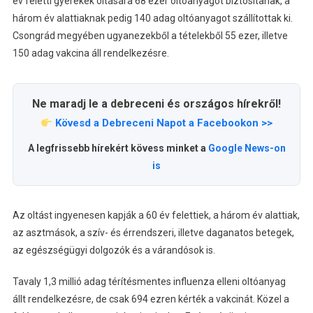
év feletti gyerekek oltására 68 ezer oltóanyagot biztosítanak, a
három év alattiaknak pedig 140 adag oltóanyagot szállítottak ki.
Csongrád megyében ugyanezekből a tételekből 55 ezer, illetve
150 adag vakcina áll rendelkezésre.
Ne maradj le a debreceni és országos hírekről!
Kövesd a Debreceni Napot a Facebookon >>
A legfrissebb hírekért kövess minket a
Google News-on
is
Az oltást ingyenesen kapják a 60 év felettiek, a három év alattiak,
az asztmások, a szív- és érrendszeri, illetve daganatos betegek,
az egészségügyi dolgozók és a várandósok is.
Tavaly 1,3 millió adag térítésmentes influenza elleni oltóanyag
állt rendelkezésre, de csak 694 ezren kérték a vakcinát. Közel a