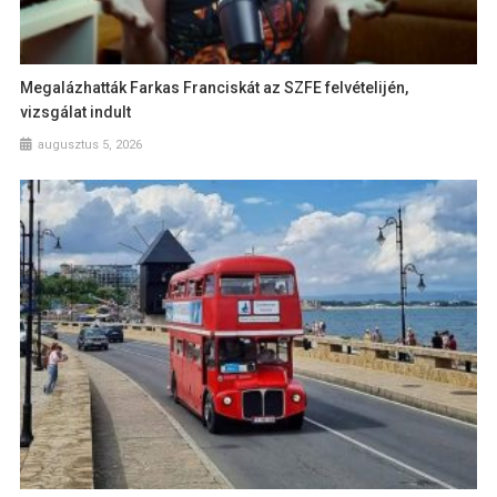
Megalázhatták Farkas Franciskát az SZFE felvételijén,
vizsgálat indult
augusztus 5, 2026