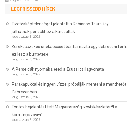
augusztus 5, 2026
LEGFRISSEBB HÍREK
Fizetésképtelenséget jelentett a Robinson Tours, így
juthatnak pénzükhöz a károsultak
augusztus 6, 2026
Kerekesszékes unokaöccsét bántalmazta egy debreceni férfi,
ez lesz a büntetése
augusztus 6, 2026
A Perseidák nyomába ered a Zsuzsi csillagvonata
augusztus 5, 2026
Párakapukkal és ingyen vízzel próbálják menteni a menthetőt
Debrecenben
augusztus 5, 2026
Fontos bejelentést tett Magyarország ivóvízkészletéről a
kormányszóvivő
augusztus 5, 2026