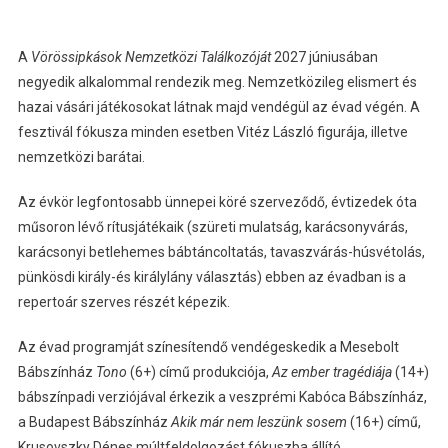
A
Vörössipkások Nemzetközi Találkozóját
2027 júniusában
negyedik alkalommal rendezik meg. Nemzetközileg elismert és
hazai vásári játékosokat látnak majd vendégül az évad végén. A
fesztivál fókusza minden esetben Vitéz László figurája, illetve
nemzetközi barátai.
Az évkör legfontosabb ünnepei köré szerveződő, évtizedek óta
műsoron lévő rítusjátékaik (szüreti mulatság, karácsonyvárás,
karácsonyi betlehemes bábtáncoltatás, tavaszvárás-húsvétolás,
pünkösdi király-és királylány választás) ebben az évadban is a
repertoár szerves részét képezik.
Az évad programját színesítendő vendégeskedik a Mesebolt
Bábszínház
Tono
(6+) című produkciója,
Az ember tragédiája
(14+)
bábszínpadi verziójával érkezik a veszprémi Kabóca Bábszínház,
a Budapest Bábszínház
Akik már nem leszünk sosem
(16+) című,
Krusovszky Dénes múltfeldolgozást fókuszba állító