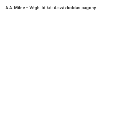
A.A. Milne – Végh Ildikó: A százholdas pagony