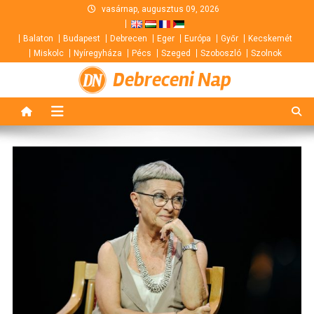
Skip
vasárnap, augusztus 09, 2026
to
Balaton
Budapest
Debrecen
Eger
Európa
Győr
Kecskemét
content
Miskolc
Nyíregyháza
Pécs
Szeged
Szoboszló
Szolnok
Debreceni Nap