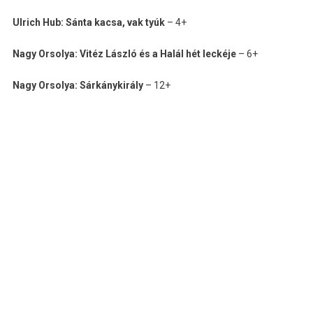
Ulrich Hub: Sánta kacsa, vak tyúk
– 4+
Nagy Orsolya: Vitéz László és a Halál hét leckéje
– 6+
Nagy Orsolya: Sárkánykirály
– 12+