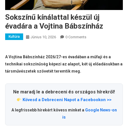
Sokszínű kínálattal készül új
évadára a Vojtina Bábszínház
Kultúra
Június 10, 2026
0 Comments
A Vojtina Bábszínház 2026/27-es évadában a műfaji és a
technikai sokszínűség képezi az alapot, két új előadásukban a
társművészetek szövetét teremtik meg.
Ne maradj le a debreceni és országos hírekről!
Kövesd a Debreceni Napot a Facebookon >>
A legfrissebb hírekért kövess minket a
Google News-on
is