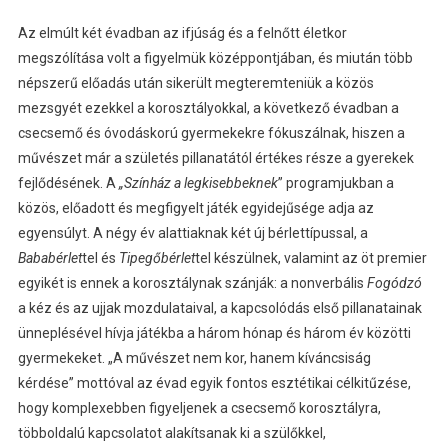
Az elmúlt két évadban az ifjúság és a felnőtt életkor
megszólítása volt a figyelmük középpontjában, és miután több
népszerű előadás után sikerült megteremteniük a közös
mezsgyét ezekkel a korosztályokkal, a következő évadban a
csecsemő és óvodáskorú gyermekekre fókuszálnak, hiszen a
művészet már a születés pillanatától értékes része a gyerekek
fejlődésének. A
„Színház a legkisebbeknek
” programjukban a
közös, előadott és megfigyelt játék egyidejűsége adja az
egyensúlyt. A négy év alattiaknak két új bérlettípussal, a
Bababérlet
tel és
Tipegőbérlet
tel készülnek, valamint az öt premier
egyikét is ennek a korosztálynak szánják: a nonverbális
Fogódzó
a kéz és az ujjak
mozdulataival, a kapcsolódás első pillanatainak
ünneplésével hívja játékba a három hónap és három év közötti
gyermekeket. „A művészet nem kor, hanem kíváncsiság
kérdése” mottóval az évad egyik fontos esztétikai célkitűzése,
hogy komplexebben figyeljenek a csecsemő korosztályra,
többoldalú kapcsolatot alakítsanak ki a szülőkkel,