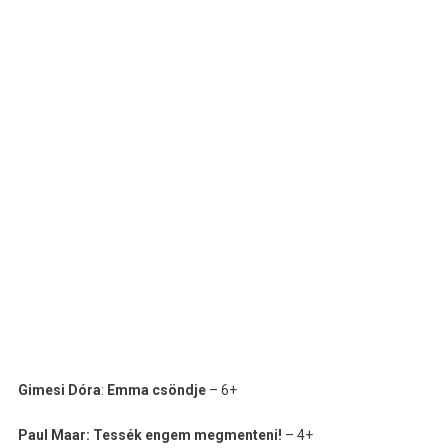
Gimesi Dóra
:
Emma csöndje
– 6+
Paul Maar: Tessék engem megmenteni!
– 4+