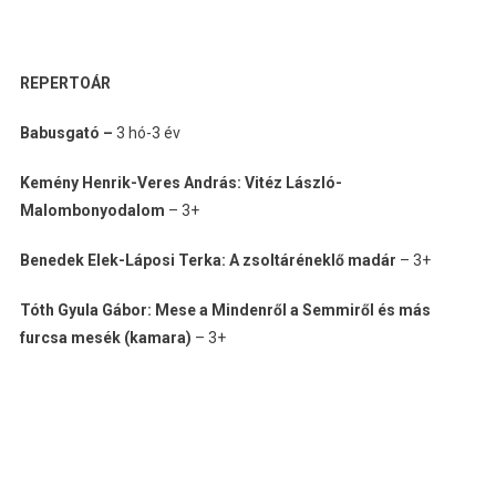
REPERTOÁR
Babusgató –
3 hó-3 év
Kemény Henrik-Veres András: Vitéz László-
Malombonyodalom
– 3+
Benedek Elek-Láposi Terka: A zsoltáréneklő madár
– 3+
Tóth Gyula Gábor: Mese a Mindenről a Semmiről és más
furcsa mesék (kamara)
– 3+