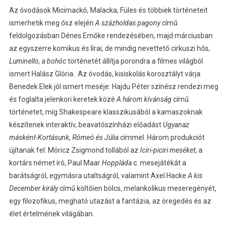
Az óvodások Micimackó, Malacka, Füles és többiek történeteit
ismerhetik meg ősz elején
A százholdas pagony
című
feldolgozásban Dénes Emőke rendezésében, majd márciusban
az egyszerre komikus és lírai, de mindig nevettető cirkuszi hős,
Luminello, a bohóc
történetét állítja porondra a filmes világból
ismert Halász Glória. Az óvodás, kisiskolás korosztályt várja
Benedek Elek jól ismert meséje: Hajdu Péter színész rendezi meg
és foglalta jelenkori keretek közé
A három kívánság
című
történetet, míg Shakespeare klasszikusából a kamaszoknak
készítenek interaktív, beavatószínházi előadást
Ugyanaz
másként-Kortásunk, Rómeó és Júlia
címmel. Három produkciót
újítanak fel: Móricz Zsigmond tollából az
Iciri-piciri meséket
, a
kortárs német író, Paul Maar
Hoppláda
c. mesejátékát a
barátságról, egymásra utaltságról, valamint Axel Hacke
A kis
December király
című költőien bölcs, melankolikus meseregényét,
egy filozofikus, megható utazást a fantázia, az öregedés és az
élet értelmének világában.