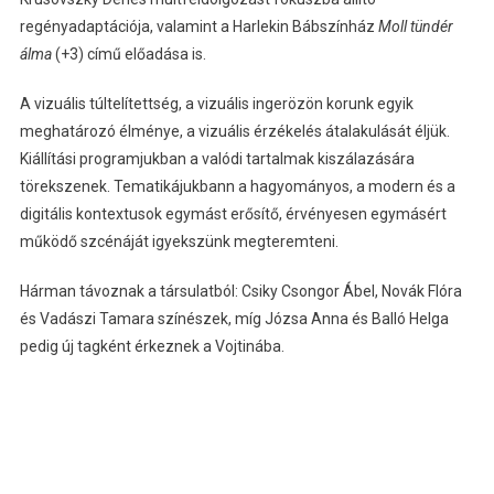
regényadaptációja, valamint a Harlekin Bábszínház
Moll tündér
álma
(+3) című előadása is.
A vizuális túltelítettség, a vizuális ingerözön korunk egyik
meghatározó élménye, a vizuális érzékelés átalakulását éljük.
Kiállítási programjukban a valódi tartalmak kiszálazására
törekszenek. Tematikájukbann a hagyományos, a modern és a
digitális kontextusok egymást erősítő, érvényesen egymásért
működő szcénáját igyekszünk megteremteni.
Hárman távoznak a társulatból: Csiky Csongor Ábel, Novák Flóra
és Vadászi Tamara színészek, míg Józsa Anna és Balló Helga
pedig új tagként érkeznek a Vojtinába.