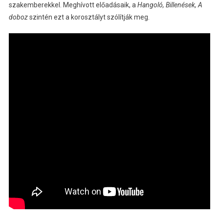
szakemberekkel. Meghívott előadásaik, a
Hangoló, Billenések, A
doboz
szintén ezt a korosztályt szólítják meg.