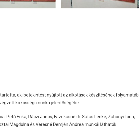
rtotta, aki betekintést nyújtott az alkotások készítésének folyamatáb
végzett közösségi munka jelentőségébe.
via, Pető Erika, Ráczi János, Fazekasné dr. Sutus Lenke, Záhonyi Ilona,
Pusztai Magdolna és Veresné Demjén Andrea munkái láthatók.