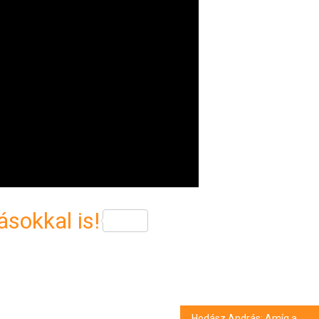
sokkal is!
Hodász András: Amíg a meleg emberek félelemben és kirekesztettségben élnek, addig beszélni kell erről