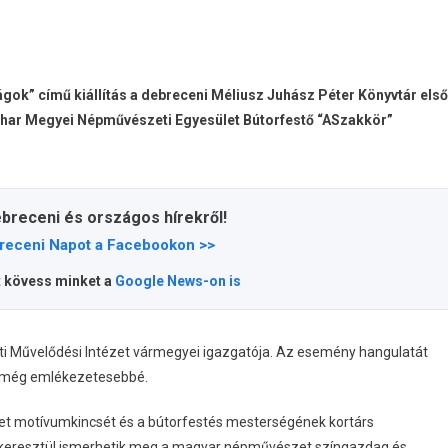
rágok” című kiállítás a debreceni Méliusz Juhász Péter Könyvtár első
Bihar Megyei Népművészeti Egyesület Bútorfestő “ASzakkör”
ebreceni és országos hírekről!
receni Napot a Facebookon >>
t kövess minket a
Google News-on is
i Művelődési Intézet vármegyei igazgatója. Az esemény hangulatát
e még emlékezetesebbé.
et motívumkincsét és a bútorfestés mesterségének kortárs
in keresztül ismerhetik meg a magyar népművészet színgazdag és