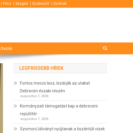
Pécs
Szeged
Szoboszló
Szolnok
Utazás
LEGFRISSEBB HÍREK
Fontos meccs lesz, lezárják az utakat
Debrecen északi részén
augusztus 7, 2026
Kormányzati támogatást kap a debreceni
repülőtér
augusztus 7, 2026
Szomorú látványt nyújtanak a tiszántúli vizek