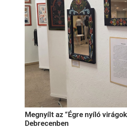
Megnyílt az “Égre nyíló virágo
Debrecenben