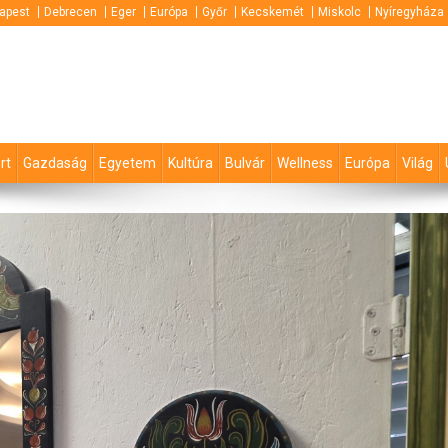
apest
Debrecen
Eger
Európa
Győr
Kecskemét
Miskolc
Nyíregyháza
rt
Gazdaság
Egyetem
Kultúra
Bulvár
Wellness
Európa
Világ