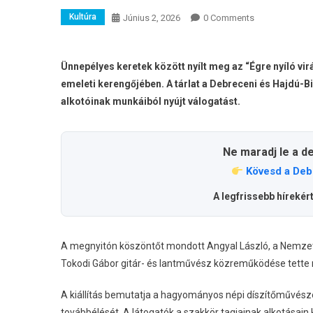
Kultúra
Június 2, 2026
0 Comments
Ünnepélyes keretek között nyílt meg az “Égre nyíló vi
emeleti kerengőjében. A tárlat a Debreceni és Hajdú-
alkotóinak munkáiból nyújt válogatást.
Ne maradj le a d
Kövesd a Deb
A legfrissebb hírekér
A megnyitón köszöntőt mondott Angyal László, a Nemzet
Tokodi Gábor gitár- és lantművész közreműködése tett
A kiállítás bemutatja a hagyományos népi díszítőművész
továbbélését. A látogatók a szakkör tagjainak alkotása