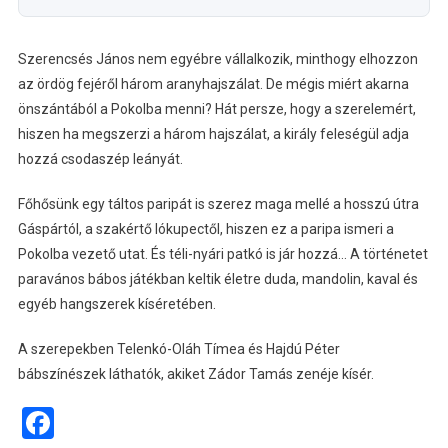
Szerencsés János nem egyébre vállalkozik, minthogy elhozzon
az ördög fejéről három aranyhajszálat. De mégis miért akarna
önszántából a Pokolba menni? Hát persze, hogy a szerelemért,
hiszen ha megszerzi a három hajszálat, a király feleségül adja
hozzá csodaszép leányát.
Főhősünk egy táltos paripát is szerez maga mellé a hosszú útra
Gáspártól, a szakértő lókupectől, hiszen ez a paripa ismeri a
Pokolba vezető utat. És téli-nyári patkó is jár hozzá… A történetet
paravános bábos játékban keltik életre duda, mandolin, kaval és
egyéb hangszerek kíséretében.
A szerepekben Telenkó-Oláh Tímea és Hajdú Péter
bábszínészek láthatók, akiket Zádor Tamás zenéje kísér.
Facebook