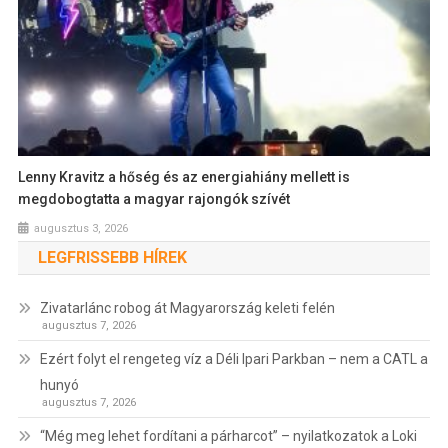
Lenny Kravitz a hőség és az energiahiány mellett is
megdobogtatta a magyar rajongók szívét
augusztus 3, 2026
LEGFRISSEBB HÍREK
Zivatarlánc robog át Magyarország keleti felén
augusztus 7, 2026
Ezért folyt el rengeteg víz a Déli Ipari Parkban – nem a CATL a
hunyó
augusztus 7, 2026
“Még meg lehet fordítani a párharcot” – nyilatkozatok a Loki