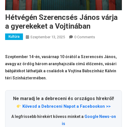
Hétvégén Szerencsés János várja
a gyerekeket a Vojtinában
Kultúra
Szeptember 13, 2025
0 Comments
Szeptember 14-én, vasárnap 10 órától a Szerencsés János,
avagy az ördög három aranyhajszála című élőzenés, vásári
bábjátékot láthatják a családok a Vojtina Bábszínház Kálvin
téri Színháztermében.
Ne maradj le a debreceni és országos hírekről!
Kövesd a Debreceni Napot a Facebookon >>
A legfrissebb hírekért kövess minket a
Google News-on
is