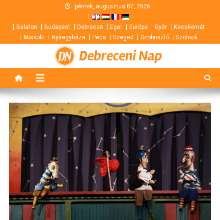
Skip
péntek, augusztus 07, 2026
to
Balaton
Budapest
Debrecen
Eger
Európa
Győr
Kecskemét
content
Miskolc
Nyíregyháza
Pécs
Szeged
Szoboszló
Szolnok
Debreceni Nap