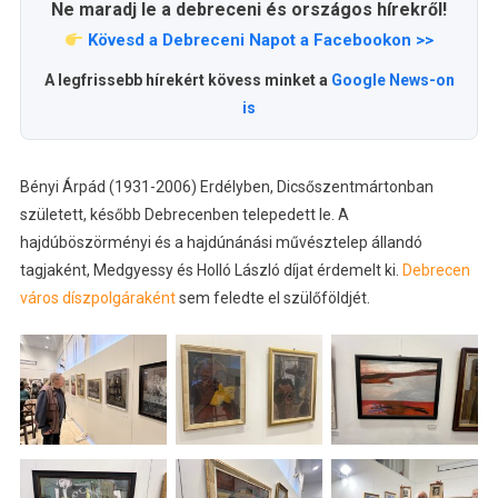
Ne maradj le a debreceni és országos hírekről!
Kövesd a Debreceni Napot a Facebookon >>
A legfrissebb hírekért kövess minket a
Google News-on
is
Bényi Árpád (1931-2006) Erdélyben, Dicsőszentmártonban
született, később Debrecenben telepedett le. A
hajdúböszörményi és a hajdúnánási művésztelep állandó
tagjaként, Medgyessy és Holló László díjat érdemelt ki.
Debrecen
város díszpolgáraként
sem feledte el szülőföldjét.