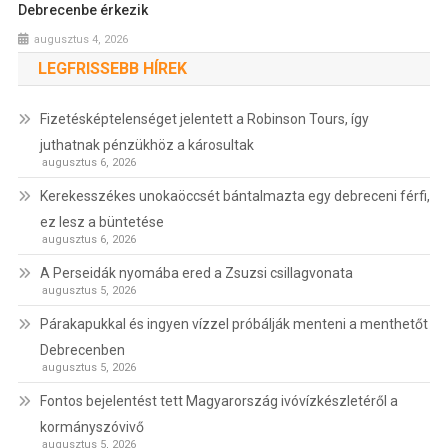
Debrecenbe érkezik
augusztus 4, 2026
LEGFRISSEBB HÍREK
Fizetésképtelenséget jelentett a Robinson Tours, így
juthatnak pénzükhöz a károsultak
augusztus 6, 2026
Kerekesszékes unokaöccsét bántalmazta egy debreceni férfi,
ez lesz a büntetése
augusztus 6, 2026
A Perseidák nyomába ered a Zsuzsi csillagvonata
augusztus 5, 2026
Párakapukkal és ingyen vízzel próbálják menteni a menthetőt
Debrecenben
augusztus 5, 2026
Fontos bejelentést tett Magyarország ivóvízkészletéről a
kormányszóvivő
augusztus 5, 2026