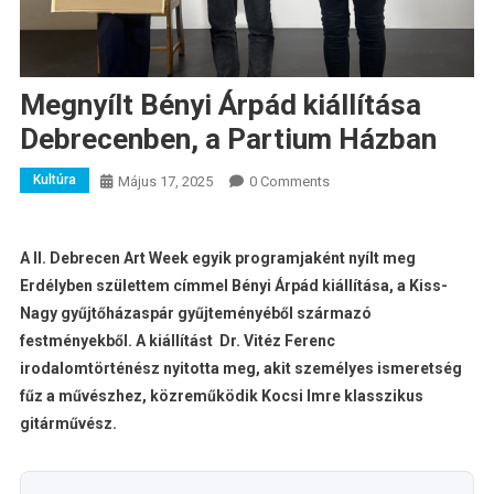
Megnyílt Bényi Árpád kiállítása
Debrecenben, a Partium Házban
Kultúra
Május 17, 2025
0 Comments
A II. Debrecen Art Week egyik programjaként nyílt meg
Erdélyben születtem címmel Bényi Árpád kiállítása, a Kiss-
Nagy gyűjtőházaspár gyűjteményéből származó
festményekből. A kiállítást Dr. Vitéz Ferenc
irodalomtörténész nyitotta meg, akit személyes ismeretség
fűz a művészhez, közreműködik Kocsi Imre klasszikus
gitárművész.