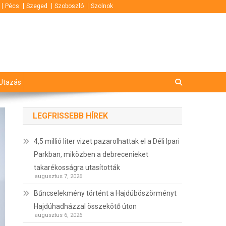
Pécs
Szeged
Szoboszló
Szolnok
Utazás
LEGFRISSEBB HÍREK
4,5 millió liter vizet pazarolhattak el a Déli Ipari
Parkban, miközben a debrecenieket
takarékosságra utasították
augusztus 7, 2026
Bűncselekmény történt a Hajdúböszörményt
Hajdúhadházzal összekötő úton
augusztus 6, 2026