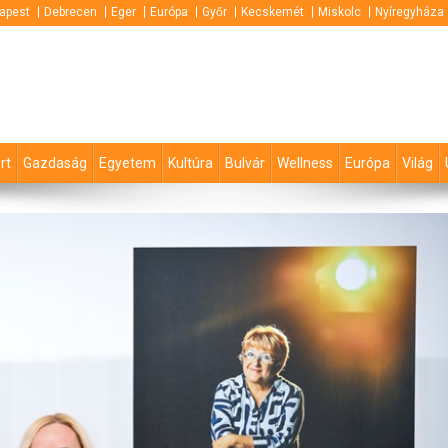
apest
Debrecen
Eger
Európa
Győr
Kecskemét
Miskolc
Nyíregyháza
rt
Gazdaság
Egyetem
Kultúra
Bulvár
Wellness
Európa
Világ