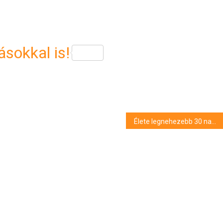
sokkal is!
Élete legnehezebb 30 napján van túl Hajdúnánás új polgármestere – Bódi Judit személyesen keresi fel a helyi vállalkozókat