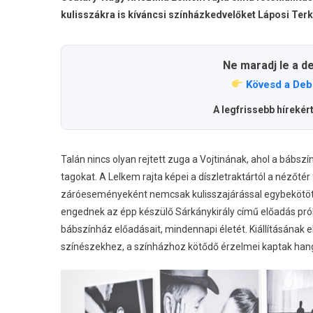
kulisszákra is kíváncsi színházkedvelőket Láposi Terka
Ne maradj le a d
Kövesd a Deb
A legfrissebb hírekér
Talán nincs olyan rejtett zuga a Vojtinának, ahol a bábsz
tagokat. A Lelkem rajta képei a díszletraktártól a nézőtér 
záróeseményeként nemcsak kulisszajárással egybekötött
engednek az épp készülő Sárkánykirály című előadás pró
bábszínház előadásait, mindennapi életét. Kiállításának 
színészekhez, a színházhoz kötődő érzelmei kaptak hang