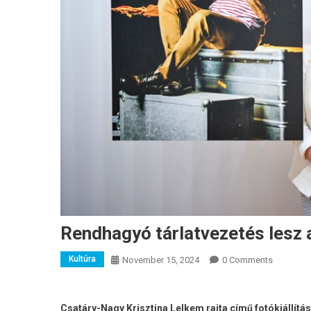
Rendhagyó tárlatvezetés lesz 
Kultúra
November 15, 2024
0 Comments
Csatáry-Nagy Krisztina Lelkem rajta című fotókiállítás