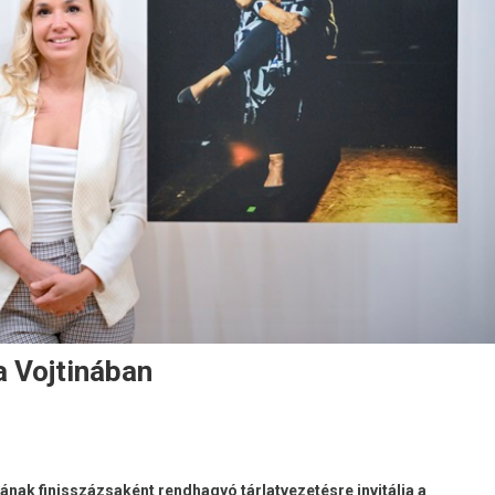
a Vojtinában
ának finisszázsaként rendhagyó tárlatvezetésre invitálja a