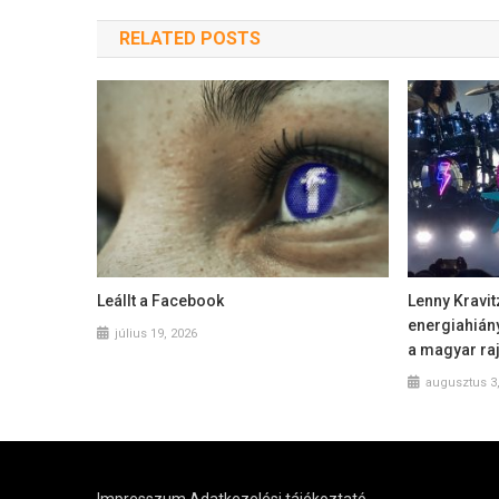
RELATED POSTS
Leállt a Facebook
Lenny Kravit
energiahián
július 19, 2026
a magyar ra
augusztus 3