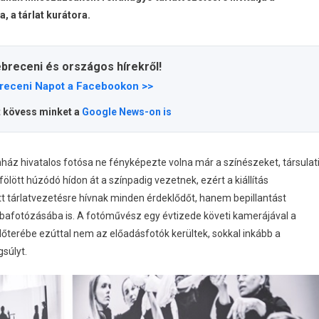
, a tárlat kurátora.
ebreceni és országos hírekről!
receni Napot a Facebookon >>
t kövess minket a
Google News-on is
ínház hivatalos fotósa ne fényképezte volna már a színészeket, társulat
fölött húzódó hídon át a színpadig vezetnek, ezért a kiállítás
 tárlatvezetésre hívnak minden érdeklődőt, hanem bepillantást
bafotózásába is. A fotóművész egy évtizede követi kamerájával a
előterébe ezúttal nem az előadásfotók kerültek, sokkal inkább a
súlyt.