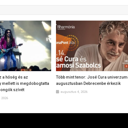
z a hőség és az
Több mint tenor: José Cura univerzum
y mellett is megdobogtatta
augusztusban Debrecenbe érkezik
jongók szívét
augusztus 4, 2026
, 2026