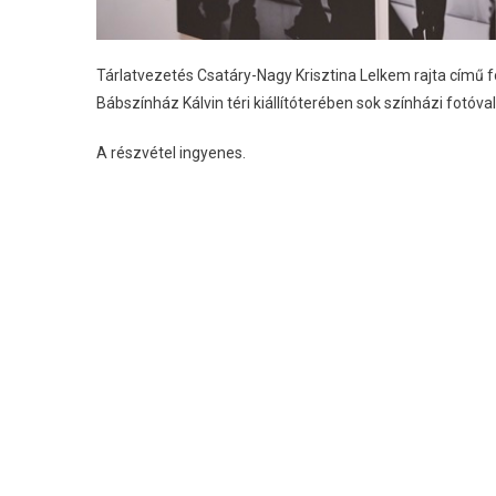
Tárlatvezetés Csatáry-Nagy Krisztina Lelkem rajta című f
Bábszínház Kálvin téri kiállítóterében sok színházi fotóva
A részvétel ingyenes.