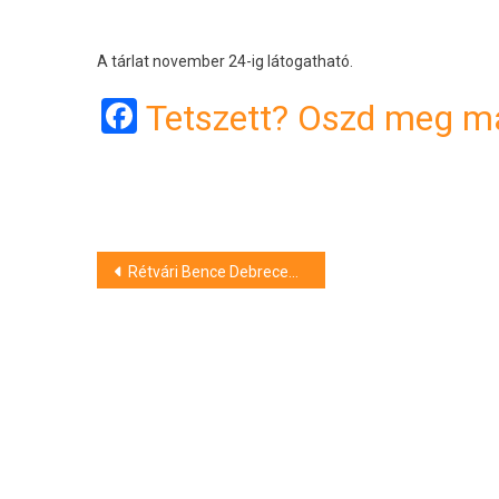
A tárlat november 24-ig látogatható.
Facebook
Tetszett? Oszd meg má
Bejegyzés
Rétvári Bence Debrecenben: a költségvetés 330 milliárd forintos többlettel számol az egészségügy terén 2025-ben
navigáció