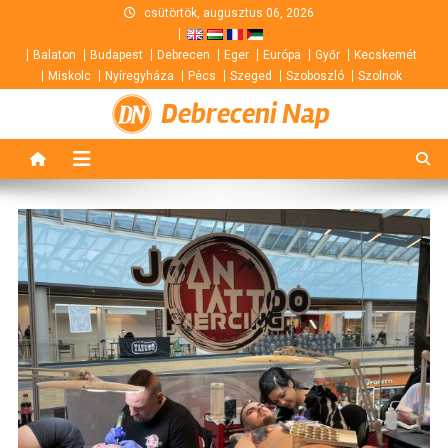
Skip
csütörtök, augusztus 06, 2026
to
Balaton
Budapest
Debrecen
Eger
Európa
Győr
Kecskemét
content
Miskolc
Nyíregyháza
Pécs
Szeged
Szoboszló
Szolnok
Debreceni Nap