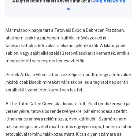
A legfrissebb hírekért kövess minket a
Google News-on
is
Már második napja tart a Tetováló Expo a Debrecen Plazában,
ahol nem csak hazai, hanem külföldi művészekkel is
találkozhattak a tetoválásra elszánt jelentkezők. A kilátogatók
sablon, vagy saját elképzelésű tetoválásokat is kérhettek, amik a
meghirdetett versenyre is benevezhetők.
Péntek Attila, a Főnix Tattoo vezetője elmondta, hogy a tetoválóik
inkább csak kisebb mintákat vállaltak be, és a tegnapi nap során
körülbelül tizenöt motívumot varrtak fel.
A The Tatto Cafee Crew tulajdonosa, Tóth Zsolt rendszeresen jár
versenyekre, tetoválós rendezvényekre, bár elmondása szerint
itthon nincs annyira reklámozva, mint külföldön. Számára nem
az eseteleges bevétel miatt fontos egy ilyen expo, hanem a többi
tetoválóval történő találkozás miatt. Kicsit olyan számára az