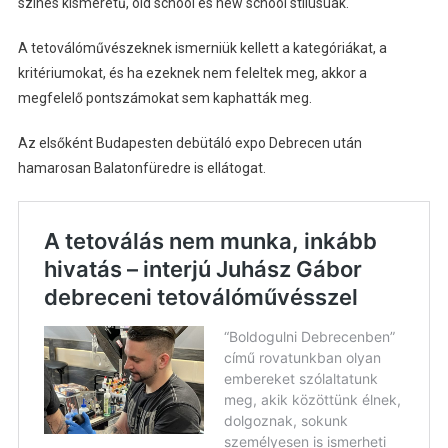
színes kisméretű, old school és new school stílúsuak.
A tetoválóművészeknek ismerniük kellett a kategóriákat, a
kritériumokat, és ha ezeknek nem feleltek meg, akkor a
megfelelő pontszámokat sem kaphatták meg.
Az elsőként Budapesten debütáló expo Debrecen után
hamarosan Balatonfüredre is ellátogat.