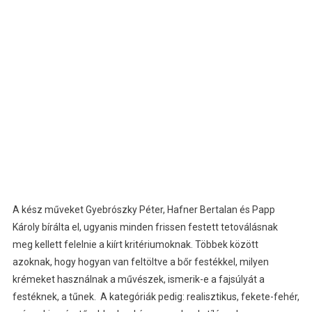
A kész műveket Gyebrószky Péter, Hafner Bertalan és Papp
Károly bírálta el, ugyanis minden frissen festett tetoválásnak
meg kellett felelnie a kiírt kritériumoknak. Többek között
azoknak, hogy hogyan van feltöltve a bőr festékkel, milyen
krémeket használnak a művészek, ismerik-e a fajsúlyát a
festéknek, a tűnek. A kategóriák pedig: realisztikus, fekete-fehér,