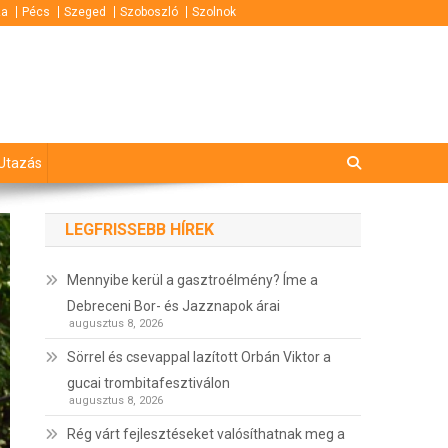
za
Pécs
Szeged
Szoboszló
Szolnok
Utazás
LEGFRISSEBB HÍREK
Mennyibe kerül a gasztroélmény? Íme a
Debreceni Bor- és Jazznapok árai
augusztus 8, 2026
Sörrel és csevappal lazított Orbán Viktor a
gucai trombitafesztiválon
augusztus 8, 2026
Rég várt fejlesztéseket valósíthatnak meg a