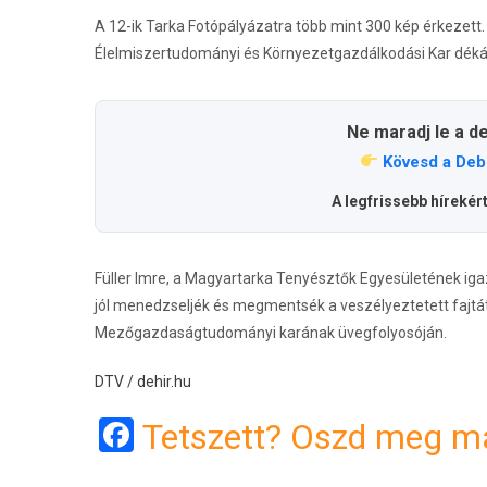
A 12-ik Tarka Fotópályázatra több mint 300 kép érkezett
Élelmiszertudományi és Környezetgazdálkodási Kar déká
Ne maradj le a d
Kövesd a Deb
A legfrissebb hírekér
Füller Imre, a Magyartarka Tenyésztők Egyesületének iga
jól menedzseljék és megmentsék a veszélyeztetett fajtát
Mezőgazdaságtudományi karának üvegfolyosóján.
DTV / dehir.hu
Facebook
Tetszett? Oszd meg má