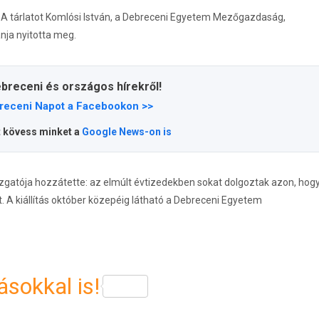
. A tárlatot Komlósi István, a Debreceni Egyetem Mezőgazdaság,
nja nyitotta meg.
ebreceni és országos hírekről!
receni Napot a Facebookon >>
t kövess minket a
Google News-on is
zgatója hozzátette: az elmúlt évtizedekben sokat dolgoztak azon, hog
. A kiállítás október közepéig látható a Debreceni Egyetem
sokkal is!