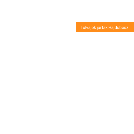
Tolvajok jártak Hajdúböszörményben: levágták a lakatot, majd elvitték a bicikliket