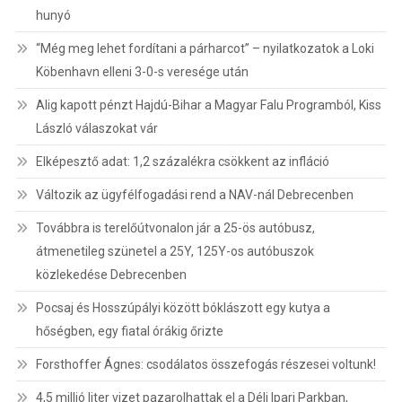
hunyó
“Még meg lehet fordítani a párharcot” – nyilatkozatok a Loki
Köbenhavn elleni 3-0-s veresége után
Alig kapott pénzt Hajdú-Bihar a Magyar Falu Programból, Kiss
László válaszokat vár
Elképesztő adat: 1,2 százalékra csökkent az infláció
Változik az ügyfélfogadási rend a NAV-nál Debrecenben
Továbbra is terelőútvonalon jár a 25-ös autóbusz,
átmenetileg szünetel a 25Y, 125Y-os autóbuszok
közlekedése Debrecenben
Pocsaj és Hosszúpályi között bóklászott egy kutya a
hőségben, egy fiatal órákig őrizte
Forsthoffer Ágnes: csodálatos összefogás részesei voltunk!
4,5 millió liter vizet pazarolhattak el a Déli Ipari Parkban,