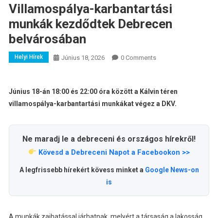
Villamospálya-karbantartási
munkák kezdődtek Debrecen
belvárosában
Helyi Hírek
Június 18, 2026
0 Comments
Június 18-án 18:00 és 22:00 óra között a Kálvin téren
villamospálya-karbantartási munkákat végez a DKV.
Ne maradj le a debreceni és országos hírekről!
Kövesd a Debreceni Napot a Facebookon >>
A legfrissebb hírekért kövess minket a
Google News-on
is
A munkák zajhatással járhatnak, melyért a társaság a lakosság