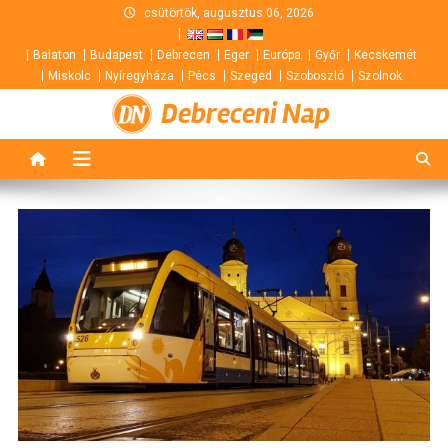
Skip
csütörtök, augusztus 06, 2026
to
Balaton
Budapest
Debrecen
Eger
Európa
Győr
Kecskemét
content
Miskolc
Nyíregyháza
Pécs
Szeged
Szoboszló
Szolnok
Debreceni Nap