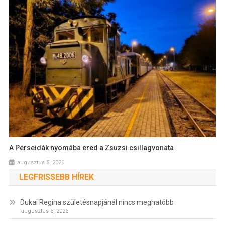
A Perseidák nyomába ered a Zsuzsi csillagvonata
augusztus 5, 2026
LEGFRISSEBB HÍREK
Dukai Regina születésnapjánál nincs meghatóbb
augusztus 6, 2026