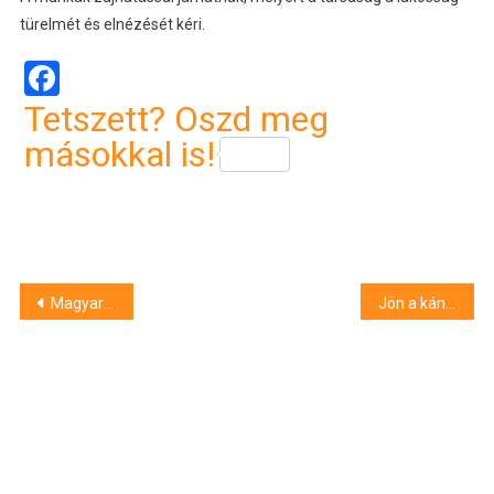
türelmét és elnézését kéri.
Facebook
Tetszett? Oszd meg
másokkal is!
Bejegyzés
Magyar Péter: újraindítjuk a visegrádi együttműködést
Jön a kánikula, egy-egy zivatarban reménykedhetünk
navigáció