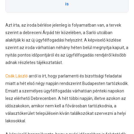
is
Azt írta, az iroda bérlése jelenleg is folyamatban van, a tervek
szerint a debreceni Árpád tér közelében, a Sarló utcában
alakítják ki az új ügyfélfogadási helyszínt. A képviselő közlése
szerint az iroda várhatóan néhány héten belül megnyitja kapuit, a
nyitás pontos időpontjáról és az ügyfélfogadás rendjéről később
adnak részletes tájékoztatást.
Csák László
arról is írt, hogy parlamenti és bizottsági feladatai
miatt a hét első négy napján rendszerint Budapesten tartózkodik.
Emiatt a személyes ügyfélfogadás várhatóan pénteki napokon
lesz elérhető Debrecenben. A hét többi napján, illetve azokon az
időszakokon, amikor nem kell a fővárosban tartózkodnia, a
választókerület településein kíván találkozókat szervezni a helyi
lakosokkal.