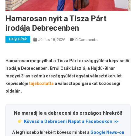
Hamarosan nyit a Tisza Párt
irodája Debrecenben
Helyi Hírek
Június 18, 2026
0 Comments
Hamarosan megnyílhat a Tisza Párt országgyűlési képviselői
irodája Debrecenben. Erről Csák László, a Hajdú-Bihar
megyei 3-as számú országgyűlési egyéni választókerület
képviselője
tájékoztatta
a választópolgárokat közösségi
oldalán.
Ne maradj le a debreceni és országos hírekről!
Kövesd a Debreceni Napot a Facebookon >>
A legfrissebb hírekért kövess minket a
Google News-on