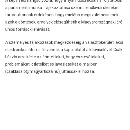
A képviselő hangsúlyozta, hogy a nyári időszakban is folytatódik
a parlamenti munka. Tájékoztatása szerint rendkívüli üléseket
tartanak annak érdekében, hogy mielőbb megszülethessenek
azok a döntések, amelyek elősegíthetik a Magyarországnak járó
uniós források lehívását.
A személyes találkozások megkezdéséig a választókerület lakói
elektronikus úton is felvehetik a kapcsolatot a képviselővel. Csák
László arra kérte az érintetteket, hogy észrevételeiket,
problémáikat, ötleteiket és javaslataikat e-mailben
(csaklaszlo@magyartisza.hu) juttassák el hozzá.