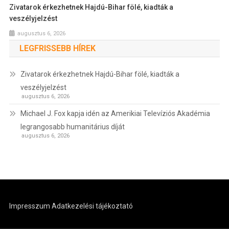
Zivatarok érkezhetnek Hajdú-Bihar fölé, kiadták a
veszélyjelzést
augusztus 6, 2026
LEGFRISSEBB HÍREK
Zivatarok érkezhetnek Hajdú-Bihar fölé, kiadták a
veszélyjelzést
augusztus 6, 2026
Michael J. Fox kapja idén az Amerikiai Televíziós Akadémia
legrangosabb humanitárius díját
augusztus 6, 2026
Impresszum
Adatkezelési tájékoztató