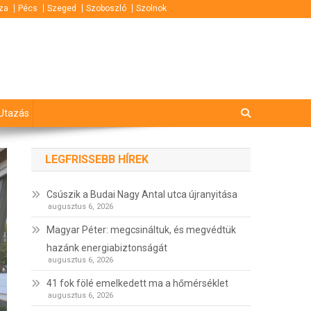
za
Pécs
Szeged
Szoboszló
Szolnok
Utazás
LEGFRISSEBB HÍREK
Csúszik a Budai Nagy Antal utca újranyitása
augusztus 6, 2026
Magyar Péter: megcsináltuk, és megvédtük
hazánk energiabiztonságát
augusztus 6, 2026
41 fok fölé emelkedett ma a hőmérséklet
augusztus 6, 2026