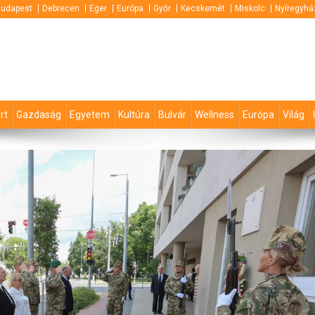
udapest
Debrecen
Eger
Európa
Győr
Kecskemét
Miskolc
Nyíregyhá
rt
Gazdaság
Egyetem
Kultúra
Bulvár
Wellness
Európa
Világ