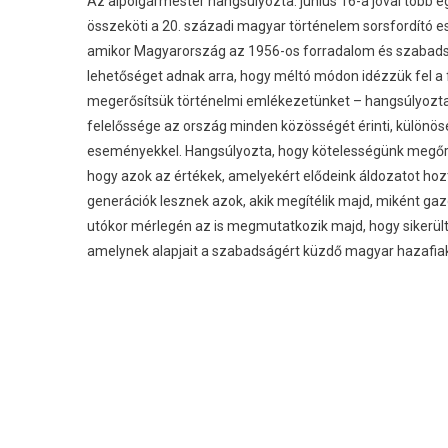
Az alpolgármester hangsúlyozta: június 16-a jóval több 
összeköti a 20. századi magyar történelem sorsfordító 
amikor Magyarország az 1956-os forradalom és szabadsá
lehetőséget adnak arra, hogy méltó módon idézzük fel a f
megerősítsük történelmi emlékezetünket – hangsúlyozta
felelőssége az ország minden közösségét érinti, külön
eseményekkel. Hangsúlyozta, hogy kötelességünk megőri
hogy azok az értékek, amelyekért elődeink áldozatot hozt
generációk lesznek azok, akik megítélik majd, miként ga
utókor mérlegén az is megmutatkozik majd, hogy sikerül
amelynek alapjait a szabadságért küzdő magyar hazafiak