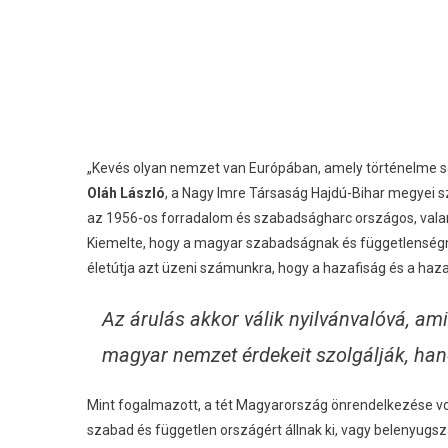
„Kevés olyan nemzet van Európában, amely történelme so
Oláh László
, a Nagy Imre Társaság Hajdú-Bihar megyei 
az 1956-os forradalom és szabadságharc országos, valam
Kiemelte, hogy a magyar szabadságnak és függetlenségne
életútja azt üzeni számunkra, hogy a hazafiság és a haza
Az árulás akkor válik nyilvánvalóvá, am
magyar nemzet érdekeit szolgálják, han
Mint fogalmazott, a tét Magyarország önrendelkezése volt
szabad és független országért állnak ki, vagy belenyugs