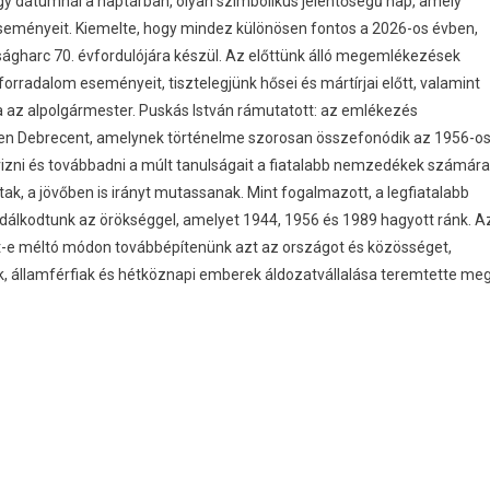
egy dátumnál a naptárban, olyan szimbolikus jelentőségű nap, amely
eseményeit. Kiemelte, hogy mindez különösen fontos a 2026-os évben,
gharc 70. évfordulójára készül. Az előttünk álló megemlékezések
orradalom eseményeit, tisztelegjünk hősei és mártírjai előtt, valamint
 az alpolgármester. Puskás István rámutatott: az emlékezés
ösen Debrecent, amelynek történelme szorosan összefonódik az 1956-o
zni és továbbadni a múlt tanulságait a fiatalabb nemzedékek számára
ak, a jövőben is irányt mutassanak. Mint fogalmazott, a legfiatalabb
zdálkodtunk az örökséggel, amelyet 1944, 1956 és 1989 hagyott ránk. A
t-e méltó módon továbbépítenünk azt az országot és közösséget,
, államférfiak és hétköznapi emberek áldozatvállalása teremtette meg