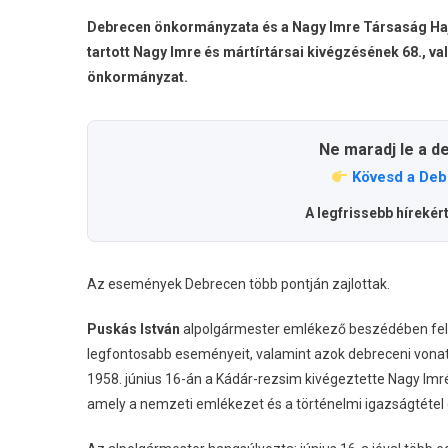
Debrecen önkormányzata és a Nagy Imre Társaság Ha
tartott Nagy Imre és mártírtársai kivégzésének 68., v
önkormányzat.
Ne maradj le a d
Kövesd a Deb
A legfrissebb hírekér
Az események Debrecen több pontján zajlottak.
Puskás István
alpolgármester emlékező beszédében fel
legfontosabb eseményeit, valamint azok debreceni vonat
1958. június 16-án a Kádár-rezsim kivégeztette Nagy Imrét
amely a nemzeti emlékezet és a történelmi igazságtétel 