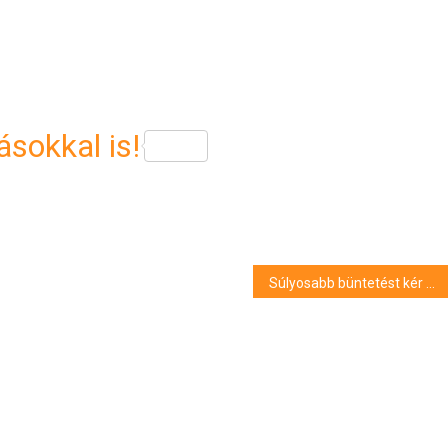
sokkal is!
Súlyosabb büntetést kér az ügyészség a Szolnokon 7 éves gyermeket bántalmazó karateedzőre