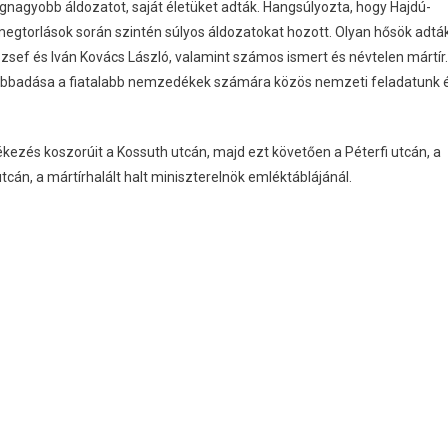
gnagyobb áldozatot, saját életüket adták. Hangsúlyozta, hogy Hajdú-
egtorlások során szintén súlyos áldozatokat hozott. Olyan hősök adtá
zsef és Iván Kovács László, valamint számos ismert és névtelen mártír.
vábbadása a fiatalabb nemzedékek számára közös nemzeti feladatunk 
ezés koszorúit a Kossuth utcán, majd ezt követően a Péterfi utcán, a
cán, a mártírhalált halt miniszterelnök emléktáblájánál.