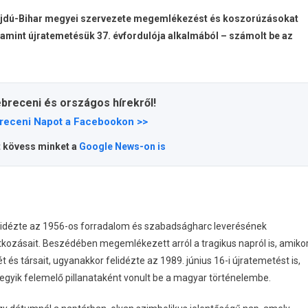
jdú-Bihar megyei szervezete megemlékezést és koszorúzásokat
alamint újratemetésük 37. évfordulója alkalmából – számolt be az
ebreceni és országos hírekről!
receni Napot a Facebookon >>
t kövess minket a
Google News-on is
idézte az 1956-os forradalom és szabadságharc leverésének
kozásait. Beszédében megemlékezett arról a tragikus napról is, amiko
 és társait, ugyanakkor felidézte az 1989. június 16-i újratemetést is,
egyik felemelő pillanataként vonult be a magyar történelembe.