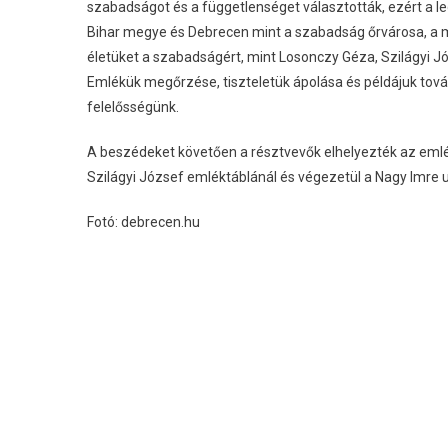
szabadságot és a függetlenséget választották, ezért a le
Bihar megye és Debrecen mint a szabadság őrvárosa, a m
életüket a szabadságért, mint Losonczy Géza, Szilágyi Jó
Emlékük megőrzése, tiszteletük ápolása és példájuk to
felelősségünk.
A beszédeket követően a résztvevők elhelyezték az emlék
Szilágyi József emléktáblánál és végezetül a Nagy Imre ut
Fotó: debrecen.hu