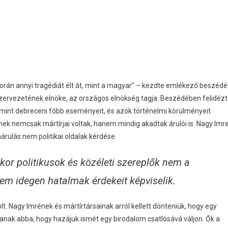
rán annyi tragédiát élt át, mint a magyar” – kezdte emlékező beszédé
szervezetének elnöke, az országos elnökség tagja. Beszédében felidéz
int debreceni főbb eseményeit, és azok történelmi körülményeit.
k nemcsak mártírjai voltak, hanem mindig akadtak árulói is. Nagy Imr
árulás nem politikai oldalak kérdése.
ikor politikusok és közéleti szereplők nem a
em idegen hatalmak érdekeit képviselik.
. Nagy Imrének és mártírtársainak arról kellett dönteniük, hogy egy
zanak abba, hogy hazájuk ismét egy birodalom csatlósává váljon. Ők a