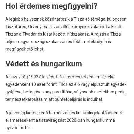
Hol érdemes megfigyelni?
A legjobb helyszínek közé tartozik a Tisza-tó térsége, különösen
Tiszafüred, Örvény és Tiszaszőlős környéke, valamint a Felső-
Tiszán a Tivadar és Kisar közötti hídszakasz. A rajzás a Tisza
teljes magyarországi szakaszán és több mellékfolyón is
megfigyelhető lehet.
Védett és hungarikum
A tiszavirág 1993 óta védett faj, természetvédelmi értéke
egyedenként 10 ezer forint. Tilos az élő vagy elpusztult egyedek
gyűjtése, befogása vagy pusztítása, súlyosabb esetekben pedig
természetkárosítás miatt büntetőeljárás is indulhat.
A jelenség kiemelkedő természeti és kulturális jelentőségének
elismeréseként a tiszavirágzást 2020-ban hungarikummá
nyilvánították.