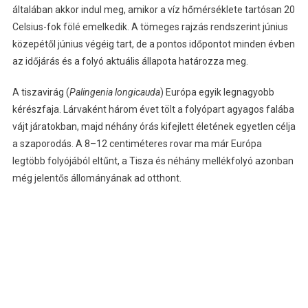
általában akkor indul meg, amikor a víz hőmérséklete tartósan 20
Celsius-fok fölé emelkedik. A tömeges rajzás rendszerint június
közepétől június végéig tart, de a pontos időpontot minden évben
az időjárás és a folyó aktuális állapota határozza meg.
A tiszavirág (
Palingenia longicauda
) Európa egyik legnagyobb
kérészfaja. Lárvaként három évet tölt a folyópart agyagos falába
vájt járatokban, majd néhány órás kifejlett életének egyetlen célja
a szaporodás. A 8–12 centiméteres rovar ma már Európa
legtöbb folyójából eltűnt, a Tisza és néhány mellékfolyó azonban
még jelentős állományának ad otthont.