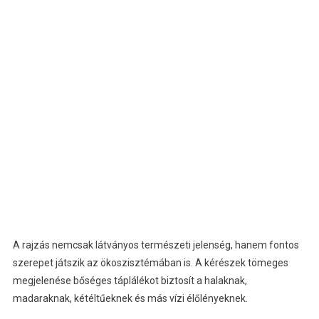
A rajzás nemcsak látványos természeti jelenség, hanem fontos
szerepet játszik az ökoszisztémában is. A kérészek tömeges
megjelenése bőséges táplálékot biztosít a halaknak,
madaraknak, kétéltűeknek és más vízi élőlényeknek.