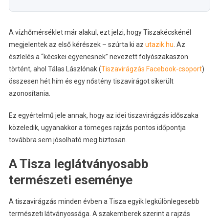
A vízhőmérséklet már alakul, ezt jelzi, hogy Tiszakécskénél
megjelentek az első kérészek – szúrta ki az
utazik.hu
. Az
észlelés a “kécskei egyenesnek” nevezett folyószakaszon
történt, ahol Tálas Lászlónak (
Tiszavirágzás Facebook-csoport
)
összesen hét hím és egy nőstény tiszavirágot sikerült
azonosítania.
Ez egyértelmű jele annak, hogy az idei tiszavirágzás időszaka
közeledik, ugyanakkor a tömeges rajzás pontos időpontja
továbbra sem jósolható meg biztosan.
A Tisza leglátványosabb
természeti eseménye
A tiszavirágzás minden évben a Tisza egyik legkülönlegesebb
természeti látványossága. A szakemberek szerint a rajzás