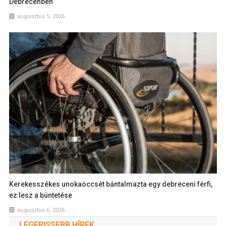
Debrecenben
augusztus 5, 2026
Kerekesszékes unokaöccsét bántalmazta egy debreceni férfi,
ez lesz a büntetése
augusztus 6, 2026
LEGFRISSEBB HÍREK