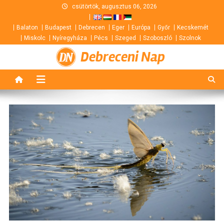
Skip
csütörtök, augusztus 06, 2026
to
Balaton
Budapest
Debrecen
Eger
Európa
Győr
Kecskemét
content
Miskolc
Nyíregyháza
Pécs
Szeged
Szoboszló
Szolnok
Debreceni Nap