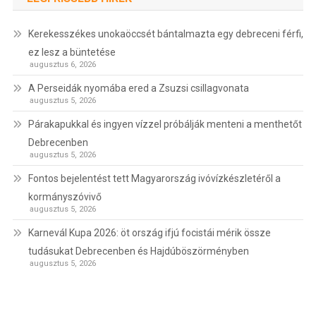
Kerekesszékes unokaöccsét bántalmazta egy debreceni férfi,
ez lesz a büntetése
augusztus 6, 2026
A Perseidák nyomába ered a Zsuzsi csillagvonata
augusztus 5, 2026
Párakapukkal és ingyen vízzel próbálják menteni a menthetőt
Debrecenben
augusztus 5, 2026
Fontos bejelentést tett Magyarország ivóvízkészletéről a
kormányszóvivő
augusztus 5, 2026
Karnevál Kupa 2026: öt ország ifjú focistái mérik össze
tudásukat Debrecenben és Hajdúböszörményben
augusztus 5, 2026