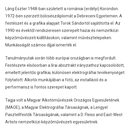
Láng Eszter 1948-ban született a romániai (erdélyi) Korondon.
1972-ben szerzett bölcsészdiplomát a Debreceni Egyetemen. A
festészet és a grafika alapjait Torok Sándortól sajátította el. Az
1990-es évektől rendszeresen szerepelt hazai és nemzetközi
képzőművészeti kiállításokon, valamint művésztelepeken.
Munkásságát számos díjjal ismerték el.
Tanulmányutak során több európai országban is megfordult.
Festészete elsősorban a lírai absztrakt irányzathoz kapcsolódott,
emellett jelentős grafikai, különösen elektrográfiai tevékenységet
folytatott. Alkotói munkájában a fotó, az installáció és a
performansz is fontos szerepet kapott.
Tagja volt a Magyar Alkotóművészek Országos Egyesületének
(MAOE), a Magyar Elektrográfiai Társaságnak, a Lengyel
Pasztellfestők Társaságának, valamint a D. Fleiss and East-West
Artists nemzetközi képzőművészeti egyesületnek.