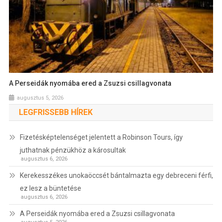
A Perseidák nyomába ered a Zsuzsi csillagvonata
augusztus 5, 2026
LEGFRISSEBB HÍREK
Fizetésképtelenséget jelentett a Robinson Tours, így
juthatnak pénzükhöz a károsultak
augusztus 6, 2026
Kerekesszékes unokaöccsét bántalmazta egy debreceni férfi,
ez lesz a büntetése
augusztus 6, 2026
A Perseidák nyomába ered a Zsuzsi csillagvonata