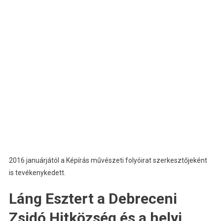
2016 januárjától a Képírás művészeti folyóirat szerkesztőjeként
is tevékenykedett.
Láng Esztert a Debreceni
Zsidó Hitközség és a helyi