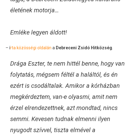
életének motorja…
Emléke legyen áldott!
– í
rta közösségi oldalán
a
Debreceni Zsidó Hitközség
.
Drága
Eszter
, te nem hittél benne, hogy van
folytatás, mégsem féltél a haláltól, és én
ezért is csodáltalak. Amikor a kórházban
megkérdeztem, van-e olyasmi, amit nem
érzel elrendezettnek, azt mondtad, nincs
semmi. Kevesen tudnak elmenni ilyen
nyugodt szívvel, tiszta elmével a