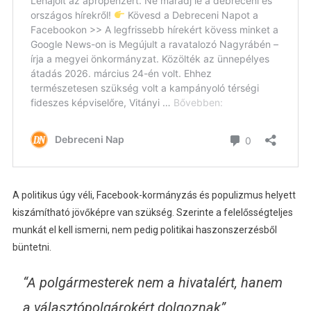
A politikus úgy véli, Facebook-kormányzás és populizmus helyett
kiszámítható jövőképre van szükség. Szerinte a felelősségteljes
munkát el kell ismerni, nem pedig politikai haszonszerzésből
büntetni.
“A polgármesterek nem a hivatalért, hanem
a választópolgárokért dolgoznak”