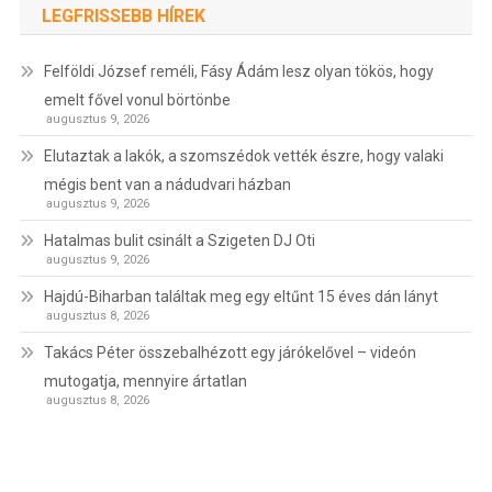
LEGFRISSEBB HÍREK
Felföldi József reméli, Fásy Ádám lesz olyan tökös, hogy
emelt fővel vonul börtönbe
augusztus 9, 2026
Elutaztak a lakók, a szomszédok vették észre, hogy valaki
mégis bent van a nádudvari házban
augusztus 9, 2026
Hatalmas bulit csinált a Szigeten DJ Oti
augusztus 9, 2026
Hajdú-Biharban találtak meg egy eltűnt 15 éves dán lányt
augusztus 8, 2026
Takács Péter összebalhézott egy járókelővel – videón
mutogatja, mennyire ártatlan
augusztus 8, 2026