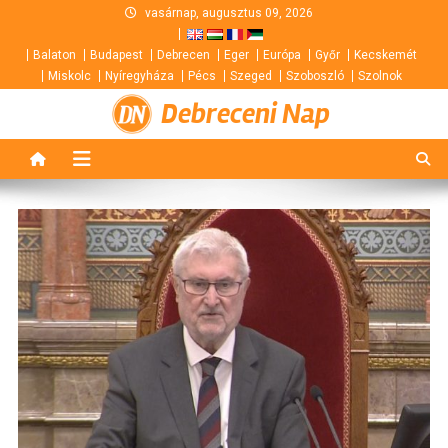
Skip
vasárnap, augusztus 09, 2026
to
Balaton
Budapest
Debrecen
Eger
Európa
Győr
Kecskemét
content
Miskolc
Nyíregyháza
Pécs
Szeged
Szoboszló
Szolnok
Debreceni Nap