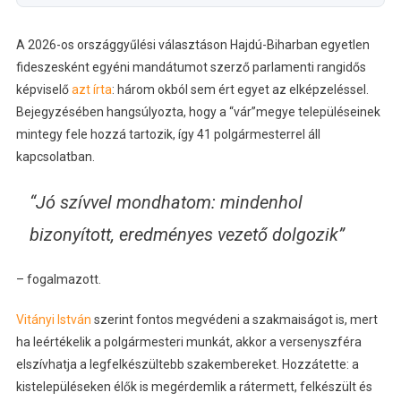
A 2026-os országgyűlési választáson Hajdú-Biharban egyetlen
fideszesként egyéni mandátumot szerző parlamenti rangidős
képviselő
azt írta
: három okból sem ért egyet az elképzeléssel.
Bejegyzésében hangsúlyozta, hogy a “vár”megye településeinek
mintegy fele hozzá tartozik, így 41 polgármesterrel áll
kapcsolatban.
“Jó szívvel mondhatom: mindenhol
bizonyított, eredményes vezető dolgozik”
– fogalmazott.
Vitányi István
szerint fontos megvédeni a szakmaiságot is, mert
ha leértékelik a polgármesteri munkát, akkor a versenyszféra
elszívhatja a legfelkészültebb szakembereket. Hozzátette: a
kistelepüléseken élők is megérdemlik a rátermett, felkészült és