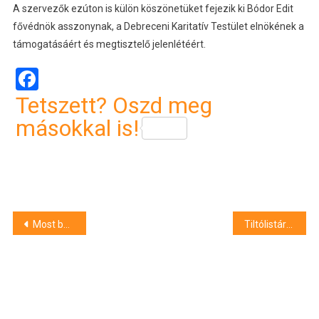
A szervezők ezúton is külön köszönetüket fejezik ki Bódor Edit
fővédnök asszonynak, a Debreceni Karitatív Testület elnökének a
támogatásáért és megtisztelő jelenlétéért.
Facebook
Tetszett? Oszd meg
másokkal is!
Bejegyzés
Most bepillanthatunk Keleti Andrea mesés otthonába
Tiltólistára kerülnek az Ukrajnából érkező áruk
navigáció