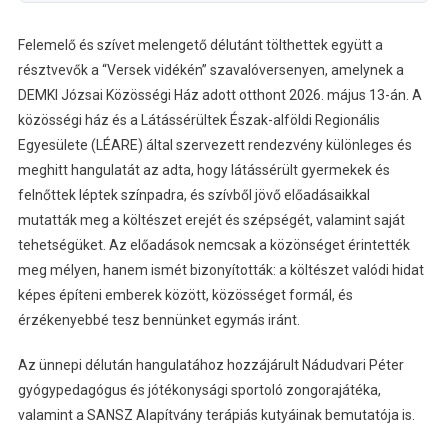
Felemelő és szívet melengető délutánt tölthettek együtt a
résztvevők a “Versek vidékén” szavalóversenyen, amelynek a
DEMKI Józsai Közösségi Ház adott otthont 2026. május 13-án. A
közösségi ház és a Látássérültek Észak-alföldi Regionális
Egyesülete (LÉARE) által szervezett rendezvény különleges és
meghitt hangulatát az adta, hogy látássérült gyermekek és
felnőttek léptek színpadra, és szívből jövő előadásaikkal
mutatták meg a költészet erejét és szépségét, valamint saját
tehetségüket. Az előadások nemcsak a közönséget érintették
meg mélyen, hanem ismét bizonyították: a költészet valódi hidat
képes építeni emberek között, közösséget formál, és
érzékenyebbé tesz bennünket egymás iránt.
Az ünnepi délután hangulatához hozzájárult Nádudvari Péter
gyógypedagógus és jótékonysági sportoló zongorajátéka,
valamint a SANSZ Alapítvány terápiás kutyáinak bemutatója is.