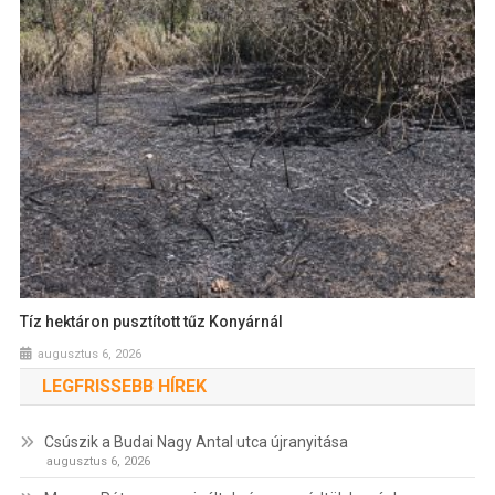
Tíz hektáron pusztított tűz Konyárnál
augusztus 6, 2026
LEGFRISSEBB HÍREK
Csúszik a Budai Nagy Antal utca újranyitása
augusztus 6, 2026