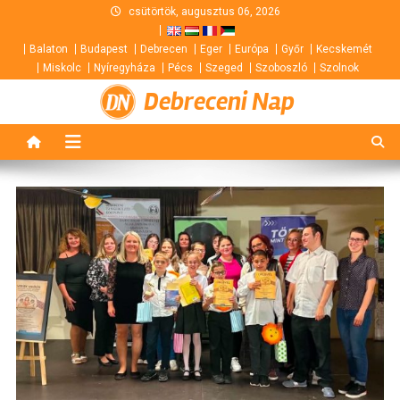
Skip
csütörtök, augusztus 06, 2026
to
Balaton
Budapest
Debrecen
Eger
Európa
Győr
Kecskemét
content
Miskolc
Nyíregyháza
Pécs
Szeged
Szoboszló
Szolnok
Debreceni Nap