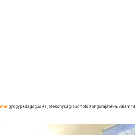
éter
gyógypedagógus és jótékonysági sportoló zongorajátéka, valamin