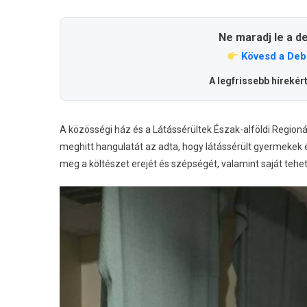
Ne maradj le a d
Kövesd a Deb
A legfrissebb hírekér
A közösségi ház és a Látássérültek Észak-alföldi Regioná
meghitt hangulatát az adta, hogy látássérült gyermekek é
meg a költészet erejét és szépségét, valamint saját tehe