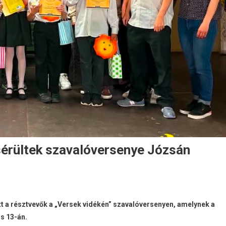
ássérültek szavalóversenye Józsán
tt a résztvevők a „Versek vidékén” szavalóversenyen, amelynek a
s 13-án.