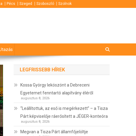
za
Pécs
Szeged
Szoboszló
Szolnok
Utazás
LEGFRISSEBB HÍREK
Kossa György leköszönt a Debreceni
Egyetemet fenntartó alapítvány éléről
augusztus 8, 2026
“Leállítottuk, az eső is megérkezett” – a Tisza
Párt képviselője ráerősített a JÉGER-konteóra
augusztus 8, 2026
Megvan a Tisza Párt államfőjelöltje