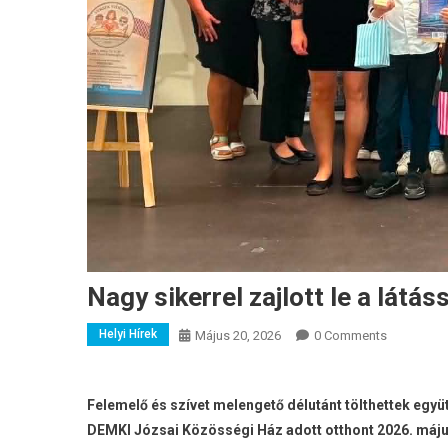
Nagy sikerrel zajlott le a lát
Helyi Hírek
Május 20, 2026
0 Comments
Felemelő és szívet melengető délutánt tölthettek együ
DEMKI Józsai Közösségi Ház adott otthont 2026. máju