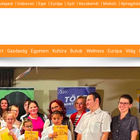
udapest
Debrecen
Eger
Európa
Győr
Kecskemét
Miskolc
Nyíregyhá
rt
Gazdaság
Egyetem
Kultúra
Bulvár
Wellness
Európa
Világ