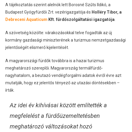
A tájékoztatás szerint alelnök lett Borosné Szűts Ildikó, a
Budapest Gyógyfürdői Zrt. vezérigazgatója és
Holléry Tibor, a
Debreceni Aquaticum
Kft. fürdőszolgáltatási igazgatója
.
A szövetség közölte: várakozásokkal telve fogadták az új
kormány gazdasági miniszterének a turizmus nemzetgazdasági
jelentőségét elismerő kijelentését.
A magyarországi fürdők továbbra is a hazai turizmus
meghatározó szereplői. Magyarország termálfürdő-
nagyhatalom, a beutazó vendégforgalmi adatok évről évre azt
mutatják, hogy ez jelentős tényező az utazási döntésekben –
írták.
Az idei év kihívásai között említették a
megfelelést a fürdőüzemeltetésben
meghatározó változásokat hozó