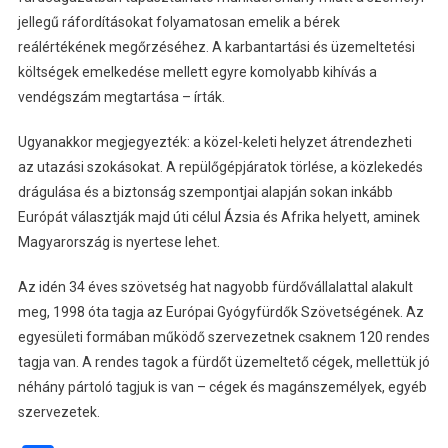
jellegű ráfordításokat folyamatosan emelik a bérek
reálértékének megőrzéséhez. A karbantartási és üzemeltetési
költségek emelkedése mellett egyre komolyabb kihívás a
vendégszám megtartása – írták.
Ugyanakkor megjegyezték: a közel-keleti helyzet átrendezheti
az utazási szokásokat. A repülőgépjáratok törlése, a közlekedés
drágulása és a biztonság szempontjai alapján sokan inkább
Európát választják majd úti célul Ázsia és Afrika helyett, aminek
Magyarország is nyertese lehet.
Az idén 34 éves szövetség hat nagyobb fürdővállalattal alakult
meg, 1998 óta tagja az Európai Gyógyfürdők Szövetségének. Az
egyesületi formában működő szervezetnek csaknem 120 rendes
tagja van. A rendes tagok a fürdőt üzemeltető cégek, mellettük jó
néhány pártoló tagjuk is van – cégek és magánszemélyek, egyéb
szervezetek.