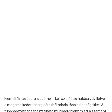
Kiemelték: továbbra is számolni kell az infláció hatásaival, illetve
a megemelkedett energiaárakból adódó többletköltségekkel. A
fürdőágazatban tapasztalható munkaerőhiány miatt a személyi