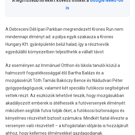
A legfrissebb hírekért kövess minket a
Google News-on
is
A Debreceni Déli Ipari Parkban megrendezett Krones Run nem
mindennapi élményt ad: a pálya egyik szakasza a Krones
Hungary Kft. gyárépületén belül halad, így a résztvevők
egyedülálló környezetben teljesíthetik a vállalt távot.
Az eseményen az Immánuel Otthon és Iskola tanulói közül a
halmozott fogyatékossággal élő Bartha Balázs és a
mozgássérült Tóth Tamás Bakóczy Bence és Nádudvari Péter
gyógypedagógusok, valamint két speciális futókocsi segítségével
vettek részt. Az eszközök lehetővé teszik, hogy mozgásukban
akadályozott emberek is átélhessék a futóversenyek élményét:
miközben segítőik futva tolják őket, a futókocsi biztonságos és
kényelmes részvételt biztosít számukra. Mindkét fiatal élvezte a
versenyen való részvételt – a kifogástalan időjárás is hozzájárult
ahhoz, hogy kellemes élményekkel gazdagodjanak.