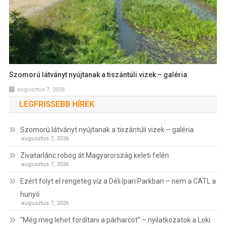
Szomorú látványt nyújtanak a tiszántúli vizek – galéria
augusztus 7, 2026
LEGFRISSEBB HÍREK
Szomorú látványt nyújtanak a tiszántúli vizek – galéria
augusztus 7, 2026
Zivatarlánc robog át Magyarország keleti felén
augusztus 7, 2026
Ezért folyt el rengeteg víz a Déli Ipari Parkban – nem a CATL a
hunyó
augusztus 7, 2026
“Még meg lehet fordítani a párharcot” – nyilatkozatok a Loki