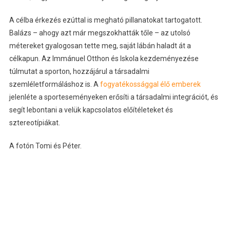
A célba érkezés ezúttal is megható pillanatokat tartogatott.
Balázs – ahogy azt már megszokhatták tőle – az utolsó
métereket gyalogosan tette meg, saját lábán haladt át a
célkapun. Az Immánuel Otthon és Iskola kezdeményezése
túlmutat a sporton, hozzájárul a társadalmi
szemléletformáláshoz is. A
fogyatékossággal élő emberek
jelenléte a sporteseményeken erősíti a társadalmi integrációt, és
segít lebontani a velük kapcsolatos előítéleteket és
sztereotípiákat.
A fotón Tomi és Péter.