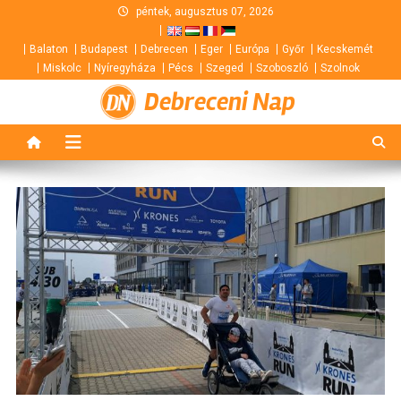
Skip
péntek, augusztus 07, 2026
to
Balaton
Budapest
Debrecen
Eger
Európa
Győr
Kecskemét
content
Miskolc
Nyíregyháza
Pécs
Szeged
Szoboszló
Szolnok
Debreceni Nap